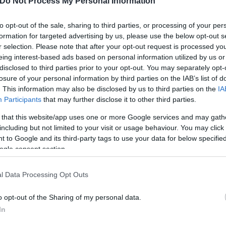
Do Not Process My Personal Information
 ήταν μια μεγάλη εμπειρία, μια τεράστια τιμή που 
η που συνεργάστηκα με σπουδαίους ανθρώπους και
to opt-out of the sale, sharing to third parties, or processing of your per
formation for targeted advertising by us, please use the below opt-out s
δώσαμε τη μάχη για να είναι ο ΣΥΡΙΖΑ – Προοδευτι
r selection. Please note that after your opt-out request is processed y
ρό καλοκαίρι των καταστροφών. Και σταθήκαμε όρθι
eing interest-based ads based on personal information utilized by us or
εν ήταν καθόλου αυτονόητο.» γράφει χαρακτηριστικά
disclosed to third parties prior to your opt-out. You may separately opt-
losure of your personal information by third parties on the IAB’s list of
. This information may also be disclosed by us to third parties on the
IA
Participants
that may further disclose it to other third parties.
 that this website/app uses one or more Google services and may gath
including but not limited to your visit or usage behaviour. You may click 
 to Google and its third-party tags to use your data for below specifi
ogle consent section.
l Data Processing Opt Outs
o opt-out of the Sharing of my personal data.
In