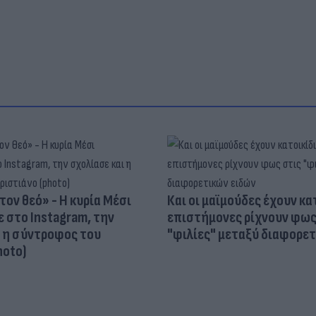
τον θεό» - Η κυρία Μέσι
Και οι μαϊμούδες έχουν κατ
 στο Instagram, την
επιστήμονες ρίχνουν φως
ι η σύντροφος του
"φιλίες" μεταξύ διαφορε
hoto)