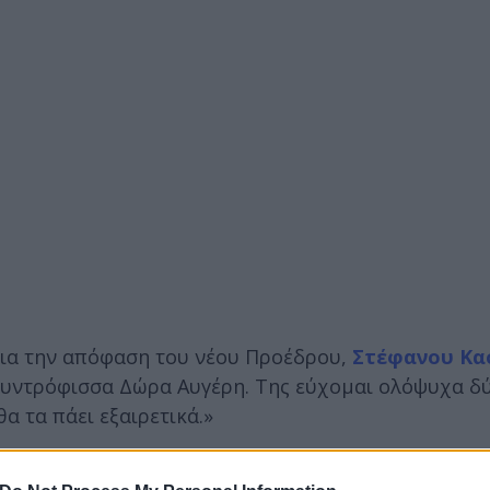
για την απόφαση του νέου Προέδρου,
Στέφανου Κα
συντρόφισσα Δώρα Αυγέρη. Της εύχομαι ολόψυχα δ
θα τα πάει εξαιρετικά.»
α χρόνια με άγχος και ατέλειωτα ξενύχτια, μικρές 