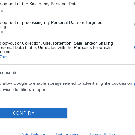
o opt-out of the Sale of my Personal Data.
μματικές εκλογές του ΣΥΡΙΖΑ και επισημαίνει πως π
In
ότητα, ενώ δεν παραλείπει να ευχαριστήσει προσωπ
to opt-out of processing my Personal Data for Targeted
ing.
In
o opt-out of Collection, Use, Retention, Sale, and/or Sharing
ersonal Data that Is Unrelated with the Purposes for which it
lected.
Out
consents
o allow Google to enable storage related to advertising like cookies on
evice identifiers in apps.
CONFIRM
Data Deletion
Data Access
Privacy Policy