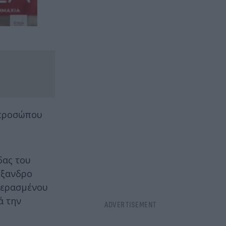
κπροσώπου
δας του
έξανδρο
περασμένου
ά την