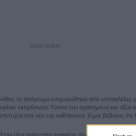
«Χθες το απόγευμα ενημερώθηκα από ιστοσελίδες 
ορίσει εκπρόσωπο Τύπου την αγαπημένη και αξία 
επιτυχία στα νέα της καθήκοντα. Είμαι βέβαιος ότι 
Στην ίδια ανάρτηση αναφέρει πως ήταν τρία δύσκολ