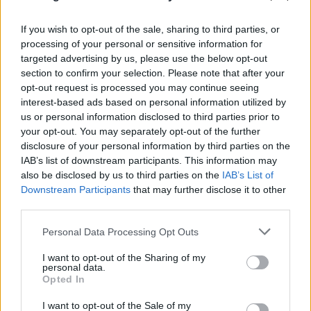
If you wish to opt-out of the sale, sharing to third parties, or
processing of your personal or sensitive information for
targeted advertising by us, please use the below opt-out
section to confirm your selection. Please note that after your
opt-out request is processed you may continue seeing
interest-based ads based on personal information utilized by
us or personal information disclosed to third parties prior to
your opt-out. You may separately opt-out of the further
disclosure of your personal information by third parties on the
IAB’s list of downstream participants. This information may
also be disclosed by us to third parties on the
IAB’s List of
Downstream Participants
that may further disclose it to other
third parties.
Please note that this website/app uses one or more Google
Personal Data Processing Opt Outs
services and may gather and store information including but
not limited to your visit or usage behaviour. You may click to
I want to opt-out of the Sharing of my
personal data.
grant or deny consent to Google and its third-party tags to
Opted In
Συγκλονιστικό βίντεο στον Κουβαρά:
use your data for below specified purposes in below Google
consent section.
Αστυνομικοί απομακρύνουν ηλικιωμένη από
I want to opt-out of the Sale of my