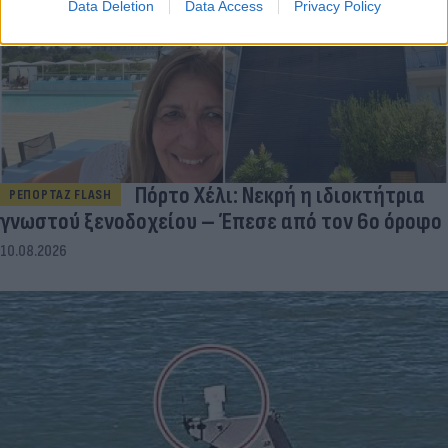
Data Deletion
Data Access
Privacy Policy
Πόρτο Χέλι: Νεκρή η ιδιοκτήτρια
ΡΕΠΟΡΤΑΖ FLASH
γνωστού ξενοδοχείου – Έπεσε από τον 6ο όροφο
10.08.2026