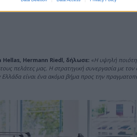
Hellas, Hermann Riedl, δήλωσε:
«
Η υψηλή ποιότη
ους πελάτες μας. Η στρατηγική συνεργασία με τον 
ν Ελλάδα είναι ένα ακόμα βήμα προς την πραγματοπ