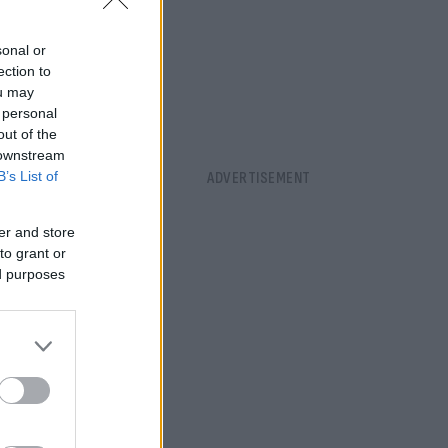
sonal or
ection to
ou may
 personal
out of the
 downstream
B’s List of
er and store
to grant or
ed purposes