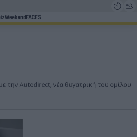
iz
Weekend
FACES
ε την Autodirect, νέα θυγατρική του ομίλου