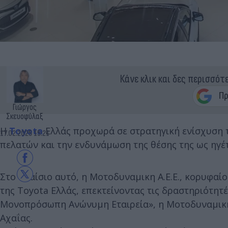
Κάνε κλικ και δες περισσότ
Γιώργος
Σκευοφύλαξ
Η
Toyota
Ελλάς προχωρά σε στρατηγική ενίσχυση τ
17.02.2025 15:21
πελατών και την ενδυνάμωση της θέσης της ως ηγέ
Στο πλαίσιο αυτό, η Μοτοδυναμικη Α.Ε.Ε., κορυφαίο
της Toyota Ελλάς, επεκτείνοντας τις δραστηριότητέ
Μονοπρόσωπη Ανώνυμη Εταιρεία», η Μοτοδυναμική
Αχαΐας.