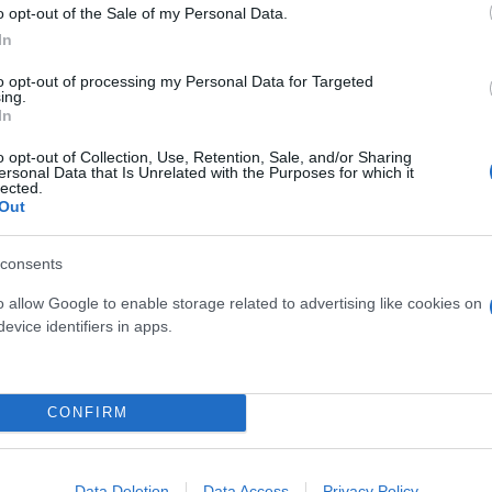
o opt-out of the Sale of my Personal Data.
In
άσεις της Autodirect στην Πάτρα θα προσφέρουν μι
to opt-out of processing my Personal Data for Targeted
ing.
πηρέτησης στους πελάτες, παρέχοντας πλήρη γκάμ
In
 και φανοποιείο.
o opt-out of Collection, Use, Retention, Sale, and/or Sharing
ersonal Data that Is Unrelated with the Purposes for which it
lected.
ναμική, κ. Πάρης Κυριακόπουλος, δήλωσε σχετ
Out
 ένταξη μας στο δίκτυο της Toyota, κάνουμε ένα ακ
ο της κινητικότητας. Δέσμευση μας είναι οι πελάτες
consents
ρακτηρίζει τόσο τον όμιλο Μοτοδυναμική όσο και 
o allow Google to enable storage related to advertising like cookies on
evice identifiers in apps.
CONFIRM
Data Deletion
Data Access
Privacy Policy