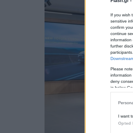
Flash.gr -
If you wish 
sensitive in
confirm you
continue se
information 
further disc
participants
Downstream 
Please note
information 
deny consent
in below Go
Persona
I want t
Opted 