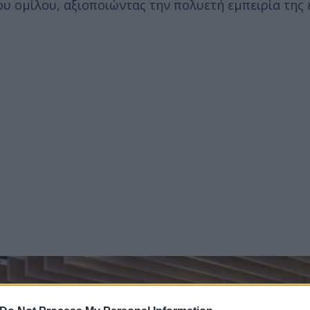
ου ομίλου, αξιοποιώντας την πολυετή εμπειρία της 