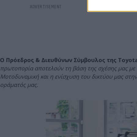
Ο Πρόεδρος & Διευθύνων Σύμβουλος της Toyota 
πρωτοπορία αποτελούν τη βάση της σχέσης μας με τ
Μοτοδυναμική και η ενίσχυση του δικτύου μας στη
οράματός μας.