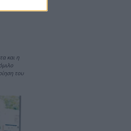
τα και η
όμιλο
οίηση του