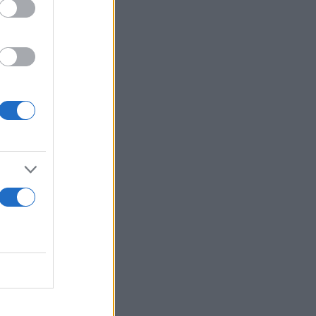
α
α προϊόντων
ικά:
«
Στη
όμα
 μας να
την Toyota