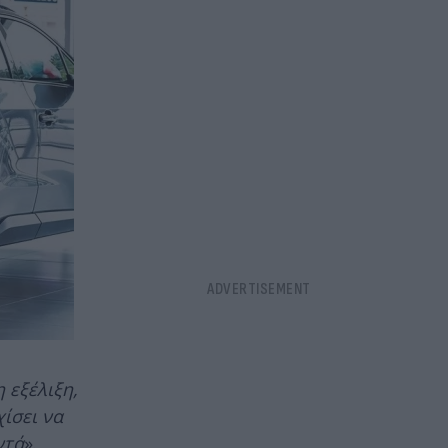
 εξέλιξη,
ίσει να
ντά
».