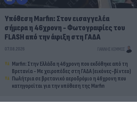
Υπόθεση Marfin: Στον εισαγγελέα
σήμερα η 46χρονη - Φωτογραφίες του
FLASH από την άφιξη στη ΓΑΔΑ
07.08.2026
ΓΙΆΝΝΗΣ ΚΈΜΜΟΣ
Marfin: Στην Ελλάδα η 46χρονη που εκδόθηκε από τη
Βρετανία - Με χειροπέδες στη ΓΑΔΑ (εικόνες-βίντεο)
Πωλήτρια σε βρετανικό αεροδρόμιο η 46χρονη που
κατηγορείται για την υπόθεση της Marfin