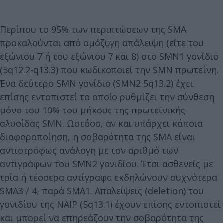
Περίπου το 95% των περιπτώσεων της SMA
προκαλούνται από ομόζυγη απάλειψη (είτε του
εξώνιου 7 ή του εξώνιου 7 και 8) στο SMN1 γονίδιο
(5q12.2-q13.3) που κωδικοποιεί την SMN πρωτεΐνη.
Ένα δεύτερο SMN γονίδιο (SMN2 5q13.2) έχει
επίσης εντοπιστεί το οποίο ρυθμίζει την σύνθεση
μόνο του 10% του μήκους της πρωτεϊνικής
αλυσίδας SMN. Ωστόσο, αν και υπάρχει κάποια
διαφοροποίηση, η σοβαρότητα της SMA είναι
αντιστρόφως ανάλογη με τον αριθμό των
αντιγράφων του SMN2 γονιδίου. Έτσι ασθενείς με
τρία ή τέσσερα αντίγραφα εκδηλώνουν συχνότερα
SMA3 / 4, παρά SMA1. Απαλείψεις (deletion) του
γονιδίου της NAIP (5q13.1) έχουν επίσης εντοπιστεί
και μπορεί να επηρεάζουν την σοβαρότητα της