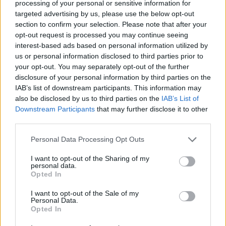
processing of your personal or sensitive information for
μορφή, με έναρξη στην ενήλικο ζωή.
targeted advertising by us, please use the below opt-out
section to confirm your selection. Please note that after your
opt-out request is processed you may continue seeing
Όλοι οι τύποι χαρακτηρίζονται από μυϊκή
interest-based ads based on personal information utilized by
αδυναμία και ατροφία ποικίλης βαρύτητας, κυρίως
us or personal information disclosed to third parties prior to
των κάτω άκρων και των αναπνευστικών μυών. Η
your opt-out. You may separately opt-out of the further
αδυναμία είναι σχεδόν πάντα συμμετρική και
disclosure of your personal information by third parties on the
IAB’s list of downstream participants. This information may
προοδευτική. Στα κλινικά ευρήματα μπορεί επίσης
also be disclosed by us to third parties on the
IAB’s List of
να περιλαμβάνονται : σκολίωση, ινιδισμοί μυών και
Downstream Participants
that may further disclose it to other
συνδεσμικές κακώσεις.Η δυσκοιλιότητα και η
third parties.
γαστροοισοφαγική παλινδρόμηση είναι συχνή.
Please note that this website/app uses one or more Google
Personal Data Processing Opt Outs
services and may gather and store information including but
not limited to your visit or usage behaviour. You may click to
I want to opt-out of the Sharing of my
personal data.
grant or deny consent to Google and its third-party tags to
Opted In
use your data for below specified purposes in below Google
consent section.
I want to opt-out of the Sale of my
Personal Data.
Opted In