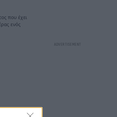
τος που έχει
έρας ενός