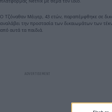
πλατφόρμας Netflix με θέμα τον ίδιο.
Ο Τζόναθαν Μέιγερ, 43 ετών, παραπέμφθηκε σε δικ
αναλάβει την προστασία των δικαιωμάτων των τέκ
από αυτά τα παιδιά.