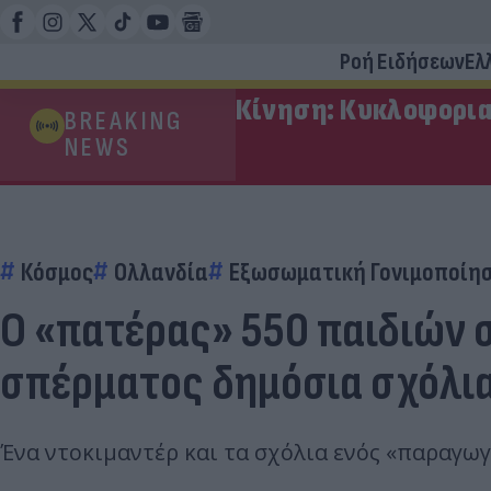
Ροή Ειδήσεων
Ελ
Κίνηση: Κυκλοφορια
BREAKING
NEWS
Κόσμος
Ολλανδία
Εξωσωματική Γονιμοποίη
Ο «πατέρας» 550 παιδιών 
σπέρματος δημόσια σχόλι
Ένα ντοκιμαντέρ και τα σχόλια ενός «παραγω