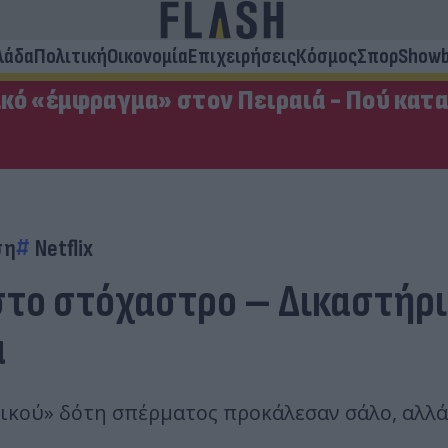
λάδα
Πολιτική
Οικονομία
Επιχειρήσεις
Κόσμος
Σπορ
Showb
κό «έμφραγμα» στον Πειραιά - Πού κατ
ση
Netflix
στο στόχαστρο – Δικαστήρ
α
γικού» δότη σπέρματος προκάλεσαν σάλο, αλλ