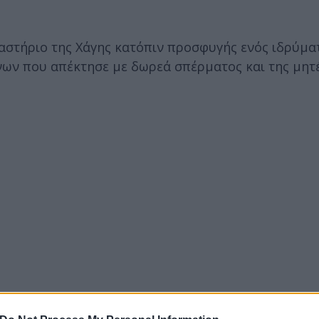
αστήριο της Χάγης κατόπιν προσφυγής ενός ιδρύμα
νων που απέκτησε με δωρεά σπέρματος και της μητ