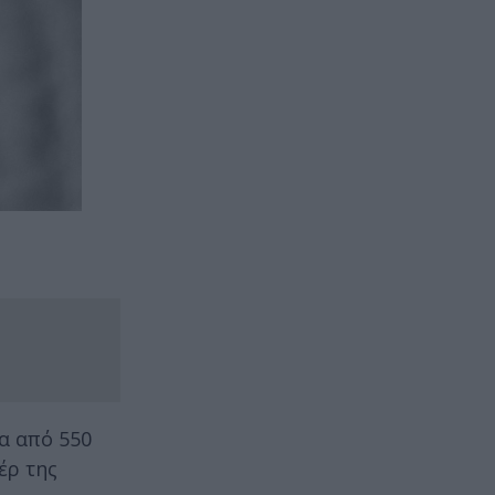
α από 550
έρ της