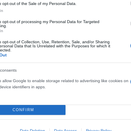
o opt-out of the Sale of my Personal Data.
In
to opt-out of processing my Personal Data for Targeted
ing.
In
o opt-out of Collection, Use, Retention, Sale, and/or Sharing
ersonal Data that Is Unrelated with the Purposes for which it
ν τιμή και την φήμη των γονέων και παραβίασαν την
lected.
Out
ια, ο Μέιγερ δεν επιτρέπεται στο εξής να κάνει δη
ές σπέρματος, ούτε για τους γονείς τους. Θα υποχρ
consents
α οποία έκανε αρνητικά σχόλια για αυτές τις οικογέ
o allow Google to enable storage related to advertising like cookies on
evice identifiers in apps.
τι θα προσφύγει κατά του Netflix για το ντοκιμαντ
ων 3.000 παιδιών που αναφέρεται στην ταινία είναι
ι ο αριθμός των παιδιών δεν ξεπερνά τα 550.
CONFIRM
, όταν άλλο δικαστήριο του απαγόρευσε να συνεχίσ
Data Deletion
Data Access
Privacy Policy