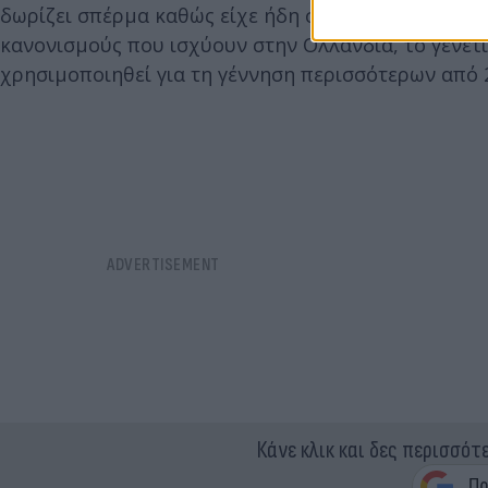
δωρίζει σπέρμα καθώς είχε ήδη συμβάλει στη γέννη
κανονισμούς που ισχύουν στην Ολλανδία, το γενετ
χρησιμοποιηθεί για τη γέννηση περισσότερων από 2
Κάνε κλικ και δες περισσότ