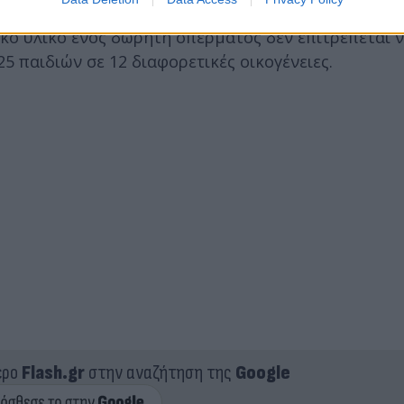
ση 550-600 παιδιών, από το 2007 και μετά. Σύμφων
ικό υλικό ενός δωρητή σπέρματος δεν επιτρέπεται 
5 παιδιών σε 12 διαφορετικές οικογένειες.
ερο
Flash.gr
στην αναζήτηση της
Google