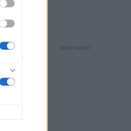
 ιδιωτική
μοσίως
εωθεί επίσης
νειες.
έρ «Ο άνδρας
ει να