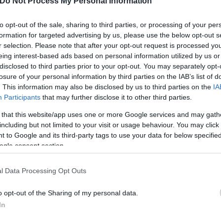
Do Not Process My Personal Information
άλαιο στην ιστορία του «Άνδρα με τα χιλιάδες παιδι
Λίγο καιρό μετά την προβολή του ντοκιμαντέρ, ο Μέ
to opt-out of the sale, sharing to third parties, or processing of your per
formation for targeted advertising by us, please use the below opt-out s
μμετείχαν στην παραγωγή. Δήλωσε μεταξύ άλλων ότι
r selection. Please note that after your opt-out request is processed y
σεις» ή ότι επρόκειτο για «τυραννικές μητέρες», 
eing interest-based ads based on personal information utilized by us or
 γυρίσματα. Ο Ολλανδός χαρακτήρισε «γελοία κακο
disclosed to third parties prior to your opt-out. You may separately opt-
υ απέκτησαν μέσω δωρεάς». Μία συγκεκριμένη μητέρ
losure of your personal information by third parties on the IAB’s list of
. This information may also be disclosed by us to third parties on the
IA
την κατηγόρησε ότι είχε κακή συμπεριφορά απέναντ
Participants
that may further disclose it to other third parties.
 that this website/app uses one or more Google services and may gath
including but not limited to your visit or usage behaviour. You may click 
 στο κανάλι του στο YouTube.
 to Google and its third-party tags to use your data for below specifi
ogle consent section.
l Data Processing Opt Outs
o opt-out of the Sharing of my personal data.
In