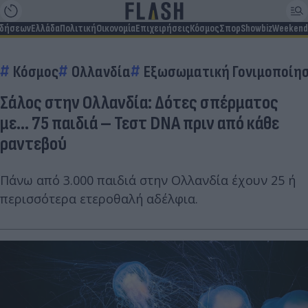
ιδήσεων
Ελλάδα
Πολιτική
Οικονομία
Επιχειρήσεις
Κόσμος
Σπορ
Showbiz
Weekend
Κόσμος
Ολλανδία
Εξωσωματική Γονιμοποίη
Σάλος στην Ολλανδία: Δότες σπέρματος
με... 75 παιδιά – Τεστ DNA πριν από κάθε
ραντεβού
Πάνω από 3.000 παιδιά στην Ολλανδία έχουν 25 ή
περισσότερα ετεροθαλή αδέλφια.