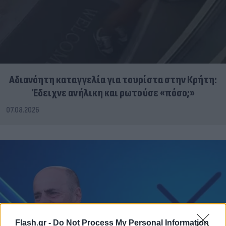
Αδιανόητη καταγγελία για τουρίστα στην Κρήτη:
Έδειχνε ανήλικη και ρωτούσε «πόσο;»
07.08.2026
Flash.gr -
Do Not Process My Personal Information