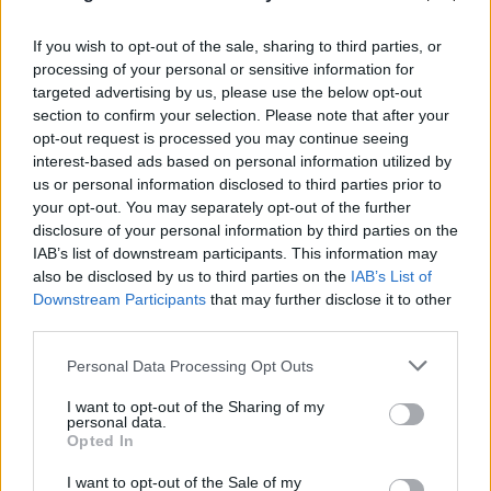
If you wish to opt-out of the sale, sharing to third parties, or
processing of your personal or sensitive information for
targeted advertising by us, please use the below opt-out
section to confirm your selection. Please note that after your
opt-out request is processed you may continue seeing
interest-based ads based on personal information utilized by
us or personal information disclosed to third parties prior to
your opt-out. You may separately opt-out of the further
disclosure of your personal information by third parties on the
IAB’s list of downstream participants. This information may
also be disclosed by us to third parties on the
IAB’s List of
Downstream Participants
that may further disclose it to other
Το τέλος στελεχών του ΣΚΑΪ: Το χρονικό ενός
third parties.
προαναγγελθέντος «θανάτου» με σφραγίδα Γιάννη
Please note that this website/app uses one or more Google
Personal Data Processing Opt Outs
Αλαφούζου
services and may gather and store information including but
not limited to your visit or usage behaviour. You may click to
I want to opt-out of the Sharing of my
07.08.2026
ΧΡΊΣΛΑ ΓΕΩΡΓΑΚΟΠΟΎΛΟΥ
personal data.
grant or deny consent to Google and its third-party tags to
Opted In
use your data for below specified purposes in below Google
consent section.
I want to opt-out of the Sale of my