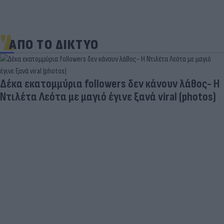
ΑΠΟ ΤΟ ΔΙΚΤΥΟ
s δεν κάνουν λάθος- Η
νε ξανά viral (photos)
Δραματικός ο απολογισμ
φωτιές - «Κόκκινα» 118 