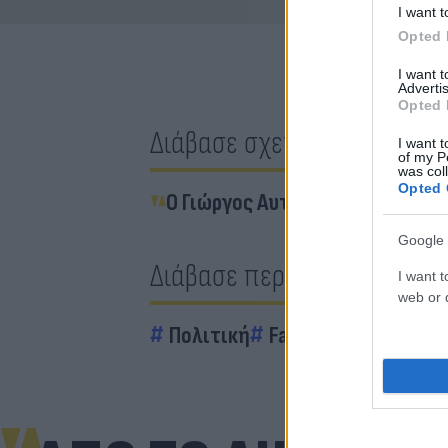
I want t
Opted 
I want 
Advertis
Opted 
Διάβασε σχετικά
I want t
of my P
was col
Opted 
Ο Γιώργος Αυτιάς υποψήφιος μ
Google 
Διάβασε περισσότερα
I want t
web or d
Πολιτική
Fake News
Παύλος