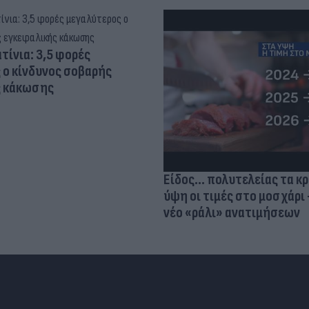
τίνια: 3,5 φορές
 ο κίνδυνος σοβαρής
ς κάκωσης
Είδος... πολυτελείας τα κ
ύψη οι τιμές στο μοσχάρι 
νέο «ράλι» ανατιμήσεων