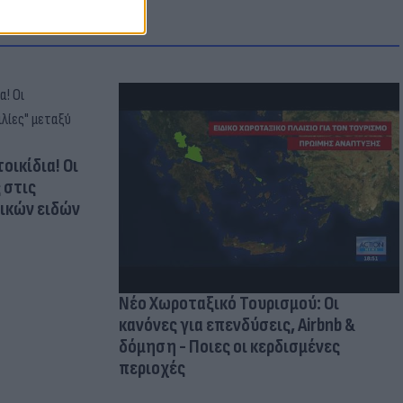
οικίδια! Οι
 στις
τικών ειδών
Νέο Χωροταξικό Τουρισμού: Οι
κανόνες για επενδύσεις, Airbnb &
δόμηση - Ποιες οι κερδισμένες
περιοχές