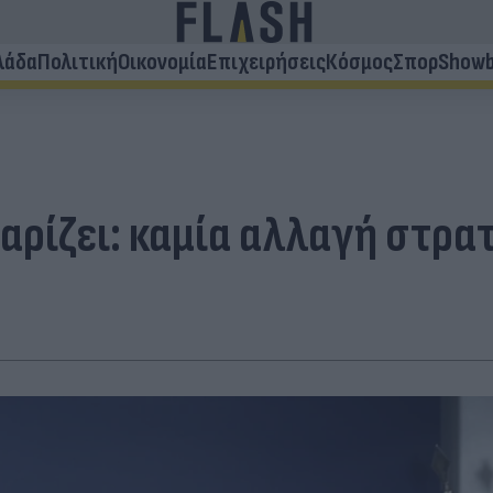
λάδα
Πολιτική
Οικονομία
Επιχειρήσεις
Κόσμος
Σπορ
Showb
αρίζει: καμία αλλαγή στρα