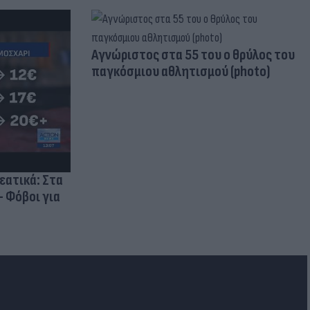
Aγνώριστος στα 55 του ο θρύλος του
παγκόσμιου αθλητισμού (photo)
ρεατικά: Στα
- Φόβοι για