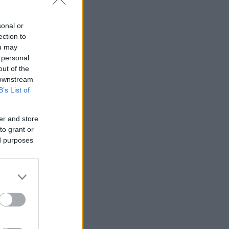
sonal or
ection to
ou may
 personal
out of the
 downstream
B’s List of
er and store
to grant or
ed purposes
και αμυντικά