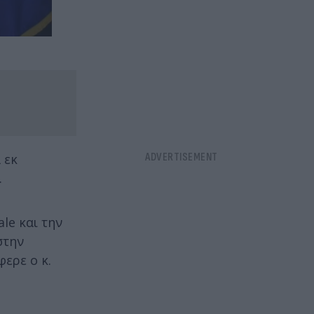
 εκ
.
le και την
στην
φερε ο κ.