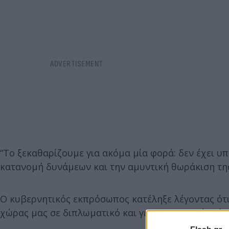
“Το ξεκαθαρίζουμε για ακόμα μία φορά: δεν έχει υ
κατανομή δυνάμεων και την αμυντική θωράκιση τη
Ο κυβερνητικός εκπρόσωπος κατέληξε λέγοντας ότ
χώρας μας σε διπλωματικό και γεωστρατηγικό επίπ