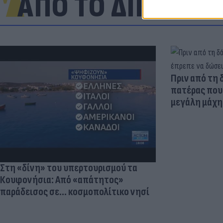
ΑΠΟ ΤΟ ΔΙΚΤΥΟ
Πριν από τη 
πατέρας που 
μεγάλη μάχη 
Στη «δίνη» του υπερτουρισμού τα
Κουφονήσια: Από «απάτητος»
παράδεισος σε... κοσμοπολίτικο νησί