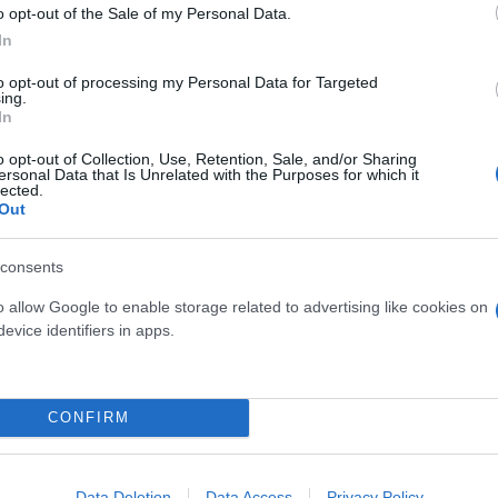
o opt-out of the Sale of my Personal Data.
In
to opt-out of processing my Personal Data for Targeted
ing.
In
o opt-out of Collection, Use, Retention, Sale, and/or Sharing
ersonal Data that Is Unrelated with the Purposes for which it
lected.
Out
ε τη ΝΔ στις Ευρωεκλογές; Η απάντηση Μαρινάκη
consents
o allow Google to enable storage related to advertising like cookies on
evice identifiers in apps.
 Μαρινάκης
CONFIRM
Data Deletion
Data Access
Privacy Policy