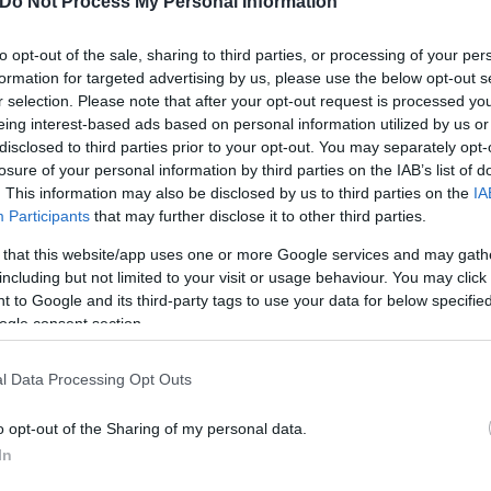
Do Not Process My Personal Information
to opt-out of the sale, sharing to third parties, or processing of your per
formation for targeted advertising by us, please use the below opt-out s
r selection. Please note that after your opt-out request is processed y
eing interest-based ads based on personal information utilized by us or
disclosed to third parties prior to your opt-out. You may separately opt-
losure of your personal information by third parties on the IAB’s list of
. This information may also be disclosed by us to third parties on the
IA
Participants
that may further disclose it to other third parties.
 that this website/app uses one or more Google services and may gath
including but not limited to your visit or usage behaviour. You may click 
 to Google and its third-party tags to use your data for below specifi
ogle consent section.
νια είναι ισχυρότερη διπλωματικά, γεωστρατηγικά 
ωμένοι”.
l Data Processing Opt Outs
o opt-out of the Sharing of my personal data.
ερο
Flash.gr
στην αναζήτηση της
Google
In