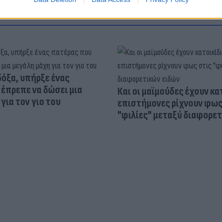
δόξα, υπήρξε ένας
έπρεπε να δώσει μια
Και οι μαϊμούδες έχουν κατ
για τον γιο του
επιστήμονες ρίχνουν φως
"φιλίες" μεταξύ διαφορε