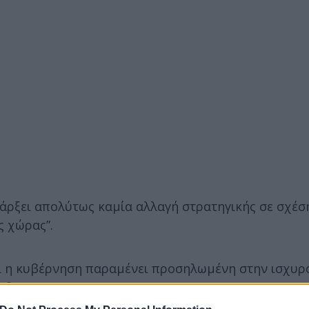
πάρξει απολύτως καμία αλλαγή στρατηγικής σε σχέσ
ς χώρας”.
ι η κυβέρνηση παραμένει προσηλωμένη στην ισχυρ
εδο.