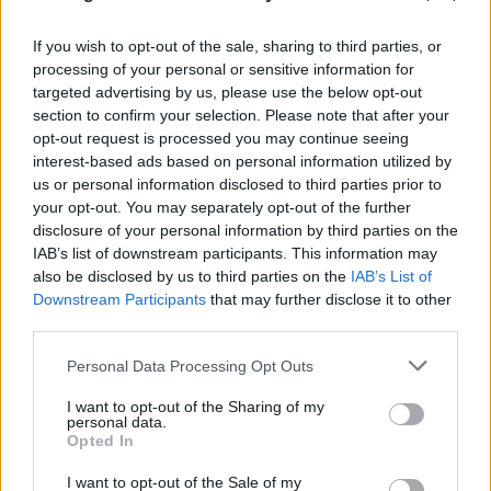
If you wish to opt-out of the sale, sharing to third parties, or
processing of your personal or sensitive information for
targeted advertising by us, please use the below opt-out
section to confirm your selection. Please note that after your
opt-out request is processed you may continue seeing
interest-based ads based on personal information utilized by
«Νονός της AI» προειδοποιεί: Σε λίγο δεν θα
us or personal information disclosed to third parties prior to
μπορούμε να «ξεπεράσουμε» νοητικά την
your opt-out. You may separately opt-out of the further
Τεχνητή Νοημοσύνη
disclosure of your personal information by third parties on the
IAB’s list of downstream participants. This information may
08.08.2026
ΧΡΙΣΤΌΔΟΥΛΟΣ ΣΚΟΎΝΤΑΣ
also be disclosed by us to third parties on the
IAB’s List of
Downstream Participants
that may further disclose it to other
third parties.
Please note that this website/app uses one or more Google
Personal Data Processing Opt Outs
services and may gather and store information including but
not limited to your visit or usage behaviour. You may click to
I want to opt-out of the Sharing of my
personal data.
grant or deny consent to Google and its third-party tags to
Opted In
use your data for below specified purposes in below Google
consent section.
I want to opt-out of the Sale of my