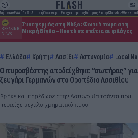
ιδήσεων
Ελλάδα
Πολιτική
Οικονομία
Επιχειρήσεις
Κόσμος
Σπορ
Showbiz
Weekend
Συναγερμός στη Νάξο: Φωτιά τώρα στη
BREAKING
Μικρή Βίγλα - Κοντά σε σπίτια οι φλόγες
NEWS
Ελλάδα
Κρήτη
Λασίθι
Αστυνομία
Local N
Ο πυροσβέστης αποδείχθηκε “σωτήρας” για
ζευγάρι Γερμανών στο Οροπέδιο Λασιθίου
Βρήκε και παρέδωσε στην Αστυνομία τσάντα που
περιείχε μεγάλο χρηματικό ποσό.