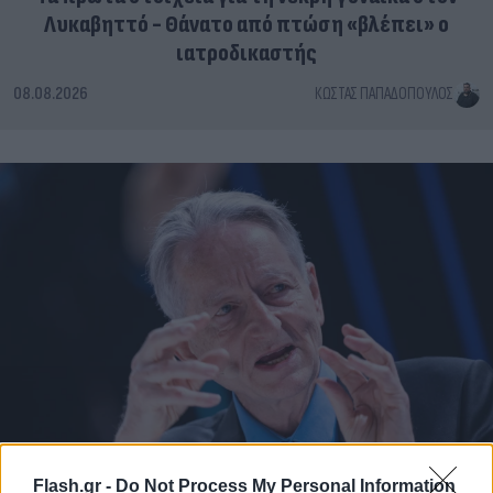
Λυκαβηττό - Θάνατο από πτώση «βλέπει» ο
ιατροδικαστής
08.08.2026
ΚΏΣΤΑΣ ΠΑΠΑΔΌΠΟΥΛΟΣ
Flash.gr -
Do Not Process My Personal Information