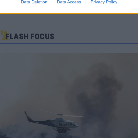
Data Deletion
Data Access
Privacy Policy
FLASH FOCUS