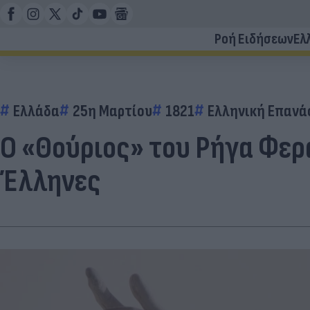
Ροή Ειδήσεων
Ελ
Ελλάδα
25η Μαρτίου
1821
Ελληνική Επαν
Ο «Θούριος» του Ρήγα Φερ
Έλληνες