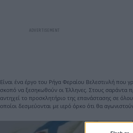
Είναι ένα έργο του Ρήγα Φεραίου Βελεστινλή που γ
σκοπό να ξεσηκωθούν οι Έλληνες. Στους σαράντα πρ
αντηχεί το προσκλητήριο της επανάστασης σε όλους
οποίοι δεσμεύονται με ιερό όρκο ότι θα αγωνιστού