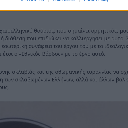
ρχαιοελληνικό θούριος, που σημαίνει ορμητικός, μα
ή διάθεση που επιδιώκει να καλλιεργήσει με αυτό. 
 εσωτερική συνάφεια του έργου του με το ιδεολογι
 έτσι ο «Εθνικός Βάρδος» με το έργο αυτό.
νης σκλαβιάς και της οθωμανικής τυραννίας να σχε
ση των σκλαβωμένων Ελλήνων, αλλά και άλλων βαλ
ους.