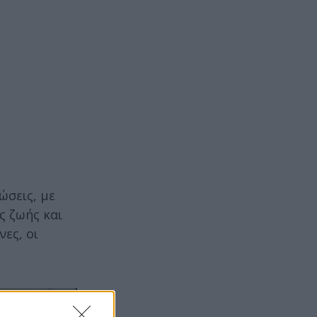
ώσεις, με
ς ζωής και
ες, οι