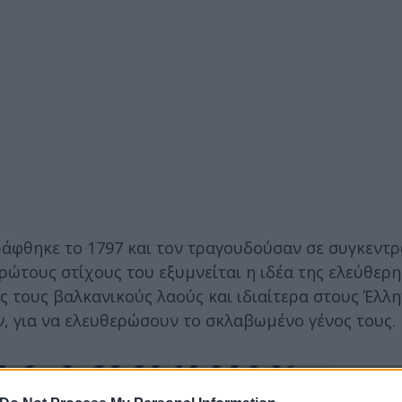
ράφθηκε το 1797 και τον τραγουδούσαν σε συγκεντρ
ώτους στίχους του εξυμνείται η ιδέα της ελεύθερη
 τους βαλκανικούς λαούς και ιδιαίτερα στους Έλλην
ν, για να ελευθερώσουν το σκλαβωμένο γένος τους.