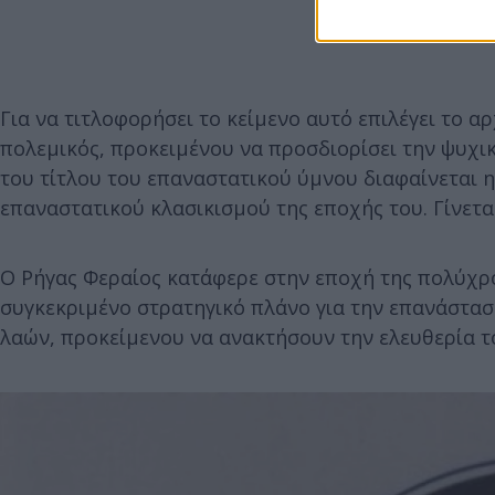
Για να τιτλοφορήσει το κείμενο αυτό επιλέγει το α
πολεμικός, προκειμένου να προσδιορίσει την ψυχικ
του τίτλου του επαναστατικού ύμνου διαφαίνεται η
επαναστατικού κλασικισμού της εποχής του. Γίνεται
Ο Ρήγας Φεραίος κατάφερε στην εποχή της πολύχρο
συγκεκριμένο στρατηγικό πλάνο για την επανάστα
λαών, προκείμενου να ανακτήσουν την ελευθερία τ