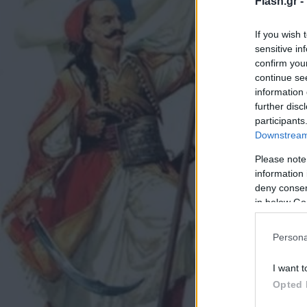
Flash.gr -
If you wish 
sensitive in
confirm you
continue se
information 
further disc
participants
Downstream 
Please note
information 
deny consent
in below Go
Persona
I want t
Opted 