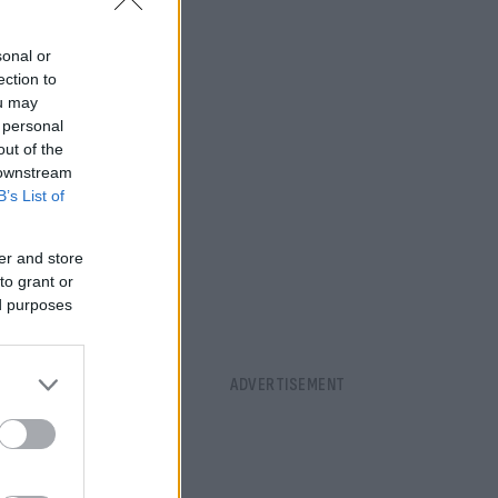
sonal or
ection to
ou may
 personal
out of the
 downstream
B’s List of
er and store
to grant or
ed purposes