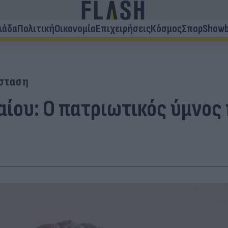
λάδα
Πολιτική
Οικονομία
Επιχειρήσεις
Κόσμος
Σπορ
Showb
άσταση
αίου: Ο πατριωτικός ύμνος