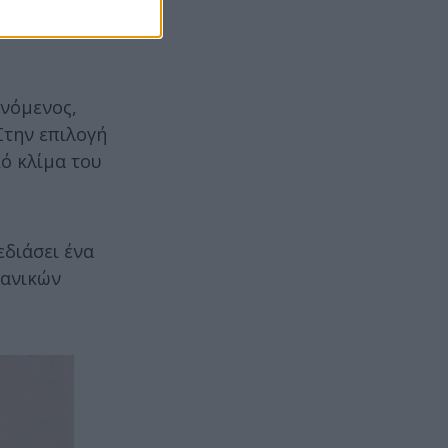
ινόμενος,
Στην επιλογή
κό κλίμα του
διάσει ένα
κανικών