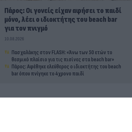
Πάρος: Οι γονείς είχαν αφήσει το παιδί
μόνο, λέει ο ιδιοκτήτης του beach bar
για τον πνιγμό
10.08.2026
Πασχαλάκης στον FLASH: «Άνω των 50 ετών το
θεσμικό πλαίσιο για τις πισίνες στα beach bar»
Πάρος: Αφέθηκε ελεύθερος ο ιδιοκτήτης του beach
bar όπου πνίγηκε το 4χρονο παιδί