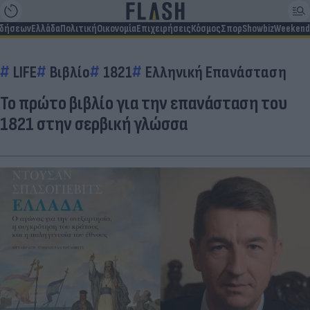
ιδήσεων
Ελλάδα
Πολιτική
Οικονομία
Επιχειρήσεις
Κόσμος
Σπορ
Showbiz
Weekend
LIFE
Βιβλίο
1821
Ελληνική Επανάσταση
To πρώτο βιβλίο για την επανάσταση του
1821 στην σερβική γλώσσα