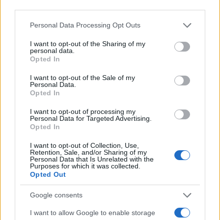
third parties.
Το βιβλίο προλογίζουν ο κος Ιάκωβος Δ.
Μιχαηλίδης, Καθηγητής της Νεότερης και
Please note that this website/app uses one or more Google
Personal Data Processing Opt Outs
services and may gather and store information including but
Σύγχρονης Ιστορίας, ΑΠΘ, ο αείμνηστος Σπυρίδων
not limited to your visit or usage behaviour. You may click to
I want to opt-out of the Sharing of my
Σφέτας, καθηγητής της Νεότερης και Σύγχρονης
personal data.
grant or deny consent to Google and its third-party tags to
Opted In
Βαλκανικής Ιστορίας του ΑΠΘ και ο κος Μίλαν
use your data for below specified purposes in below Google
consent section.
Ρίστοβιτς, διακεκριμένος ιστορικός και
I want to opt-out of the Sale of my
Personal Data.
πανεπιστημιακός καθηγητής.
Opted In
I want to opt-out of processing my
Personal Data for Targeted Advertising.
Opted In
I want to opt-out of Collection, Use,
Retention, Sale, and/or Sharing of my
Personal Data that Is Unrelated with the
Purposes for which it was collected.
Opted Out
Google consents
I want to allow Google to enable storage