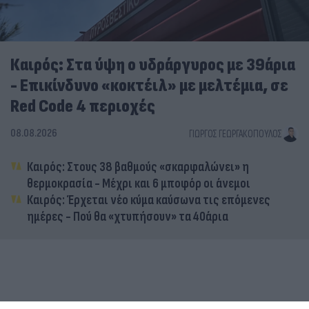
Καιρός: Στα ύψη ο υδράργυρος με 39άρια
- Επικίνδυνο «κοκτέιλ» με μελτέμια, σε
Red Code 4 περιοχές
08.08.2026
ΓΙΏΡΓΟΣ ΓΕΩΡΓΑΚΌΠΟΥΛΟΣ
Καιρός: Στους 38 βαθμούς «σκαρφαλώνει» η
θερμοκρασία - Μέχρι και 6 μποφόρ οι άνεμοι
Καιρός: Έρχεται νέο κύμα καύσωνα τις επόμενες
ημέρες - Πού θα «χτυπήσουν» τα 40άρια