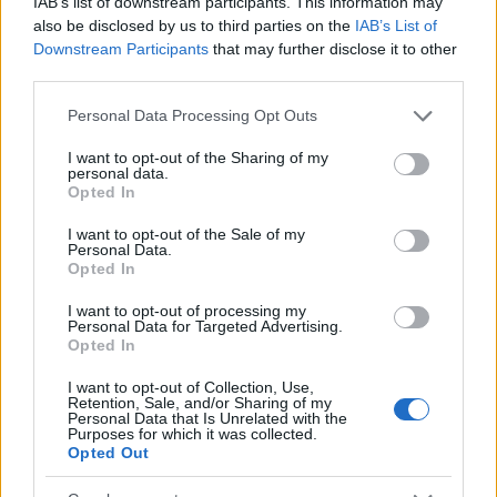
IAB’s list of downstream participants. This information may
also be disclosed by us to third parties on the
IAB’s List of
Downstream Participants
that may further disclose it to other
third parties.
Please note that this website/app uses one or more Google
Personal Data Processing Opt Outs
services and may gather and store information including but
not limited to your visit or usage behaviour. You may click to
I want to opt-out of the Sharing of my
personal data.
grant or deny consent to Google and its third-party tags to
Opted In
use your data for below specified purposes in below Google
consent section.
I want to opt-out of the Sale of my
Personal Data.
Opted In
I want to opt-out of processing my
Personal Data for Targeted Advertising.
Opted In
I want to opt-out of Collection, Use,
Retention, Sale, and/or Sharing of my
Personal Data that Is Unrelated with the
Purposes for which it was collected.
Opted Out
«Δεν θέλω να εξαφανιστεί, αλλά η απόφαση είναι