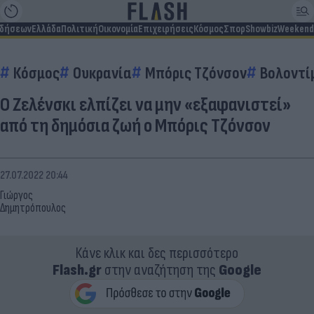
ιδήσεων
Ελλάδα
Πολιτική
Οικονομία
Επιχειρήσεις
Κόσμος
Σπορ
Showbiz
Weekend
Κόσμος
Ουκρανία
Μπόρις Τζόνσον
Βολοντί
Ο Ζελένσκι ελπίζει να μην «εξαφανιστεί»
από τη δημόσια ζωή ο Μπόρις Τζόνσον
27.07.2022 20:44
Γιώργος
Δημητρόπουλος
Κάνε κλικ και δες περισσότερο
Flash.gr
στην αναζήτηση της
Google