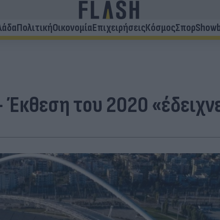
λάδα
Πολιτική
Οικονομία
Επιχειρήσεις
Κόσμος
Σπορ
Showb
 Έκθεση του 2020 «έδειχν