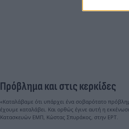
Πρόβλημα και στις κερκίδες
«Καταλάβαμε ότι υπάρχει ένα σοβαρότατο πρόβλημα
έχουμε καταλάβει. Και ορθώς έγινε αυτή η εκκένωσ
Κατασκευών ΕΜΠ, Κώστας Σπυράκος, στην ΕΡΤ.