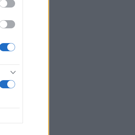
 επίπεδο
υ το οποίος