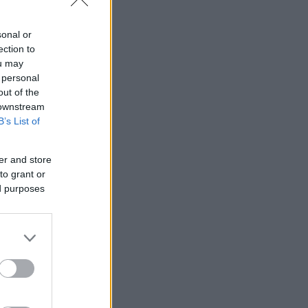
sonal or
ection to
ou may
 personal
out of the
 downstream
B’s List of
er and store
to grant or
ed purposes
υντήρησης τα
κώδωνα του
κε την
Η μελέτη