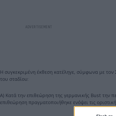
Η συγκεκριμένη έκθεση κατέληγε, σύμφωνα με τον 
του σταδίου:
Α) Κατά την επιθεώρηση της γερμανικής Bust την 
επιθεώρηση πραγματοποιήθηκε ενόψει τις οριστικ