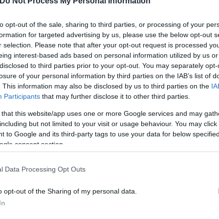
Do Not Process My Personal Information
to opt-out of the sale, sharing to third parties, or processing of your per
formation for targeted advertising by us, please use the below opt-out s
r selection. Please note that after your opt-out request is processed y
eing interest-based ads based on personal information utilized by us or
disclosed to third parties prior to your opt-out. You may separately opt-
losure of your personal information by third parties on the IAB’s list of
. This information may also be disclosed by us to third parties on the
IA
Participants
that may further disclose it to other third parties.
 that this website/app uses one or more Google services and may gath
including but not limited to your visit or usage behaviour. You may click 
 to Google and its third-party tags to use your data for below specifi
 εντόπισε σοβαρότερα προβλήματα λόγω έλλειψης σ
ogle consent section.
τωπιστούν το συντομότερο δυνατόν, κρούοντας το 
τη βαφή και διάφορες κακοτεχνίες.
l Data Processing Opt Outs
o opt-out of the Sharing of my personal data.
22 στην ίδια εταιρεία, τη ΔΟΜΗ ΑΕ και ολοκληρώθη
In
ορούσε μόνο την μεταλλική κατασκευή Καλατράβα. 