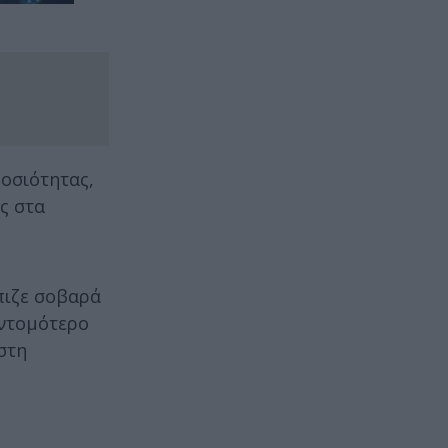
οσιότητας,
ς στα
πιζε σοβαρά
υντομότερο
 στη