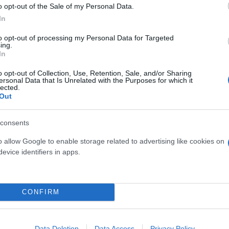
o opt-out of the Sale of my Personal Data.
υή δεν ανταποκρίνεται στο ελάχιστο επιτρεπόμενο
In
στηκε από την κατασκευή του μεταλλικού στεγάστρο
ίας.
to opt-out of processing my Personal Data for Targeted
ing.
In
o opt-out of Collection, Use, Retention, Sale, and/or Sharing
ersonal Data that Is Unrelated with the Purposes for which it
lected.
Out
consents
o allow Google to enable storage related to advertising like cookies on
evice identifiers in apps.
CONFIRM
Data Deletion
Data Access
Privacy Policy