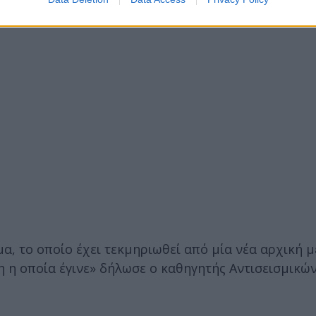
, το οποίο έχει τεκμηριωθεί από μία νέα αρχική μ
η η οποία έγινε» δήλωσε ο καθηγητής Αντισεισμικώ