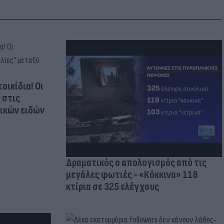
οικίδια! Οι
 στις
τικών ειδών
Δραματικός ο απολογισμός από τις
μεγάλες φωτιές - «Κόκκινα» 118
κτίρια σε 325 ελέγχους