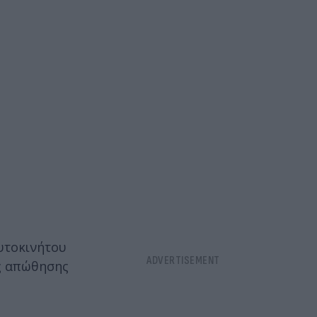
υτοκινήτου
ος απώθησης