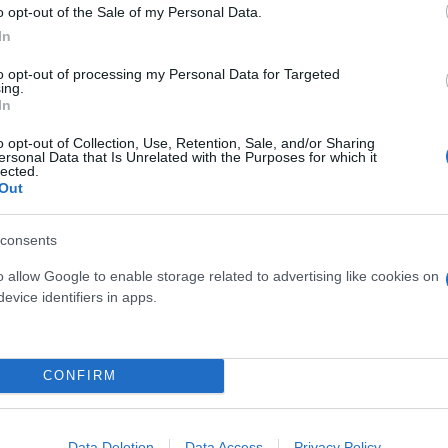
o opt-out of the Sale of my Personal Data.
In
to opt-out of processing my Personal Data for Targeted
ει να έχει σωστή πίεση στα ελαστικά, την σωστή τα
ing.
In
 τα συσσωρευμένα νερά στο οδόστρωμα. Σε αυτή την
το προπορευόμενο όχημα.
o opt-out of Collection, Use, Retention, Sale, and/or Sharing
ersonal Data that Is Unrelated with the Purposes for which it
lected.
Out
 ορατότητα, ο οδηγός μπορεί να σταματήσει εκτός 
) μέχρι να τελειώσουν τα ακραία φαινόμενα. Μόλις 
consents
ς στο νου του ότι θα πρέπει να είναι ιδιαίτερα προ
o allow Google to enable storage related to advertising like cookies on
ση, τότε τα φώτα πορείας θα πρέπει να μείνουν αν
evice identifiers in apps.
εργοποιήσει τα φώτα κινδύνου (alarm) ώστε να ειδο
CONFIRM
ικά τα ελαστικά, την πίεση και την κατάστασή τους.
ροβαίνουμε άμεσα στην αλλαγή τους.
Data Deletion
Data Access
Privacy Policy