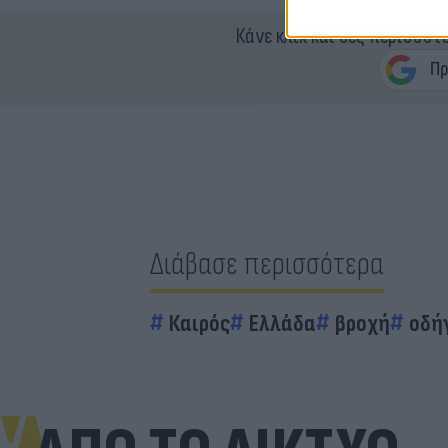
Κάνε κλικ και δες περισσότ
Διάβασε περισσότερα
Καιρός
Ελλάδα
βροχή
οδή