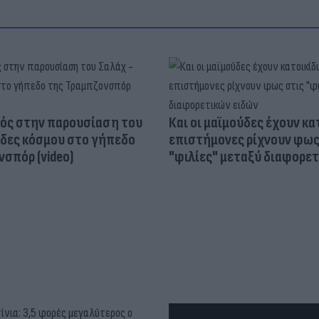
ός στην παρουσίαση του
Και οι μαϊμούδες έχουν κατ
άδες κόσμου στο γήπεδο
επιστήμονες ρίχνουν φως
σπόρ (video)
"φιλίες" μεταξύ διαφορε