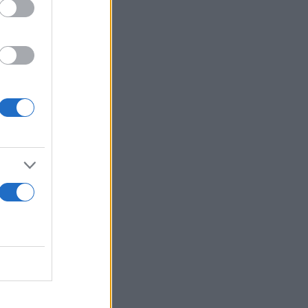
χύτητα και
 περίπτωση
δρόμου σε
κοπάσουν οι
σεκτικός. Σε
αμμένα, ο
ποιήσει με
 Σε