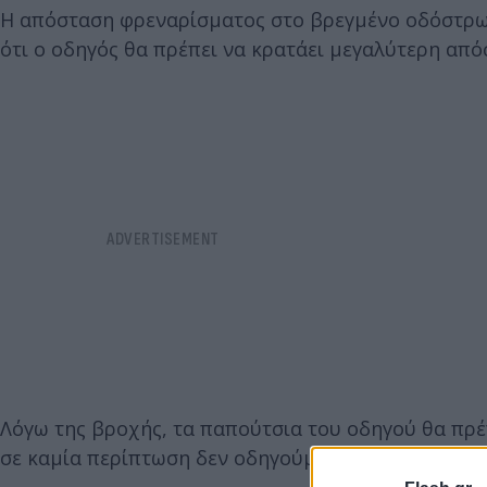
Η απόσταση φρεναρίσματος στο βρεγμένο οδόστρωμα
ότι ο οδηγός θα πρέπει να κρατάει μεγαλύτερη απ
Λόγω της βροχής, τα παπούτσια του οδηγού θα πρέ
σε καμία περίπτωση δεν οδηγούμε με παντόφλες.