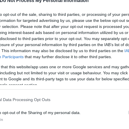
Do Not Process My Personal Information
κινήτου πρέπει να είναι αναμμένα, ώστε να εντοπίζ
to opt-out of the sale, sharing to third parties, or processing of your per
 πρέπει να είναι και οι υαλοκαθαριστήρες, οι οποί
formation for targeted advertising by us, please use the below opt-out s
λοκαιριού. Η αλλαγή τους σε περίπτωση φθοράς θα
r selection. Please note that after your opt-out request is processed y
eing interest-based ads based on personal information utilized by us or
οδηγό.
disclosed to third parties prior to your opt-out. You may separately opt-
losure of your personal information by third parties on the IAB’s list of
. This information may also be disclosed by us to third parties on the
IA
χόπτωσης, ο οδηγός σε καμιά περίπτωση δεν θα πρέ
Participants
that may further disclose it to other third parties.
 that this website/app uses one or more Google services and may gath
including but not limited to your visit or usage behaviour. You may click 
 βοηθήσουν την κατάσταση. Θα πρέπει ο οδηγός να 
 to Google and its third-party tags to use your data for below specifi
της πρόσφυσης θα πρέπει το τιμόνι να στρίψει από
ogle consent section.
l Data Processing Opt Outs
σης του νερού μπροστά από τα ελαστικά είναι μεγ
o opt-out of the Sharing of my personal data.
ού αναγκάζει το όχημα να ολισθαίνει πάνω σε ένα 
In
ικά και τον δρόμο. Είναι το σημείο όπου μπορεί ν