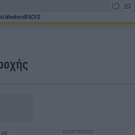
iz
Weekend
FACES
βροχής
 με