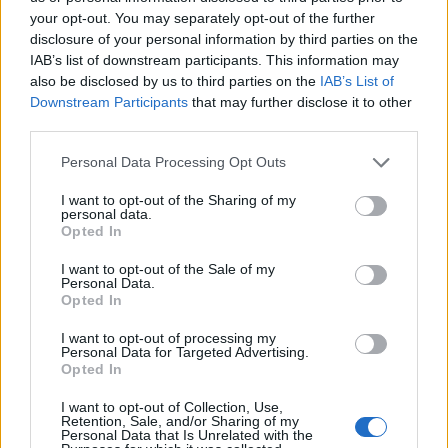
Παράταση 2 έως 6 μηνών για την καταβολή
your opt-out. You may separately opt-out of the further
φορο-οφειλών - Ποιους αφορά
disclosure of your personal information by third parties on the
Συντακτική
IAB’s list of downstream participants. This information may
01.12.2023 10:14
Ομάδα
also be disclosed by us to third parties on the
IAB’s List of
Flash.gr
Downstream Participants
that may further disclose it to other
third parties.
Please note that this website/app uses one or more Google
Personal Data Processing Opt Outs
services and may gather and store information including but
not limited to your visit or usage behaviour. You may click to
I want to opt-out of the Sharing of my
personal data.
grant or deny consent to Google and its third-party tags to
Opted In
use your data for below specified purposes in below Google
consent section.
I want to opt-out of the Sale of my
Personal Data.
Opted In
I want to opt-out of processing my
Personal Data for Targeted Advertising.
Εφορία: Δεύτερη ευκαιρία για εξώδικη επίλυση
Opted In
διαφορών με δόσεις και μπόνους
I want to opt-out of Collection, Use,
Retention, Sale, and/or Sharing of my
Κώστας
Personal Data that Is Unrelated with the
01.12.2023 06:30
Αντωνάκος