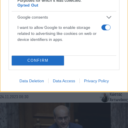
Purposes for which it was collected.
Opted Out
Google consents
I want to allow Google to enable storage
related to advertising like cookies on web or
device identifiers in apps.
CONFIRM
Κράτος «Δεν πληρώνω» - Σε ποιους χρωστάει 3
Data Deletion
Data Access
Privacy Policy
δισ. το Δημόσιο
Κώστας
24.11.2023 06:30
Αντωνάκος