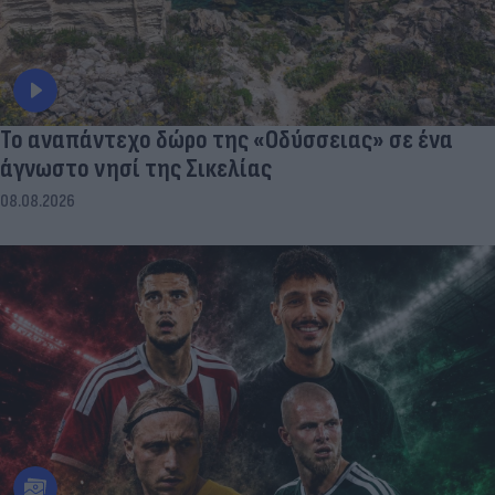
To αναπάντεχο δώρο της «Οδύσσειας» σε ένα
άγνωστο νησί της Σικελίας
08.08.2026