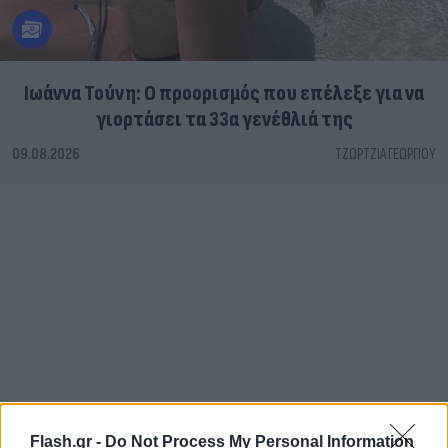
Ιωάννα Τούνη: Ο προορισμός που επέλεξε για να
γιορτάσει τα 33α γενέθλιά της
09.08.2026
ΤΖΏΡΤΖΙΑ ΓΕΩΡΓΊΟΥ
Flash.gr -
Do Not Process My Personal Information