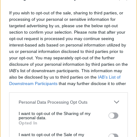
If you wish to opt-out of the sale, sharing to third parties, or
processing of your personal or sensitive information for
targeted advertising by us, please use the below opt-out
section to confirm your selection. Please note that after your
opt-out request is processed you may continue seeing
interest-based ads based on personal information utilized by
us or personal information disclosed to third parties prior to
your opt-out. You may separately opt-out of the further
disclosure of your personal information by third parties on the
IAB’s list of downstream participants. This information may
also be disclosed by us to third parties on the
IAB’s List of
Downstream Participants
that may further disclose it to other
third parties.
Please note that this website/app uses one or more Google
Personal Data Processing Opt Outs
services and may gather and store information including but
not limited to your visit or usage behaviour. You may click to
I want to opt-out of the Sharing of my
personal data.
grant or deny consent to Google and its third-party tags to
Opted In
use your data for below specified purposes in below Google
consent section.
I want to opt-out of the Sale of my