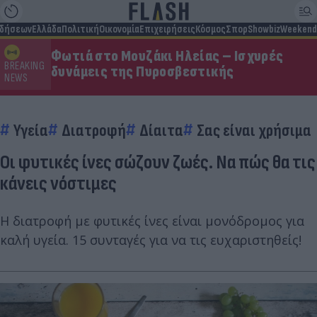
ιδήσεων
Ελλάδα
Πολιτική
Οικονομία
Επιχειρήσεις
Κόσμος
Σπορ
Showbiz
Weekend
Φωτιά στο Μουζάκι Ηλείας – Ισχυρές
BREAKING
δυνάμεις της Πυροσβεστικής
NEWS
Υγεία
Διατροφή
Δίαιτα
Σας είναι χρήσιμα
Οι φυτικές ίνες σώζουν ζωές. Να πώς θα τις
κάνεις νόστιμες
Η διατροφή με φυτικές ίνες είναι μονόδρομος για
καλή υγεία. 15 συνταγές για να τις ευχαριστηθείς!