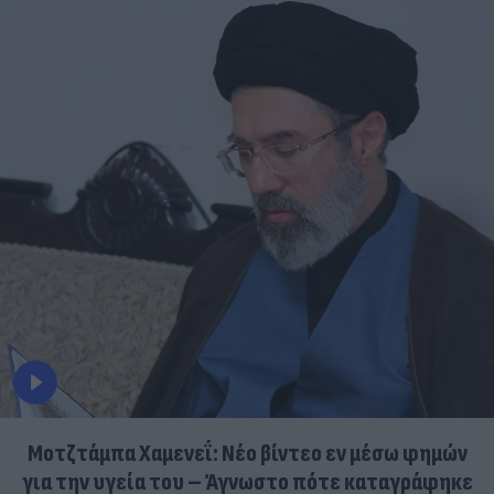
Μοτζτάμπα Χαμενεΐ: Νέο βίντεο εν μέσω φημών
για την υγεία του – Άγνωστο πότε καταγράφηκε