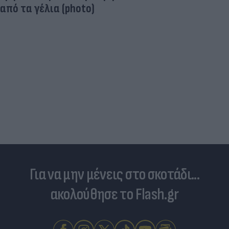
Στη «δίνη» του υπερτουρισμού τα Κουφονήσια:
Από «απάτητος» παράδεισος σε... κοσμοπολίτικο
νησί
Για να μην μένεις στο σκοτάδι...
ακολούθησε το Flash.gr