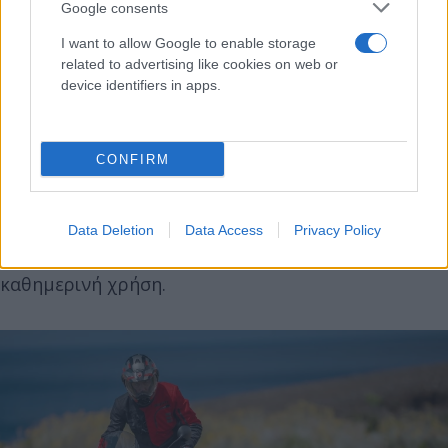
4. Lightweight Performance & New Urban
Google consents
Mobility
I want to allow Google to enable storage
related to advertising like cookies on web or
device identifiers in apps.
Η αστική κινητικότητα αλλάζει και οι εταιρείες
επενδύουν σε:
• μικρά αλλά πανίσχυρα μοντέλα για νέους
CONFIRM
αναβάτες
• sport-inspired 125–300cc πλατφόρμες
• εξελιγμένα commuter models
Data Deletion
Data Access
Privacy Policy
πιο οικονομικές και ευέλικτες επιλογές για
καθημερινή χρήση.