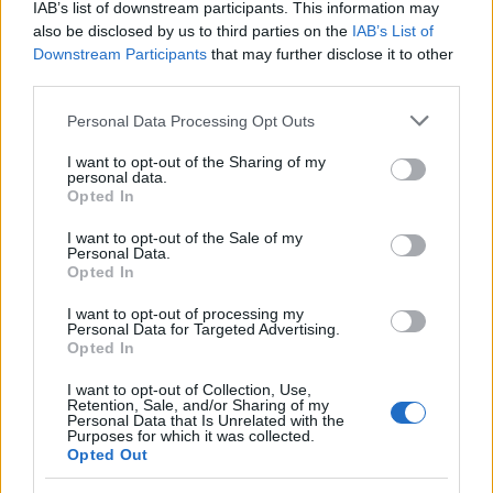
IAB’s list of downstream participants. This information may
also be disclosed by us to third parties on the
IAB’s List of
Downstream Participants
that may further disclose it to other
third parties.
Το 2026 σηματοδοτεί την είσοδο της μοτοσυκλέτας
Please note that this website/app uses one or more Google
Personal Data Processing Opt Outs
στη νέα εποχή του “connected riding”. Στην έκθεση
services and may gather and store information including but
θα παρουσιαστούν τεχνολογίες όπως:
not limited to your visit or usage behaviour. You may click to
I want to opt-out of the Sharing of my
personal data.
grant or deny consent to Google and its third-party tags to
Opted In
use your data for below specified purposes in below Google
• ενσωματωμένα navigation & infotainment
consent section.
I want to opt-out of the Sale of my
Personal Data.
συστήματα
Opted In
• εφαρμογές που συνδέουν τη μοτοσυκλέτα με το
I want to opt-out of processing my
smartphone
Personal Data for Targeted Advertising.
• συστήματα SOS / crash detection
Opted In
• predictive safety modes
I want to opt-out of Collection, Use,
Η ασφάλεια και η τεχνολογία πλέον πηγαίνουν
Retention, Sale, and/or Sharing of my
Personal Data that Is Unrelated with the
μαζί.
Purposes for which it was collected.
Opted Out