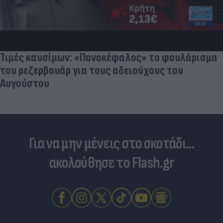
Δέκα εκατομμύρια followers δεν κάνουν λάθος- Η
Ντιλέτα Λεότα με μαγιό έγινε ξανά viral (photos)
Για να μην μένεις στο σκοτάδι...
ακολούθησε το Flash.gr