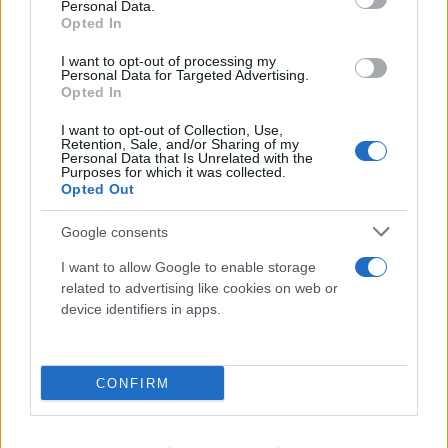
Personal Data.
Opted In
I want to opt-out of processing my
Personal Data for Targeted Advertising.
Opted In
I want to opt-out of Collection, Use,
Retention, Sale, and/or Sharing of my
Personal Data that Is Unrelated with the
Purposes for which it was collected.
Opted Out
Google consents
I want to allow Google to enable storage
related to advertising like cookies on web or
device identifiers in apps.
Η χαμηλή στάθμη του Δούναβη στη
Βουλγαρία αποκάλυψε τη γέφυρα του
CONFIRM
Μεγάλου Κωνσταντίνου
06.08.2026