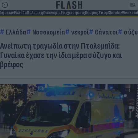
ιδήσεων
Ελλάδα
Πολιτική
Οικονομία
Επιχειρήσεις
Κόσμος
Σπορ
Showbiz
Weekend
Ελλάδα
Νοσοκομεία
νεκροί
Θάνατοι
σύζυ
Ανείπωτη τραγωδία στην Πτολεμαΐδα:
Γυναίκα έχασε την ίδια μέρα σύζυγο και
βρέφος