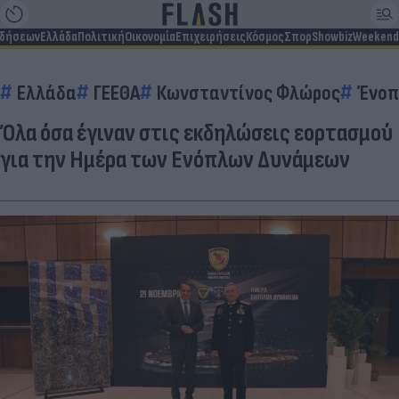
ιδήσεων
Ελλάδα
Πολιτική
Οικονομία
Επιχειρήσεις
Κόσμος
Σπορ
Showbiz
Weekend
Ελλάδα
ΓΕΕΘΑ
Κωνσταντίνος Φλώρος
Ένοπ
Όλα όσα έγιναν στις εκδηλώσεις εορτασμού
για την Ημέρα των Ενόπλων Δυνάμεων