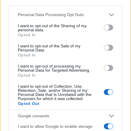
Κυβέρνηση και πάλι το 2020, κατόπιν εισηγήσεως
third parties.
του ΓΕΕΘΑ και ήδη οι Στρατιωτικές Σχολές έχουν
Please note that this website/app uses one or more Google
Personal Data Processing Opt Outs
αυξήσει κατά σχεδόν 30% τους σπουδαστές τους,
services and may gather and store information including but
ενώ συνεχίζεται η πρόσληψη των 15.580 ΕΠΟΠ εν
not limited to your visit or usage behaviour. You may click to
I want to opt-out of the Sharing of my
personal data.
grant or deny consent to Google and its third-party tags to
συνόλω για την πενταετία 2020-25.
Opted In
use your data for below specified purposes in below Google
consent section.
I want to opt-out of the Sale of my
Personal Data.
- Ευχάριστη έκπληξη προκάλεσε η αναφορά του
Opted In
στην εισαγωγή της νέας στολής παραλλαγής, για
I want to opt-out of processing my
όλους τους Κλάδους των Ενόπλων Δυνάμεων, κάτι
Personal Data for Targeted Advertising.
που απεφασίσθη από το ΓΕΕΘΑ το 2021 και τελικώς
Opted In
καρποφόρησε και εγκρίθηκε πολύ πρόσφατα και
I want to opt-out of Collection, Use,
ήδη εφοδιάζονται μ’ αυτήν οι πρώτες Μονάδες.
Retention, Sale, and/or Sharing of my
Personal Data that Is Unrelated with the
Purposes for which it was collected.
Opted Out
- Δεν παρέλειψε να αναφερθεί στο ότι οι Ελληνικές
Ένοπλες Δυνάμεις τα τελευταία τέσσερα χρόνια
Google consents
στάθηκαν με απαράμιλλη συνέπεια στο πλευρό της
I want to allow Google to enable storage