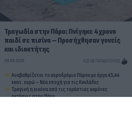
Τραγωδία στην Πάρο: Πνίγηκε 4χρονο
παιδί σε πισίνα – Προσήχθησαν γονείς
και ιδιοκτήτης
08.08.2026
ΚΏΣΤΑΣ ΠΑΠΑΔΌΠΟΥΛΟΣ
Αναβαθμίζεται το αεροδρόμιο Πάρου με έργα 45,44
εκατ. ευρώ – Νέα εποχή για τις Κυκλάδες
Τραγική η εικόνα από τις τεράστιες καμένες
εκτάσεις στην Πάρο