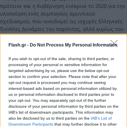
πρότεινε και η Κυβέρνηση ενέκρινε το 2020 για την
υλοποίηση ενός συμπαγούς αμυντικού
σχεδιασμού, που οικοδομεί τις ισχυρές Ελληνικές
Ένοπλες Δυνάμεις του παρόντος, αλλά κυρίως του
μέλλοντος, με ένα εξοπλιστικό πρόγραμμα
φιλόδοξο μεν, αλλά μακρόπνοο και προσεκτικά
Flash.gr -
Do Not Process My Personal Information
μελετημένο, όπως πρέπει σε μεσοπρόθεσμο
ορίζοντα 15ετίας και πλέον. Αναφέρθηκε εμφατικά
If you wish to opt-out of the sale, sharing to third parties, or
processing of your personal or sensitive information for
στα πραγματικά εντυπωσιακά στοιχεία
targeted advertising by us, please use the below opt-out
προετοιμασίας και ολοκλήρωσης εκατοντάδων
section to confirm your selection. Please note that after your
εξοπλιστικών προγραμμάτων που βρίσκονται στα
opt-out request is processed you may continue seeing
interest-based ads based on personal information utilized by
διάφορα στάδια ωρίμανσης και απένειμε τα εύσημα
us or personal information disclosed to third parties prior to
στο προσωπικό που τα ΄΄τρέχει΄΄ και τα χειρίζεται.
your opt-out. You may separately opt-out of the further
disclosure of your personal information by third parties on the
IAB’s list of downstream participants. This information may
- Αναφέρθηκε στη διαδικασία ενίσχυσης του
also be disclosed by us to third parties on the
IAB’s List of
ανθρώπινου δυναμικού που εγκρίθηκε από την
Downstream Participants
that may further disclose it to other