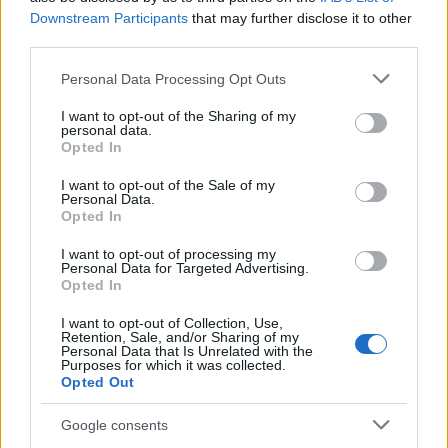
Downstream Participants
that may further disclose it to other
Γεωργιάδης κατά Βελόπουλου: Πουλάει
third parties.
χριστιανισμό για ψήφους
Please note that this website/app uses one or more Google
Personal Data Processing Opt Outs
Συντακτική
services and may gather and store information including but
26.04.2024 12:28
Ομάδα
not limited to your visit or usage behaviour. You may click to
I want to opt-out of the Sharing of my
personal data.
Flash.gr
grant or deny consent to Google and its third-party tags to
Opted In
use your data for below specified purposes in below Google
consent section.
I want to opt-out of the Sale of my
Personal Data.
Opted In
I want to opt-out of processing my
Personal Data for Targeted Advertising.
Opted In
I want to opt-out of Collection, Use,
Retention, Sale, and/or Sharing of my
Personal Data that Is Unrelated with the
Purposes for which it was collected.
Opted Out
Τασούλας για Φλώρο: «Δική του υπόθεση η
Google consents
τήρηση των περιοριστικών όρων»