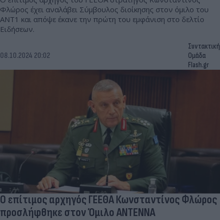
Φλώρος έχει αναλάβει Σύμβουλος διοίκησης στον όμιλο του
ΑΝΤ1 και απόψε έκανε την πρώτη του εμφάνιση στο δελτίο
Ειδήσεων.
Συντακτική
08.10.2024 20:02
Ομάδα
Flash.gr
Ο επίτιμος αρχηγός ΓΕΕΘΑ Κωνσταντίνος Φλώρος
προσλήφθηκε στον Όμιλο ΑΝΤΕΝΝΑ