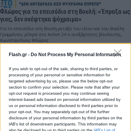
Φλώρος για το επεισόδιο στη Βουλή: «Έπραξα ως
γιος, δεν σκέφτηκα ψύχραιμα»
Για το επεισόδιο στη Βουλή μεταξύ του ιδίου και του Βασίλη
Γραμμένου, μίλησε στο Action 24 ο ανεξάρτητος βουλευτής,
Κωνσταντίνος Φλώρος
Συντακτική
Flash.gr -
Do Not Process My Personal Information
29.04.2024 13:15
Ομάδα
Flash.gr
If you wish to opt-out of the sale, sharing to third parties, or
processing of your personal or sensitive information for
targeted advertising by us, please use the below opt-out
section to confirm your selection. Please note that after your
opt-out request is processed you may continue seeing
interest-based ads based on personal information utilized by
us or personal information disclosed to third parties prior to
your opt-out. You may separately opt-out of the further
disclosure of your personal information by third parties on the
IAB’s list of downstream participants. This information may
also be disclosed by us to third parties on the
IAB’s List of