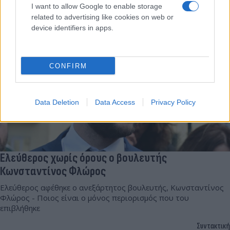
I want to allow Google to enable storage
Κατερίνα
25.04.2024 20:49
Κανάκη
related to advertising like cookies on web or
device identifiers in apps.
CONFIRM
Data Deletion
Data Access
Privacy Policy
Ελεύθερος χωρίς όρους ο βουλευτής
Κωνσταντίνος Φλώρος
Ελεύθερος αφέθηκε ο ανεξάρτητος βουλευτής, Κωνσταντίνος
Φλώρος - Ποιος είναι ο μόνος περιορισμός που του
επιβλήθηκε
Συντακτική