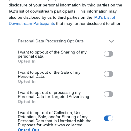
disclosure of your personal information by third parties on the
IAB’s list of downstream participants. This information may
also be disclosed by us to third parties on the
IAB’s List of
Downstream Participants
that may further disclose it to other
third parties.
Please note that this website/app uses one or more Google
Personal Data Processing Opt Outs
services and may gather and store information including but
not limited to your visit or usage behaviour. You may click to
I want to opt-out of the Sharing of my
personal data.
grant or deny consent to Google and its third-party tags to
Opted In
use your data for below specified purposes in below Google
consent section.
I want to opt-out of the Sale of my
Personal Data.
Opted In
I want to opt-out of processing my
Personal Data for Targeted Advertising.
Opted In
I want to opt-out of Collection, Use,
Retention, Sale, and/or Sharing of my
Personal Data that Is Unrelated with the
Purposes for which it was collected.
Opted Out