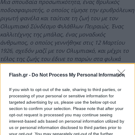
Μια σπουδαία προσωπικότητα, ένας θρυλικός
ποδοσφαιριστής, ο οποίος τίμησε την ερυθρόλευκη
ριγωτή φανέλα και ταύτισε τη ζωή του με τον
Ολυμπιακό Σύνδέσμο Φιλάθλων Πειραιώς. Ένας
καλλιτέχνης της μπάλας, ένας μοναδικός
άνθρωπος, ο οποίος γεννήθηκε στις 12 Μαρτίου
1926, σχεδόν μαζί με τον Ολυμπιακό, και μέχρι το
τέλος της ζωής του έδινε το παρών στα φιλικά
παιχνίδια των βετεράνων της ομάδας. Ένας
επιθετικός μπροστά από την εποχή του, μέλος της
Flash.gr -
Do Not Process My Personal Information
θρυλικής ομάδας του ’50 που είχε σαρώσει τα
If you wish to opt-out of the sale, sharing to third parties, or
Πρωταθλήματα και τα Κύπελλα στην Ελλάδα.
processing of your personal or sensitive information for
targeted advertising by us, please use the below opt-out
section to confirm your selection. Please note that after your
opt-out request is processed you may continue seeing
interest-based ads based on personal information utilized by
us or personal information disclosed to third parties prior to
your opt-out. You may separately opt-out of the further