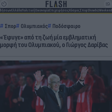
ιδήσεων
Ελλάδα
Πολιτική
Οικονομία
Επιχειρήσεις
Κόσμος
Σπορ
Showbiz
Weekend
Σπορ
Ολυμπιακός
Ποδόσφαιρο
«Έφυγε» από τη ζωή μία εμβληματική
μορφή του Ολυμπιακού, ο Γιώργος Δαρίβας