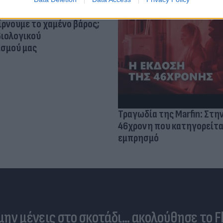
ίρνουμε το χαμένο βάρος;
βιολογικού
σμού μας
Τραγωδία της Marfin: Στη
46χρονη που κατηγορείτα
εμπρησμό
 μην μένεις στο σκοτάδι... ακολούθησε το F