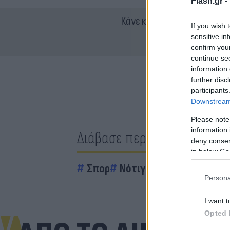
Flash.gr -
Κάνε κλικ και δες περισσότ
If you wish 
sensitive in
confirm you
continue se
information 
further disc
participants
Downstream 
Please note
information 
Διάβασε περισσότερα
deny consent
in below Go
Σπορ
Νότιγχαμ Φόρεστ
Persona
I want t
Opted 