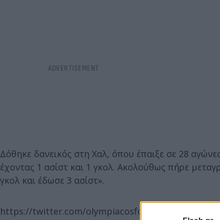
Δόθηκε δανεικός στη Χαλ, όπου έπαιξε σε 28 αγώνες
έχοντας 1 ασίστ και 1 γκολ. Ακολούθως πήρε μετα
γκολ και έδωσε 3 ασίστ».
https://twitter.com/olympiacosfc/status/15660927