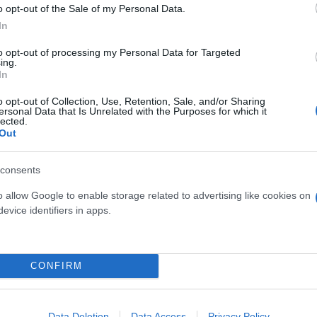
o opt-out of the Sale of my Personal Data.
In
to opt-out of processing my Personal Data for Targeted
ing.
In
o opt-out of Collection, Use, Retention, Sale, and/or Sharing
Skin dysmorphia: Όταν η ε
ersonal Data that Is Unrelated with the Purposes for which it
«τέλειο» δέρμα αποτελεί
lected.
ός στην παρουσίαση του
Out
ψυχικής υγείας
άδες κόσμου στο γήπεδο
σπόρ (video)
consents
o allow Google to enable storage related to advertising like cookies on
evice identifiers in apps.
CONFIRM
Data Deletion
Data Access
Privacy Policy