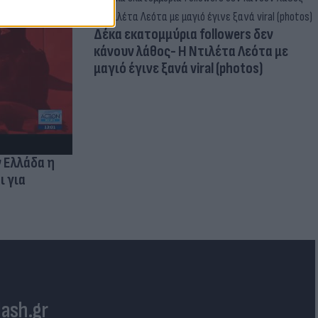
Δέκα εκατομμύρια followers δεν
κάνουν λάθος- Η Ντιλέτα Λεότα με
μαγιό έγινε ξανά viral (photos)
ν Ελλάδα η
ι για
lash.gr