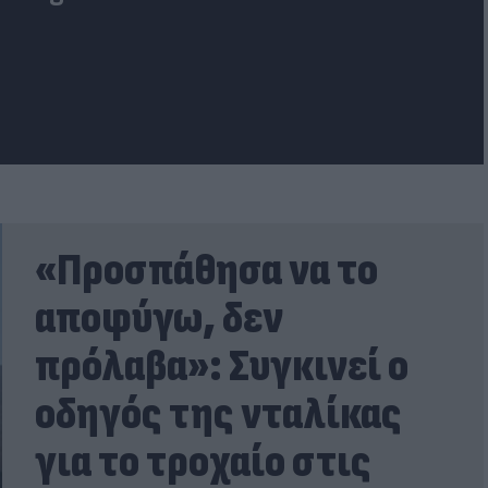
«Προσπάθησα να το
αποφύγω, δεν
πρόλαβα»: Συγκινεί ο
οδηγός της νταλίκας
για το τροχαίο στις