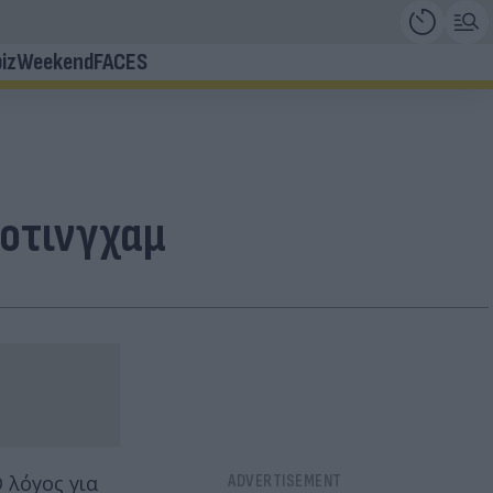
iz
Weekend
FACES
Νοτινγχαμ
 λόγος για