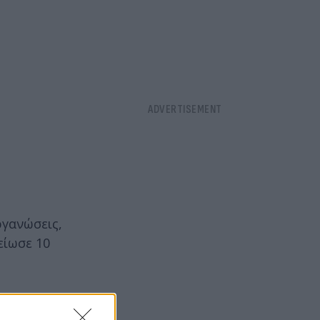
ργανώσεις,
είωσε 10