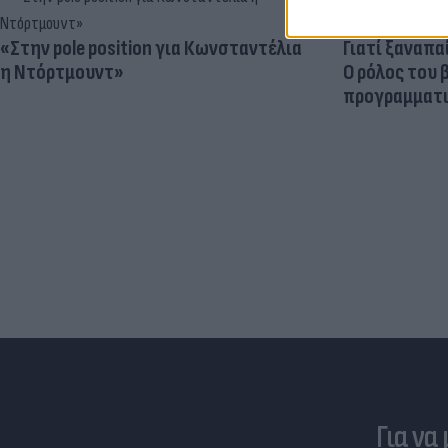
«Στην pole position για Κωνσταντέλια
Γιατί ξαναπα
η Ντόρτμουντ»
Ο ρόλος του 
προγραμματι
Για να