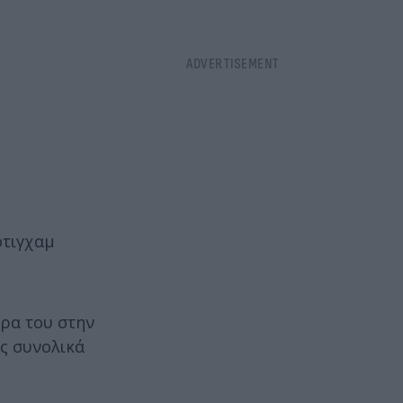
ότιγχαμ
έρα του στην
ος συνολικά