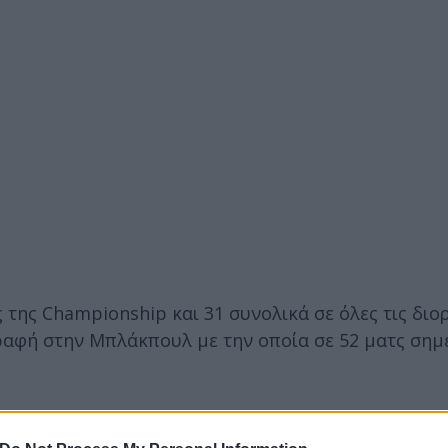
 της Championship και 31 συνολικά σε όλες τις διο
γραφή στην Μπλάκπουλ με την οποία σε 52 ματς σημ
95353481216