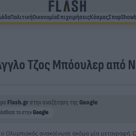
λάδα
Πολιτική
Οικονομία
Επιχειρήσεις
Κόσμος
Σπορ
Showb
 Άγγλο Τζος Μπόουλερ από 
ερο
Flash.gr
στην αναζήτηση της
Google
ό ο Ολυμπιακός ανακοίνωσε ακόμα μία μεταγραφή. Ο