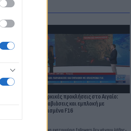
μμονή με το
 πρόβλημα
Τουρκικές προκλήσεις στο Αιγαίο:
Παραβιάσεις και εμπλοκή με
οπλισμένα F16