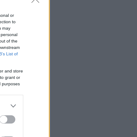
sonal or
ection to
ou may
 personal
out of the
 downstream
B’s List of
er and store
to grant or
ed purposes