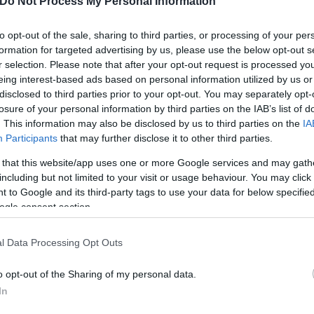
Do Not Process My Personal Information
ερο
Flash.gr
στην αναζήτηση της
Google
to opt-out of the sale, sharing to third parties, or processing of your per
formation for targeted advertising by us, please use the below opt-out s
r selection. Please note that after your opt-out request is processed y
eing interest-based ads based on personal information utilized by us or
disclosed to third parties prior to your opt-out. You may separately opt-
losure of your personal information by third parties on the IAB’s list of
. This information may also be disclosed by us to third parties on the
IA
Participants
that may further disclose it to other third parties.
 that this website/app uses one or more Google services and may gath
including but not limited to your visit or usage behaviour. You may click 
 to Google and its third-party tags to use your data for below specifi
ogle consent section.
l Data Processing Opt Outs
o opt-out of the Sharing of my personal data.
In