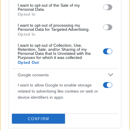
consent section.
I want to opt-out of the Sale of my
Personal Data.
Opted In
I want to opt-out of processing my
Personal Data for Targeted Advertising.
Opted In
I want to opt-out of Collection, Use,
Retention, Sale, and/or Sharing of my
Personal Data that Is Unrelated with the
Purposes for which it was collected.
Από πλευράς μεταγραφικών διεργασιών ωστόσο
Opted Out
υπάρχουν τα εξής στοιχεία. Πρώτον ο Ολυμπιακός
Google consents
έχει κάνει κίνηση για τον παίκτη και έχει το πάνω
χέρι σε περίπτωση επιστροφής του στην Ελλάδα.
I want to allow Google to enable storage
related to advertising like cookies on web or
Δεύτερον τον παίκτη σύμφωνα με τα όσα
device identifiers in apps.
προκύπτουν από το περιβάλλον του τον
ενδιαφέρει η προοπτική του Ολυμπιακού ενώ ο
ίδιος έχει ζήτηση και στη Γερμανία. Κοινώς λοιπόν
CONFIRM
σε αυτή τη φάση υπάρχει πρόσφορο έδαφος για να