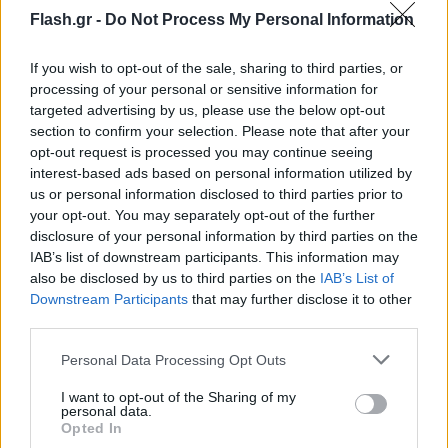
Flash.gr -
Do Not Process My Personal Information
If you wish to opt-out of the sale, sharing to third parties, or
processing of your personal or sensitive information for
targeted advertising by us, please use the below opt-out
section to confirm your selection. Please note that after your
opt-out request is processed you may continue seeing
interest-based ads based on personal information utilized by
us or personal information disclosed to third parties prior to
your opt-out. You may separately opt-out of the further
disclosure of your personal information by third parties on the
IAB’s list of downstream participants. This information may
also be disclosed by us to third parties on the
IAB’s List of
Downstream Participants
that may further disclose it to other
third parties.
Please note that this website/app uses one or more Google
Personal Data Processing Opt Outs
services and may gather and store information including but
not limited to your visit or usage behaviour. You may click to
I want to opt-out of the Sharing of my
personal data.
grant or deny consent to Google and its third-party tags to
Opted In
use your data for below specified purposes in below Google