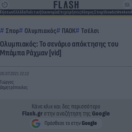
ιδήσεων
Ελλάδα
Πολιτική
Οικονομία
Επιχειρήσεις
Κόσμος
Σπορ
Showbiz
Weekend
Σπορ
Ολυμπιακός
ΠΑΟΚ
Τσέλσι
Ολυμπιακός: Το σενάριο απόκτησης του
Μπάμπα Ράχμαν [vid]
20.07.2021 22:12
Γιώργος
Δημητρόπουλος
Κάνε κλικ και δες περισσότερο
Flash.gr
στην αναζήτηση της
Google