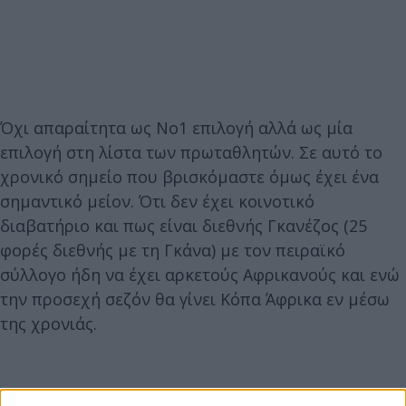
Όχι απαραίτητα ως Νο1 επιλογή αλλά ως μία
επιλογή στη λίστα των πρωταθλητών. Σε αυτό το
χρονικό σημείο που βρισκόμαστε όμως έχει ένα
σημαντικό μείον. Ότι δεν έχει κοινοτικό
διαβατήριο και πως είναι διεθνής Γκανέζος (25
φορές διεθνής με τη Γκάνα) με τον πειραϊκό
σύλλογο ήδη να έχει αρκετούς Αφρικανούς και ενώ
την προσεχή σεζόν θα γίνει Κόπα Άφρικα εν μέσω
της χρονιάς.