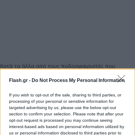
Κατά τα άλλα από τους ποδοσφαιριστές που
ταλαιπωρούνται από τραυματισμούς μόνο ο
Flash.gr -
Do Not Process My Personal Information
Μασούρας είναι στην αποστολή. Ροντρίγκες, Μαντί,
Παπασταθόπουλος, Αμπουμπακάρ είναι εκτός
If you wish to opt-out of the sale, sharing to third parties, or
αποστολής.
processing of your personal or sensitive information for
targeted advertising by us, please use the below opt-out
section to confirm your selection. Please note that after your
Αναλυτικά στην αποστολή του Ολυμπιακού
opt-out request is processed you may continue seeing
έχουν συμπεριληφθεί οι:
interest-based ads based on personal information utilized by
us or personal information disclosed to third parties prior to