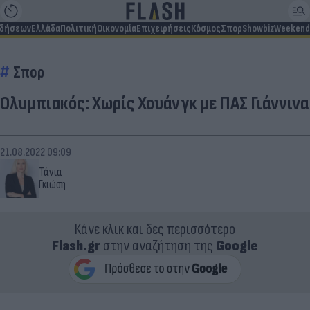
ιδήσεων
Ελλάδα
Πολιτική
Οικονομία
Επιχειρήσεις
Κόσμος
Σπορ
Showbiz
Weekend
Σπορ
Ολυμπιακός: Χωρίς Χουάνγκ με ΠΑΣ Γιάννινα
21.08.2022 09:09
Τάνια
Γκιώση
Κάνε κλικ και δες περισσότερο
Flash.gr
στην αναζήτηση της
Google