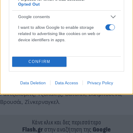
Opted Out
Google consents
I want to allow Google to enable storage
related to advertising like cookies on web or
device identifiers in apps.
Αγκιμπού Καμαρά, Ανδρούτσος, Άβιλα, Μπα,
CONFIRM
Μπουχαλάκης, Σισέ, Ελ Αραμπί, Χασάν, Κίτσος, Ντε
Λα Φουέντε, Κούντε, Κούτρης, Εμβιλά, Μανωλάς,
Data Deletion
Data Access
Privacy Policy
Μασούρας, Ρέαμπτσιουκ, Παπαδούδης,
Ραντζέλοβιτς, Τζολάκης, Βατσλίκ, Βαλμπουενά,
Βρουσάι, Ζίνκερναγκελ.
Κάνε κλικ και δες περισσότερο
Flash.gr
στην αναζήτηση της
Google