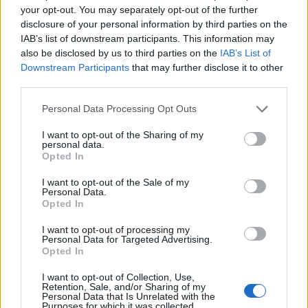
your opt-out. You may separately opt-out of the further
disclosure of your personal information by third parties on the
IAB’s list of downstream participants. This information may
also be disclosed by us to third parties on the
IAB’s List of
Downstream Participants
that may further disclose it to other
third parties.
Please note that this website/app uses one or more Google
Personal Data Processing Opt Outs
services and may gather and store information including but
not limited to your visit or usage behaviour. You may click to
I want to opt-out of the Sharing of my
personal data.
grant or deny consent to Google and its third-party tags to
Opted In
use your data for below specified purposes in below Google
consent section.
I want to opt-out of the Sale of my
Personal Data.
Opted In
I want to opt-out of processing my
Personal Data for Targeted Advertising.
Opted In
I want to opt-out of Collection, Use,
Retention, Sale, and/or Sharing of my
Personal Data that Is Unrelated with the
Purposes for which it was collected.