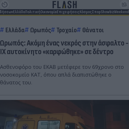
ιδήσεων
Ελλάδα
Πολιτική
Οικονομία
Επιχειρήσεις
Κόσμος
Σπορ
Showbiz
Weekend
Ελλάδα
Ωρωπός
Τροχαίο
Θάνατοι
Ωρωπός: Ακόμη ένας νεκρός στην άσφαλτο -
ΙΧ αυτοκίνητο «καρφώθηκε» σε δέντρο
Ασθενοφόρο του ΕΚΑΒ μετέφερε τον 69χρονο στο
νοσοκομείο ΚΑΤ, όπου απλά διαπιστώθηκε ο
θάνατος του.