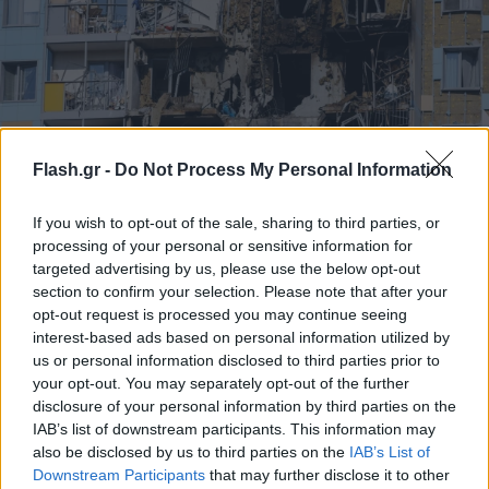
Flash.gr -
Do Not Process My Personal Information
Μπορέλ: Η υποστήριξη της Ευρωπαϊκής Ένωσης
If you wish to opt-out of the sale, sharing to third parties, or
προς την Ουκρανία είναι «αμέριστη»
processing of your personal or sensitive information for
Ο Ζοζέπ Μπορέλ διαβεβαίωσε σήμερα την Ουκρανία για την
targeted advertising by us, please use the below opt-out
«αμέριστη υποστήριξη» των Βρυξελλών.
section to confirm your selection. Please note that after your
opt-out request is processed you may continue seeing
Συντακτική
interest-based ads based on personal information utilized by
09.11.2024 19:05
Ομάδα
us or personal information disclosed to third parties prior to
Flash.gr
your opt-out. You may separately opt-out of the further
disclosure of your personal information by third parties on the
IAB’s list of downstream participants. This information may
also be disclosed by us to third parties on the
IAB’s List of
Downstream Participants
that may further disclose it to other