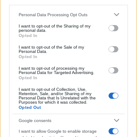
third parties.
Please note that this website/app uses one or more Google
Personal Data Processing Opt Outs
services and may gather and store information including but
not limited to your visit or usage behaviour. You may click to
I want to opt-out of the Sharing of my
personal data.
grant or deny consent to Google and its third-party tags to
Opted In
use your data for below specified purposes in below Google
consent section.
I want to opt-out of the Sale of my
Τουρκία: Σε εξέλιξη η μεγαλύτερη ανταλλαγή
Personal Data.
κρατουμένων Ρωσίας - Δύσης μετά τον Ψυχρό
Opted In
Πόλεμο
I want to opt-out of processing my
Personal Data for Targeted Advertising.
Δεκάδες πολιτικοί κρατούμενοι θα μεταφερθούν σε Ρωσία,
Opted In
Ευρώπη και Αμερική. Τα πρώτα ονόματα.
I want to opt-out of Collection, Use,
Συντακτική
Retention, Sale, and/or Sharing of my
Personal Data that Is Unrelated with the
01.08.2024 18:59
Ομάδα
Purposes for which it was collected.
Flash.gr
Opted Out
Google consents
I want to allow Google to enable storage