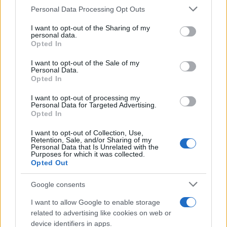
Please note that this website/app uses one or more Google
Personal Data Processing Opt Outs
services and may gather and store information including but
not limited to your visit or usage behaviour. You may click to
I want to opt-out of the Sharing of my
personal data.
grant or deny consent to Google and its third-party tags to
Opted In
use your data for below specified purposes in below Google
consent section.
I want to opt-out of the Sale of my
Personal Data.
Ουκρανική κρίση: «Θετικά σημάδια» μετά την
Opted In
επίσκεψη Μακρόν στο Κίεβο, βλέπει το Κρεμλίνο
I want to opt-out of processing my
Personal Data for Targeted Advertising.
Αγγελική
09.02.2022 15:08
Opted In
Γιαννακού
I want to opt-out of Collection, Use,
Retention, Sale, and/or Sharing of my
Personal Data that Is Unrelated with the
Purposes for which it was collected.
Opted Out
Google consents
I want to allow Google to enable storage
related to advertising like cookies on web or
device identifiers in apps.