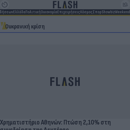
ιδήσεων
Ελλάδα
Πολιτική
Οικονομία
Επιχειρήσεις
Κόσμος
Σπορ
Showbiz
Weekend
Ουκρανική κρίση
Χρηματιστήριο Αθηνών: Πτώση 2,10% στη
συνεδρίαση της Δευτέρας