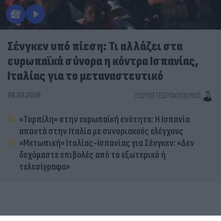
Σένγκεν υπό πίεση: Τι αλλάζει στα
ευρωπαϊκά σύνορα η κόντρα Ισπανίας,
Ιταλίας για το μεταναστευτικό
08.08.2026
ΓΙΏΡΓΟΣ ΓΕΩΡΓΑΚΌΠΟΥΛΟΣ
«Τορπίλη» στην ευρωπαϊκή ενότητα: Η Ισπανία
απαντά στην Ιταλία με συνοριακούς ελέγχους
«Μετωπική» Ιταλίας-Ισπανίας για Σένγκεν: «Δεν
δεχόμαστε επιβολές από το εξωτερικό ή
τελεσίγραφα»