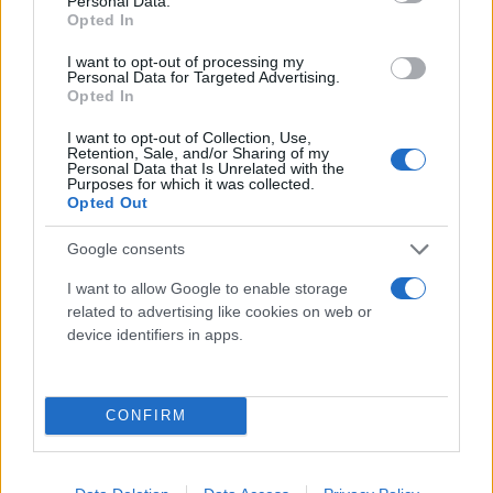
προβλέπει τη σύσταση "
Κοινοβουλευτικής
Personal Data.
Opted In
Επιτροπής Διαβούλευσης και Λογοδοσίας για
τον Μηχανισμό Ανάκαμψης και Ανθεκτικότητας
I want to opt-out of processing my
Personal Data for Targeted Advertising.
και για το ΕΣΠΑ 2021-2027".
Σε μια στιγμή που η
Opted In
Δεξιά επιλέγει ξανά το δρόμο της αδιαφάνειας και
I want to opt-out of Collection, Use,
της διασπάθισης του δημόσιου χρήματος, είναι
Retention, Sale, and/or Sharing of my
Personal Data that Is Unrelated with the
καιρός να πάρουν όλοι θέση. Θα στηρίξουν τη
Purposes for which it was collected.
Opted Out
διαφάνεια ή θα ανεχτούν την αδιαφάνεια; Θα
επιλέξουν το δρόμο της υπευθυνότητας ή των
Google consents
μικροκομματικών σκοπιμοτήτων; Θα προτάξουν το
I want to allow Google to enable storage
δημόσιο συμφέρον ή θα κλείσουν το μάτι στις λίγες
related to advertising like cookies on web or
επιχειρηματικές οικογένειες που περιμένουν να
device identifiers in apps.
μοιραστούν τα κονδύλια;», υπογράμμιζαν
χαρακτηριστικά.
CONFIRM
ΣΥΡΙΖΑ: Να πάρουν θέση τα «προοδευτικά
κόμματα» στην πρόταση Τσίπρα για διαφάνεια