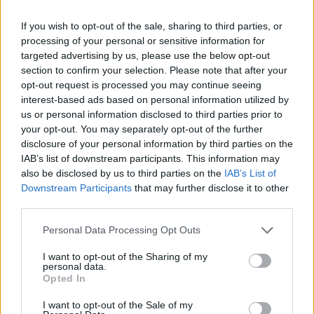
If you wish to opt-out of the sale, sharing to third parties, or
processing of your personal or sensitive information for
targeted advertising by us, please use the below opt-out
section to confirm your selection. Please note that after your
opt-out request is processed you may continue seeing
interest-based ads based on personal information utilized by
us or personal information disclosed to third parties prior to
your opt-out. You may separately opt-out of the further
disclosure of your personal information by third parties on the
IAB’s list of downstream participants. This information may
also be disclosed by us to third parties on the
IAB’s List of
Downstream Participants
that may further disclose it to other
third parties.
«Καλούμε τα κόμματα του προοδευτικού χώρου να
Please note that this website/app uses one or more Google
Personal Data Processing Opt Outs
στηρίξουν την πρόταση του Αλέξη Τσίπρα, βάσει
services and may gather and store information including but
not limited to your visit or usage behaviour. You may click to
I want to opt-out of the Sharing of my
του άρθρου 118 του Κανονισμού της Βουλή, για
personal data.
grant or deny consent to Google and its third-party tags to
τροποποίηση του Κανονισμού της Βουλής με την
Opted In
use your data for below specified purposes in below Google
προσθήκη σχετικής διάταξης στο άρθρο 44 που θα
consent section.
I want to opt-out of the Sale of my