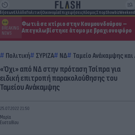
ιδήσεων
Ελλάδα
Πολιτική
Οικονομία
Επιχειρήσεις
Κόσμος
Σπορ
Showbiz
Weekend
Φωτιά σε κτίριο στην Κουμουνδούρου –
BREAKING
Απεγκλωβίστηκε άτομο με βραχιονοφόρο
NEWS
Πολιτική
ΣΥΡΙΖΑ
ΝΔ
Ταμείο Ανάκαμψης και
«Όχι» από ΝΔ στην πρόταση Τσίπρα για
ειδική επιτροπή παρακολούθησης του
Ταμείου Ανάκαμψης
25.07.2022 21:50
Μαρία
Ευσταθίου