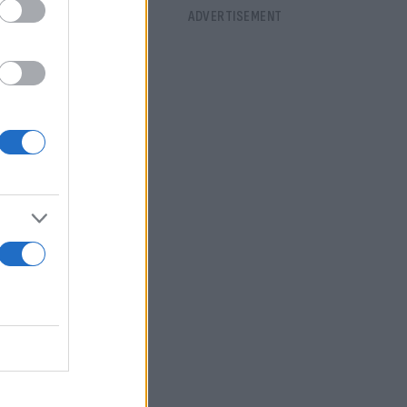
οστηρίζοντας
ρνησης και
ι θα
, τότε είναι