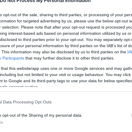
Do Not Process My Personal Information
λιτικό σύστημα.
to opt-out of the sale, sharing to third parties, or processing of your per
formation for targeted advertising by us, please use the below opt-out s
r selection. Please note that after your opt-out request is processed y
eing interest-based ads based on personal information utilized by us or
disclosed to third parties prior to your opt-out. You may separately opt-
losure of your personal information by third parties on the IAB’s list of
. This information may also be disclosed by us to third parties on the
IA
Participants
that may further disclose it to other third parties.
 that this website/app uses one or more Google services and may gath
including but not limited to your visit or usage behaviour. You may click 
 to Google and its third-party tags to use your data for below specifi
ogle consent section.
l Data Processing Opt Outs
ο συμπόσιο του in.gr. Εκεί όπου μίλησε όχι μόνο γι
ινωνικό κράτος και στο αίσθημα ισονομίας, όπως
o opt-out of the Sharing of my personal data.
 ζωή του τόπου.
In