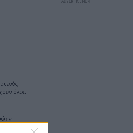
 στενός
χουν όλοι,
πρώην
τους