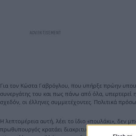
Για τον Κώστα Γαβρόγλου, που υπήρξε πρώην υπουρ
συνεργάτης του και πως πάνω από όλα, υπερτερεί η 
σχεδόν, οι έλληνες συμμετέχοντες. Πολιτικά πρόσω
Η λεπτομέρεια αυτή, λέει το ίδιο «πουλάκι», δεν μ
πρωθυπουργός κρατάει διακριτικές αποστάσεις, όχι