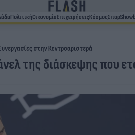
λάδα
Πολιτική
Οικονομία
Επιχειρήσεις
Κόσμος
Σπορ
Showb
Συνεργασίες στην Κεντροαριστερά
άνελ της διάσκεψης που ετ