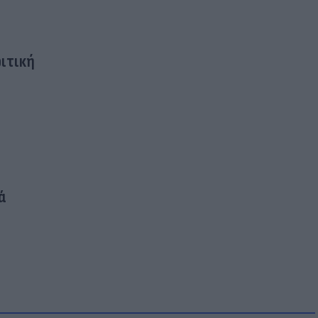
ιτική
ά