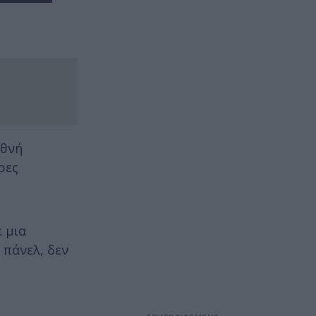
εθνή
ρες
 μια
 πάνελ, δεν