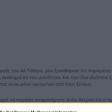
γός του Αλ.Τσίπρα, μου ξεκαθάρισε ότι παραμένει
ακαδημαϊκή του ικανότητα. Και την ίδια ιδιότητα έ
πα, είναι μόνο ορισμένοι από τους ξένους.
πορεί να περάσει απαρατήρητη. Διότι δείχνει ότι ο 
 μόνο από τον ΣΥΡΙΖΑ -που έχει ανοίξει επαφές με 