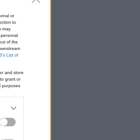
sonal or
ection to
ou may
 personal
out of the
 downstream
B’s List of
er and store
to grant or
ed purposes
α