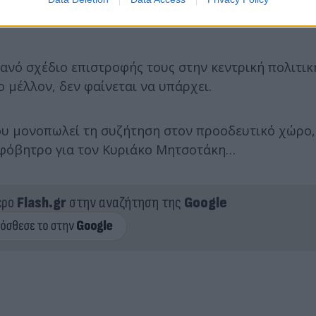
θανό σχέδιο επιστροφής τους στην κεντρική πολιτικ
ο μέλλον, δεν φαίνεται να υπάρχει.
 που μονοπωλεί τη συζήτηση στον προοδευτικό χώρο,
ν φόβητρο για τον Κυριάκο Μητσοτάκη…
ερο
Flash.gr
στην αναζήτηση της
Google