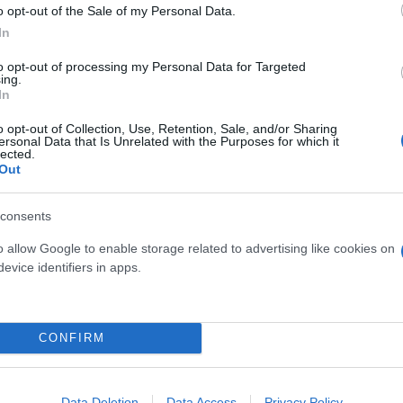
o opt-out of the Sale of my Personal Data.
τικά κόμματα της προοδευτικής αντιπολίτευσης, υπ
In
ναίνεση, «αλλά από αντιπολίτευση».
to opt-out of processing my Personal Data for Targeted
ing.
In
 είναι εάν θα υπάρξει εναλλακτικό όραμα διακυβέ
πάθεια να διατυπωθεί ένα όραμα που θα εμπνέει κα
o opt-out of Collection, Use, Retention, Sale, and/or Sharing
ersonal Data that Is Unrelated with the Purposes for which it
ι ισχυρή απάντηση απέναντι στη σημερινή κυβέρνηση
lected.
Out
αρακτηριστικά.
consents
o allow Google to enable storage related to advertising like cookies on
evice identifiers in apps.
CONFIRM
Data Deletion
Data Access
Privacy Policy