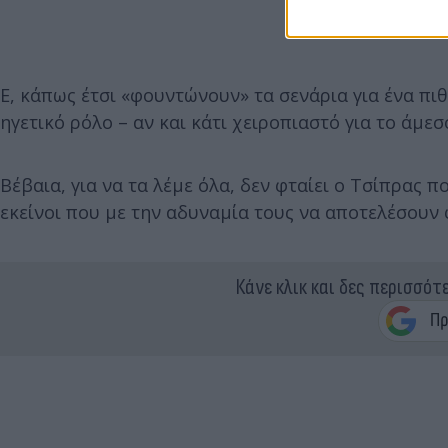
Ε, κάπως έτσι «φουντώνουν» τα σενάρια για ένα πι
ηγετικό ρόλο – αν και κάτι χειροπιαστό για το άμεσ
Βέβαια, για να τα λέμε όλα, δεν φταίει ο Τσίπρας
εκείνοι που με την αδυναμία τους να αποτελέσου
Κάνε κλικ και δες περισσότ