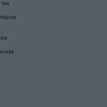
ά του
επόμενα
ρεία
σύστολα