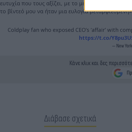
ευτυχία που τους αξίζει, με το μέλλον τους να είνα
το βίντεό μου να ήταν μια ευλογία μεταμφιεσμένη»
Coldplay fan who exposed CEO’s ‘affair’ with com
https://t.co/Y8pu3U
— New York
Κάνε κλικ και δες περισσότ
Διάβασε σχετικά