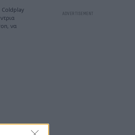
 Coldplay
ύντρια
ron, να