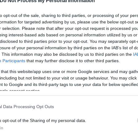
Do Not Process My Personal Information
 of HR on jumbotron looking cozy during their conc
tter.com/yuy2R5FAEc
to opt-out of the sale, sharing to third parties, or processing of your per
Pop (@BuzzingPop)
July 17, 2025
formation for targeted advertising by us, please use the below opt-out s
r selection. Please note that after your opt-out request is processed y
eing interest-based ads based on personal information utilized by us or
28χρονης που «έκαψε» το παρ
disclosed to third parties prior to your opt-out. You may separately opt-
losure of your personal information by third parties on the IAB’s list of
. This information may also be disclosed by us to third parties on the
IA
Participants
that may further disclose it to other third parties.
 that this website/app uses one or more Google services and may gath
ανέβασε το βίντεο με τη viral αντίδραση του παράν
including but not limited to your visit or usage behaviour. You may click 
ν τη θύελλα που προκαλούσε. Σχόλια τόσο για το ό
 to Google and its third-party tags to use your data for below specifi
 ότι συνδέονται και επαγγελματικά.
ogle consent section.
l Data Processing Opt Outs
Tik Tok έδωσε μία αφοπλιστική απάντηση που τις τ
 games… win stupid prizes».
o opt-out of the Sharing of my personal data.
In