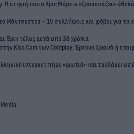
y: Η στιγμή που ο Κρις Μάρτιν «ξεσκεπάζει» άθελ
το Μάντσεστερ – 15 συλλήψεις και φόβοι για τα 
αι Έρικ τέλος μετά από 38 χρόνια
την Kiss Cam των Coldplay: Έρευνα ξεκινά η εται
ο ελληνικό ίντερνετ πήρε «φωτιά» και τρολάρει α
 Media