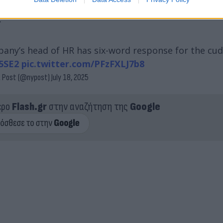
ι ακόμα μπροστά τους», δήλωσε η Springer. «Ελπίζω,
.
pany’s head of HR has six-word response for the cud
5SE2
pic.twitter.com/PFzFXLJ7b8
 Post (@nypost)
July 18, 2025
ερο
Flash.gr
στην αναζήτηση της
Google