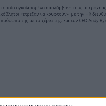
το οποίο αγκαλιασμένο απολάμβανε τους υπέροχους
νικόβλητοι «έτρεξαν να κρυφτούν», με την HR διευθ
ο πρόσωπο της με τα χέρια της, και τον CEO Andy By