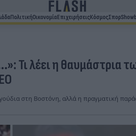
λάδα
Πολιτική
Οικονομία
Επιχειρήσεις
Κόσμος
Σπορ
Showb
..»: Τι λέει η θαυμάστρια 
CEO
αγούδια στη Βοστόνη, αλλά η πραγματική παρ