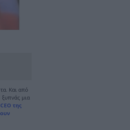
τα. Και από
 ξυπνάς μια
 CEO της
σουν