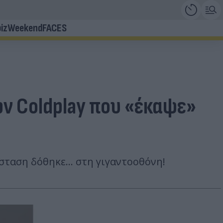
iz
Weekend
FACES
των Coldplay που «έκαψε»
άσταση δόθηκε… στη γιγαντοοθόνη!