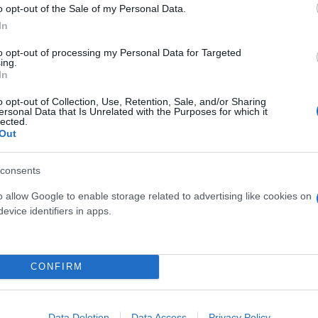
o opt-out of the Sale of my Personal Data.
In
to opt-out of processing my Personal Data for Targeted
ing.
In
o opt-out of Collection, Use, Retention, Sale, and/or Sharing
ersonal Data that Is Unrelated with the Purposes for which it
lected.
Out
consents
o allow Google to enable storage related to advertising like cookies on
κα ότι έπιασα μια ενδιαφέρουσα αντίδραση στην κάμ
evice identifiers in apps.
θαυμάστρια σε συνέντευξη στο US Sun
και πρόσθε
α τα πάνω κάτω στις ζωές αυτών των ανθρώπων, αλ
stupid games… win stupid prizes)».
CONFIRM
υτούν από αυτό και να έχουν μια δεύτερη ευκαιρία
Data Deletion
Data Access
Privacy Policy