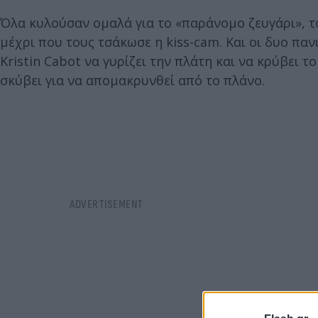
Όλα κυλούσαν ομαλά για το «παράνομο ζευγάρι», 
μέχρι που τους τσάκωσε η kiss-cam. Και οι δυο πα
Kristin Cabot να γυρίζει την πλάτη και να κρύβει τ
σκύβει για να απομακρυνθεί από το πλάνο.