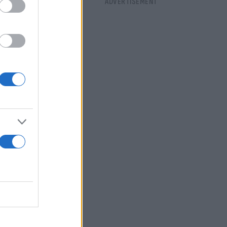
ερα του
σε: «Ένα
λά, παίζεις
 για την