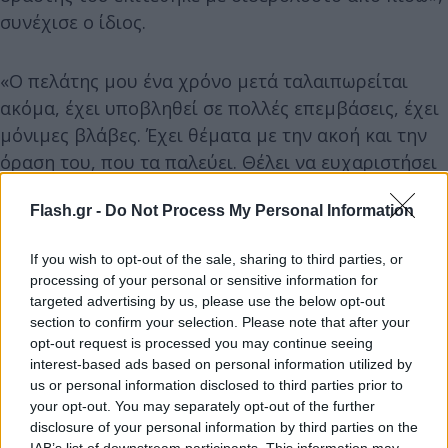
συνέχισε ο ίδιος.
«Ο πελάτης μου ένα χρόνο μετά ταλαιπωρείται
ακόμα, έχει υποβληθεί σε πολλές επεμβάσεις, έχει
μόνιμες βλάβες. Έχει θέματα με την ακοή και την
όραση του, που τα παλεύει. Θέλει να ευχαριστήσει
την τοπική κοινωνία. Το παιδί υπηρετούσε για ένα
Flash.gr -
Do Not Process My Personal Information
διάστημα στους Παξούς και ήταν μετά στην
αστυνομική διεύθυνση Κέρκυρας. Έστω και αν
If you wish to opt-out of the sale, sharing to third parties, or
βλέπουμε καθημερινά αδικήματα τέτοιας φύσης,
processing of your personal or sensitive information for
δεν σταματάμε να εκπλησσόμεθα. Ο πελάτης μου
targeted advertising by us, please use the below opt-out
είναι σε αναρρωτική από τότε, δεν ξέρουμε πότε θα
section to confirm your selection. Please note that after your
opt-out request is processed you may continue seeing
επανέλθει στην υπηρεσία του», κατέληξε ο κ.
interest-based ads based on personal information utilized by
Ταγαράκης.
us or personal information disclosed to third parties prior to
your opt-out. You may separately opt-out of the further
disclosure of your personal information by third parties on the
IAB’s list of downstream participants. This information may