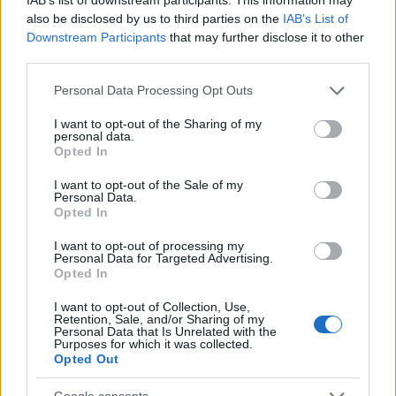
also be disclosed by us to third parties on the
IAB’s List of
Downstream Participants
that may further disclose it to other
third parties.
Please note that this website/app uses one or more Google
Personal Data Processing Opt Outs
services and may gather and store information including but
not limited to your visit or usage behaviour. You may click to
I want to opt-out of the Sharing of my
personal data.
grant or deny consent to Google and its third-party tags to
Opted In
use your data for below specified purposes in below Google
consent section.
I want to opt-out of the Sale of my
Personal Data.
Opted In
I want to opt-out of processing my
Personal Data for Targeted Advertising.
Opted In
I want to opt-out of Collection, Use,
Retention, Sale, and/or Sharing of my
Personal Data that Is Unrelated with the
Purposes for which it was collected.
Opted Out