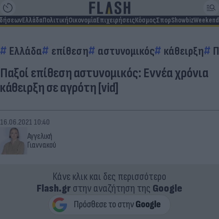
ιδήσεων
Ελλάδα
Πολιτική
Οικονομία
Επιχειρήσεις
Κόσμος
Σπορ
Showbiz
Weekend
Ελλάδα
επίθεση
αστυνομικός
κάθειρξη
Π
Παξοί επίθεση αστυνομικός: Εννέα χρόνια
κάθειρξη σε αγρότη [vid]
16.06.2021 10:40
Αγγελική
Γιαννακού
Κάνε κλικ και δες περισσότερο
Flash.gr
στην αναζήτηση της
Google