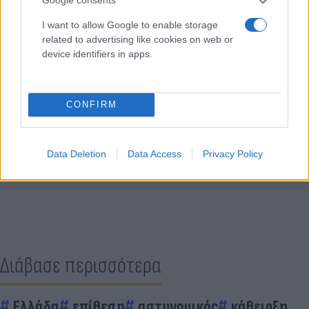
Google consents
I want to allow Google to enable storage
related to advertising like cookies on web or
device identifiers in apps.
CONFIRM
Κάνε κλικ και δες περισσότερο
Flash.gr
στην αναζήτηση της
Google
Data Deletion
Data Access
Privacy Policy
Διάβασε περισσότερα
Ελλάδα
επίθεση
αστυνομικός
κάθειρξη