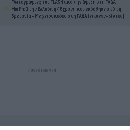
Φωτογραφίες του FLASH από την άφιξη στη ΓΑΔΑ
Marfin: Στην Ελλάδα η 46χρονη που εκδόθηκε από τη
Βρετανία - Με χειροπέδες στη ΓΑΔΑ (εικόνες-βίντεο)