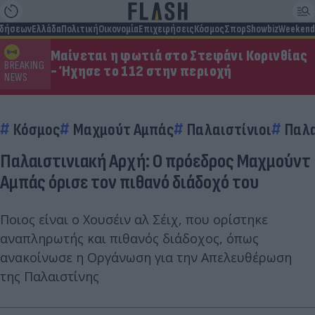
ιδήσεων
Ελλάδα
Πολιτική
Οικονομία
Επιχειρήσεις
Κόσμος
Σπορ
Showbiz
Weekend
Μαίνεται η φωτιά στο Στεφάνι Κορινθίας
BREAKING
- Ήχησε το 112 στην περιοχή
NEWS
Κόσμος
Μαχμούτ Αμπάς
Παλαιστίνιοι
Παλ
Παλαιστινιακή Αρχή: Ο πρόεδρος Μαχμούντ
Αμπάς όρισε τον πιθανό διάδοχό του
Ποιος είναι ο Χουσέιν αλ Σέιχ, που ορίστηκε
αναπληρωτής και πιθανός διάδοχος, όπως
ανακοίνωσε η Οργάνωση για την Απελευθέρωση
της Παλαιστίνης