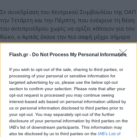
Σε συνεδρίαση του Κεντρικού Συμβουλίου της ΟΑΠ
την Τετάρτη και την Πέμπτη, που ενέκρινε τη θέση
του αντιπροέδρου χωρίς να ορίζει κάποιον για τον
θώκο, ο Αμπάς έκανε την πιο σαφή μέχρι σήμερα
έκκληση στη Χαμάς να αφοπλιστεί εντελώς και να
παραδώσει τα όπλα της --και την ευθύνη για τη
Flash.gr -
Do Not Process My Personal Information
διακυβέρνηση στη Γάζα-- στην ΠΑ.
If you wish to opt-out of the sale, sharing to third parties, or
processing of your personal or sensitive information for
Η εκτεταμένη διαφθορά, η έλλειψη προόδου προς
targeted advertising by us, please use the below opt-out
ένα ανεξάρτητο κράτος και οι αυξανόμενες
section to confirm your selection. Please note that after your
ισραηλινές έφοδοι στη Δυτική Όχθη υπονόμευσαν
opt-out request is processed you may continue seeing
τη δημοφιλία της ΠΑ μεταξύ των Παλαιστινίων.
interest-based ads based on personal information utilized by
us or personal information disclosed to third parties prior to
your opt-out. You may separately opt-out of the further
Η ΠΑ ελέγχεται από τη Φάταχ αφότου
disclosure of your personal information by third parties on the
σχηματίστηκε στις Συμφωνίες του Όσλο με το
IAB’s list of downstream participants. This information may
also be disclosed by us to third parties on the
IAB’s List of
Ισραήλ το 1993 και διεξήγαγε για τελευταία φορά