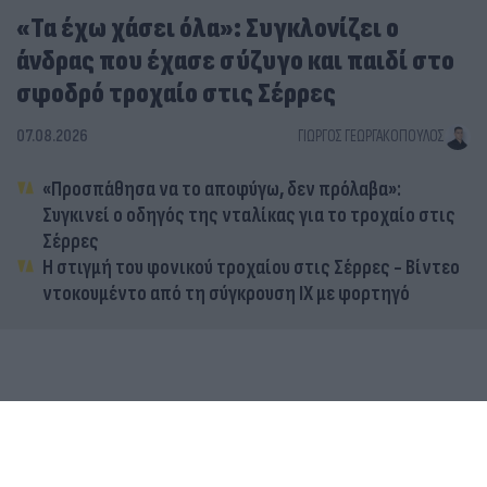
«Τα έχω χάσει όλα»: Συγκλονίζει ο
άνδρας που έχασε σύζυγο και παιδί στο
σφοδρό τροχαίο στις Σέρρες
07.08.2026
ΓΙΏΡΓΟΣ ΓΕΩΡΓΑΚΌΠΟΥΛΟΣ
«Προσπάθησα να το αποφύγω, δεν πρόλαβα»:
Συγκινεί ο οδηγός της νταλίκας για το τροχαίο στις
Σέρρες
Η στιγμή του φονικού τροχαίου στις Σέρρες - Βίντεο
ντοκουμέντο από τη σύγκρουση ΙΧ με φορτηγό