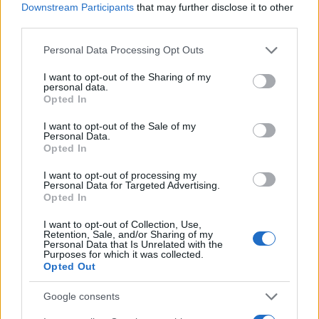
Downstream Participants
that may further disclose it to other
βουλευτικές εκλογές το 2005.
third parties.
Please note that this website/app uses one or more Google
Personal Data Processing Opt Outs
Ο Σέιχ, που φυλακίστηκε από το Ισραήλ για τις
services and may gather and store information including but
δραστηριότητές του εναντίον της κατοχής την
not limited to your visit or usage behaviour. You may click to
I want to opt-out of the Sharing of my
personal data.
περίοδο 1978-89, εργάστηκε ως ο κύριος
grant or deny consent to Google and its third-party tags to
Opted In
use your data for below specified purposes in below Google
σύνδεσμος της ΠΑ με την ισραηλινή κυβέρνηση
consent section.
I want to opt-out of the Sale of my
υπό τον Αμπάς.
Personal Data.
Opted In
Το 2022 ορίστηκε γενικός γραμματέας της
I want to opt-out of processing my
Personal Data for Targeted Advertising.
Εκτελεστικής Επιτροπής της ΟΑΠ. Είναι επίσης
Opted In
επικεφαλής του τμήματος διαπραγματεύσεων της
I want to opt-out of Collection, Use,
οργάνωσης, ένα ευαίσθητο χαρτοφυλάκιο που
Retention, Sale, and/or Sharing of my
δείχνει την εγγύτητά του με τον Αμπάς.
Personal Data that Is Unrelated with the
Purposes for which it was collected.
Opted Out
Ο τελευταίος τον διόρισε επίσης πρόσφατα
Google consents
επικεφαλής μιας επιτροπής για τις παλαιστινιακές