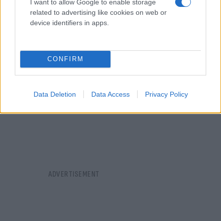
διπλωματικές αποστολές στο εξωτερικό.
I want to allow Google to enable storage
related to advertising like cookies on web or
device identifiers in apps.
CONFIRM
Data Deletion
Data Access
Privacy Policy