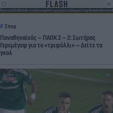
ιδήσεων
Ελλάδα
Πολιτική
Οικονομία
Επιχειρήσεις
Κόσμος
Σπορ
Showbiz
Weekend
Σπορ
Παναθηναϊκός – ΠΑΟΚ 2 – 2: Σωτήρας
Γερεμέγεφ για το «τριφύλλι» – Δείτε τα
γκολ