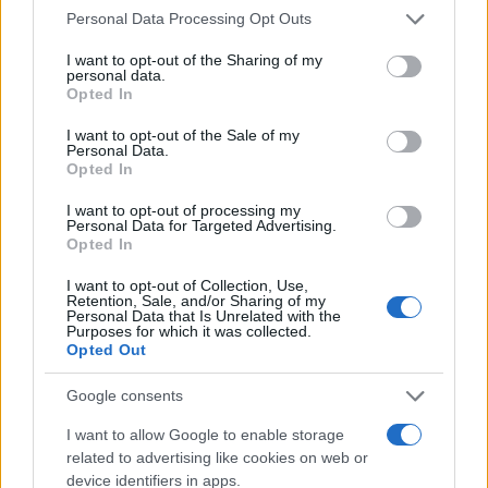
Please note that this website/app uses one or more Google
Personal Data Processing Opt Outs
services and may gather and store information including but
not limited to your visit or usage behaviour. You may click to
I want to opt-out of the Sharing of my
personal data.
grant or deny consent to Google and its third-party tags to
Opted In
use your data for below specified purposes in below Google
consent section.
I want to opt-out of the Sale of my
Personal Data.
Opted In
I want to opt-out of processing my
Personal Data for Targeted Advertising.
Opted In
I want to opt-out of Collection, Use,
Retention, Sale, and/or Sharing of my
Personal Data that Is Unrelated with the
Purposes for which it was collected.
Opted Out
Google consents
I want to allow Google to enable storage
related to advertising like cookies on web or
Το δεύτερο μέρος άρχισε με τον ΠΑΟΚ να έχει
device identifiers in apps.