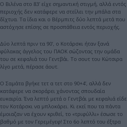
Ο Βιλένα στο 83’ είχε σημαντική στιγμή, αλλά εντός
περιοχής δεν κατάφερε να στείλει την μπάλα στα
δίχτυα. Τα ίδια και ο Βέρμπιτς δύο λεπτά μετά που
αστόχησε επίσης σε προσπάθεια εντός περιοχής.
Δύο λεπτά πριν τα 90’, ο Κοτάρσκι ήταν ξανά
φύλακας άγγελος του ΠΑΟΚ σώζοντας την ομάδα
του σε κεφαλιά του Γεντβάι. Το σουτ του Κώτσιρα
λίγο μετά, πέρασε άουτ.
Ο Σαμάτα βγήκε τετ α τετ στο 90+4’, αλλά δεν
κατάφερε να σκοράρει χάνοντας σπουδαία
ευκαιρία. Ένα λεπτό μετά ο Γεντβάι με κεφαλιά είδε
τον Κοτάρσκι να μπλοκάρει. Κι εκεί που τα πάντα
έμοιαζαν να έχουν κριθεί, το «τριφύλλι» έσωσε το
βαθμό με τον Γερεμέγεφ! Στο 6ο λεπτό του έξτρα