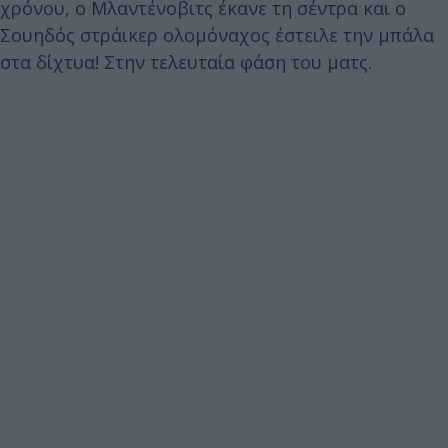
χρόνου, ο Μλαντένοβιτς έκανε τη σέντρα και ο
Σουηδός στράικερ ολομόναχος έστειλε την μπάλα
στα δίχτυα! Στην τελευταία φάση του ματς.