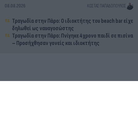
08.08.2026
ΚΏΣΤΑΣ ΠΑΠΑΔΌΠΟΥΛΟΣ
Τραγωδία στην Πάρο: Ο ιδιοκτήτης του beach bar είχε
δηλωθεί ως ναυαγοσώστης
Τραγωδία στην Πάρο: Πνίγηκε 4χρονο παιδί σε πισίνα
– Προσήχθησαν γονείς και ιδιοκτήτης