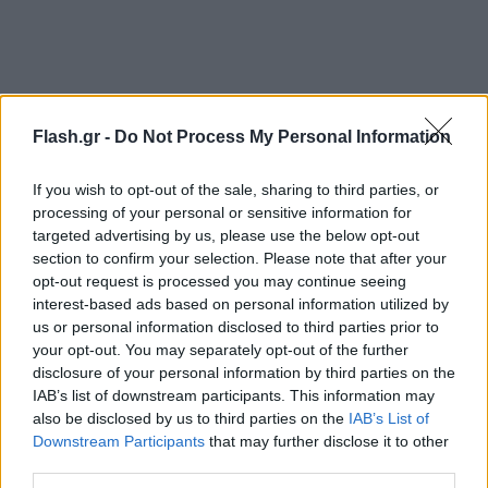
Flash.gr -
Do Not Process My Personal Information
Ο Παλάσιος στο 37’ σούταρε ξανά, με τον Κοτάρσκι
If you wish to opt-out of the sale, sharing to third parties, or
να μπλοκάρει. Τρία λεπτά μετά ο Τζούρισιτς
processing of your personal or sensitive information for
δοκίμασε να απειλήσει, με την μπάλα να κοντράρει
targeted advertising by us, please use the below opt-out
section to confirm your selection. Please note that after your
στα σώματα. Στο πρώτο λεπτό του έξτρα χρόνου, ο
opt-out request is processed you may continue seeing
Μπερνάρ έγινε ιδιαίτερα απειλητικός αλλά από τα
interest-based ads based on personal information utilized by
δεξιά αστόχησε κι έτσι το 1-1 παρέμεινε. Ένα λεπτό
us or personal information disclosed to third parties prior to
your opt-out. You may separately opt-out of the further
μετά δεν είχε αποτέλεσμα η προσπάθεια του
disclosure of your personal information by third parties on the
Ιωαννίδη κι έτσι το πρώτο μέρος ολοκληρώθηκε
IAB’s list of downstream participants. This information may
ισόπαλο με τον Παναθηναϊκό να κυριαρχεί.
also be disclosed by us to third parties on the
IAB’s List of
Downstream Participants
that may further disclose it to other
third parties.