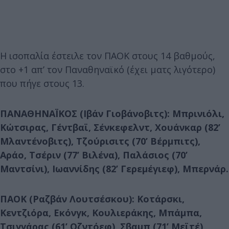
Η ισοπαλία έστειλε τον ΠΑΟΚ στους 14 βαθμούς,
στο +1 απ’ τον Παναθηναϊκό (έχει ματς λιγότερο)
που πήγε στους 13.
ΠΑΝΑΘΗΝΑΪΚΟΣ (Ιβάν Γιοβάνοβιτς): Μπρινιόλι,
Κώτσιρας, Γέντβαϊ, Σένκεφελντ, Χουάνκαρ (82’
Μλαντένοβιτς), Τζούρισιτς (70’ Βέρμπιτς),
Αράο, Τσέριν (77’ Βιλένα), Παλάσιος (70’
Μαντσίνι), Ιωαννίδης (82’ Γερεμέγιεφ), Μπερνάρ.
ΠΑΟΚ (Ραζβάν Λουτσέσκου): Κοτάρσκι,
Κεντζιόρα, Εκόνγκ, Κουλιεράκης, Μπάμπα,
Τσιγγάρας (61’ Οζντόεφ), Σβαμπ (71’ Μεϊτέ),