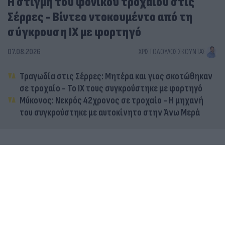
Η στιγμή του φονικού τροχαίου στις
Σέρρες - Βίντεο ντοκουμέντο από τη
σύγκρουση ΙΧ με φορτηγό
07.08.2026
ΧΡΙΣΤΌΔΟΥΛΟΣ ΣΚΟΎΝΤΑΣ
Τραγωδία στις Σέρρες: Μητέρα και γιος σκοτώθηκαν
σε τροχαίο - Το ΙΧ τους συγκρούστηκε με φορτηγό
Μύκονος: Νεκρός 42χρονος σε τροχαίο - Η μηχανή
του συγκρούστηκε με αυτοκίνητο στην Άνω Μερά