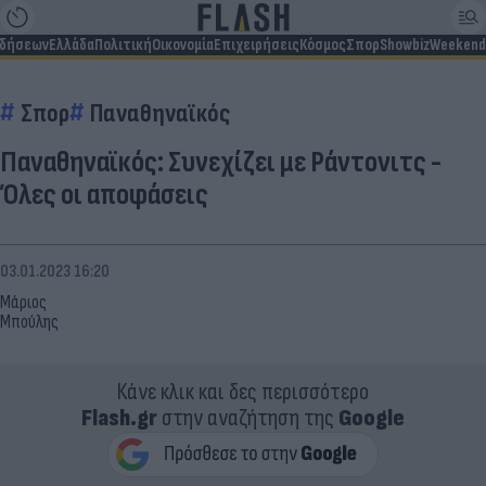
ιδήσεων
Ελλάδα
Πολιτική
Οικονομία
Επιχειρήσεις
Κόσμος
Σπορ
Showbiz
Weekend
Σπορ
Παναθηναϊκός
Παναθηναϊκός: Συνεχίζει με Ράντονιτς -
Όλες οι αποφάσεις
03.01.2023 16:20
Μάριος
Μπούλης
Κάνε κλικ και δες περισσότερο
Flash.gr
στην αναζήτηση της
Google