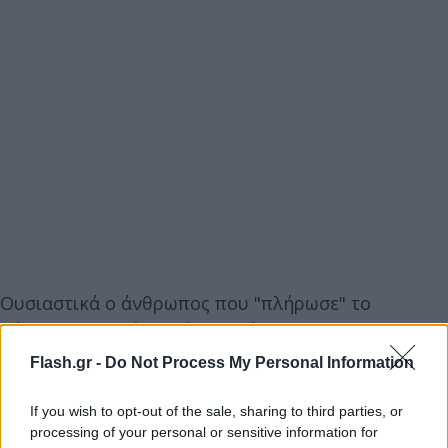
Ουσιαστικά ο άνθρωπος που "πλήρωσε" το
μάρμαρο της μέχρι τώρα εικόνας του
Παναθηναϊκού, είναι ο Αργύρης Πεδουλάκης, ο
Flash.gr -
Do Not Process My Personal Information
οποίος πλέον θα έχει ρόλο υπευθύνου των
ακαδημιών των "πρασίνων", την ώρα που ο
If you wish to opt-out of the sale, sharing to third parties, or
processing of your personal or sensitive information for
Μαυροβούνιος κόουτς παίρνει πάνω του τα