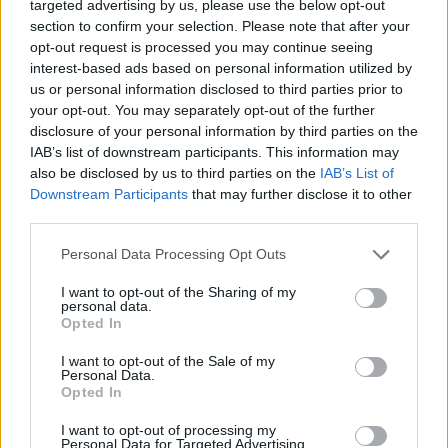
targeted advertising by us, please use the below opt-out
πράγματα ως απόλυτο αφεντικό του
section to confirm your selection. Please note that after your
Παναθηναϊκού.
opt-out request is processed you may continue seeing
interest-based ads based on personal information utilized by
us or personal information disclosed to third parties prior to
Επιρρίφθηκαν ευθύνες, δε, και στους παίκτες της
your opt-out. You may separately opt-out of the further
ομάδας, οπότε προβλέπεται να υπάρξουν άμεσες
disclosure of your personal information by third parties on the
IAB’s list of downstream participants. This information may
αλλαγές στο ρόστερ, ώστε να αλλάξει η σύνθεση
also be disclosed by us to third parties on the
IAB’s List of
και η δυναμική του Παναθηναϊκού από τώρα.
Downstream Participants
that may further disclose it to other
third parties.
Please note that this website/app uses one or more Google
Personal Data Processing Opt Outs
services and may gather and store information including but
not limited to your visit or usage behaviour. You may click to
I want to opt-out of the Sharing of my
personal data.
grant or deny consent to Google and its third-party tags to
Opted In
use your data for below specified purposes in below Google
consent section.
I want to opt-out of the Sale of my
Personal Data.
Opted In
I want to opt-out of processing my
Personal Data for Targeted Advertising.