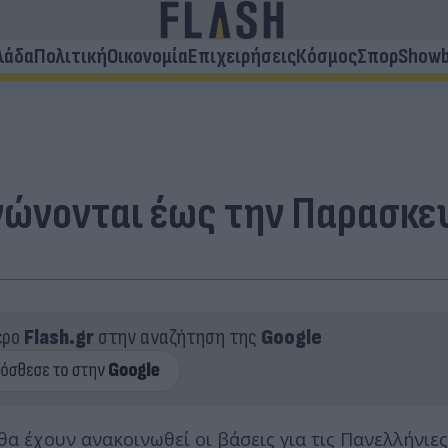
λάδα
Πολιτική
Οικονομία
Επιχειρήσεις
Κόσμος
Σπορ
Showb
νώνονται έως την Παρασκευ
ερο
Flash.gr
στην αναζήτηση της
Google
α έχουν ανακοινωθεί οι βάσεις για τις Πανελλήνιες