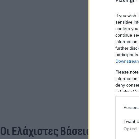
Flash.gr -
If you wish 
sensitive in
confirm you
continue se
information 
further disc
participants
Downstream 
Please note
information 
deny consent
in below Go
Persona
I want t
Οι Ελάχιστες Βάσεις Εισαγωγή
Opted 