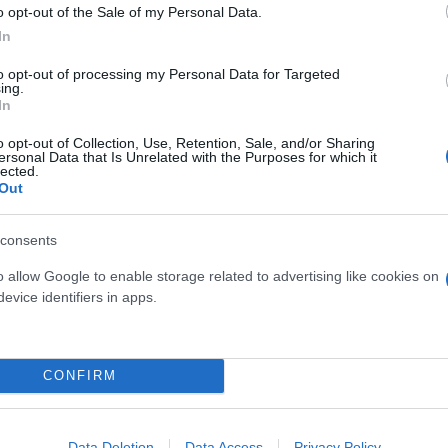
o opt-out of the Sale of my Personal Data.
In
ιδείας και Θρησκευμάτων ανακοίνωσε τους πίνακες μ
χούν σε κάθε Σχολή ή Τμήμα της Τριτοβάθμιας Εκπαί
to opt-out of processing my Personal Data for Targeted
ing.
τις Πανελλαδικές Εξετάσεις 2022 τόσο των ΓΕΛ όσο 
In
o opt-out of Collection, Use, Retention, Sale, and/or Sharing
ersonal Data that Is Unrelated with the Purposes for which it
lected.
Out
έσες επιδόσεις των υποψηφίων ανά Επιστημονικό Πε
ες οι Σχολές/Τμήματα των Πανεπιστημίων. Δηλαδή μ
consents
Εισαγωγής το 80% ή το 120% της μέσης επίδοσης τω
ης, μπορεί να έχει επιλέξει και για το/τα εμπλεκόμ
o allow Google to enable storage related to advertising like cookies on
ς Ειδικού Μαθήματος ή Ειδικών Μαθημάτων το 70% 
evice identifiers in apps.
από τις ενδιάμεσες τιμές μεταξύ αυτού του διαστή
CONFIRM
αι ο συντελεστής της κάθε Ε.Β.Ε., το Ειδικό Μάθημα 
 συγκεκριμένες Σχολές ή Τμήματα – και τέλος ο αντ
Data Deletion
Data Access
Privacy Policy