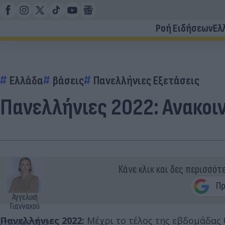
Ροή Ειδήσεων
Ελ
Ελλάδα
βάσεις
Πανελλήνιες Εξετάσεις
Πανελλήνιες 2022: Ανακοι
Κάνε κλικ και δες περισσότ
Αγγελική
Γιαννακού
Πανελλήνιες 2022:
Μέχρι το τέλος της εβδομάδας θ
27.07.2022 09:12