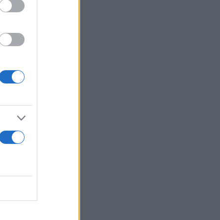
ε τις
δευσης,
και των
δίο/Τομέα σε
ια Σχολή/
ν υποψηφίων
ενο/-α
ή το 110%
ματος.
ή πρακτική
ίστοιχος