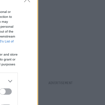
sonal or
ection to
ou may
 personal
out of the
 downstream
B’s List of
er and store
to grant or
ed purposes