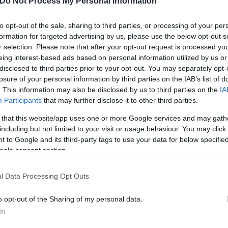
Do Not Process My Personal Information
to opt-out of the sale, sharing to third parties, or processing of your per
formation for targeted advertising by us, please use the below opt-out s
r selection. Please note that after your opt-out request is processed y
eing interest-based ads based on personal information utilized by us or
disclosed to third parties prior to your opt-out. You may separately opt-
losure of your personal information by third parties on the IAB’s list of
. This information may also be disclosed by us to third parties on the
IA
Participants
that may further disclose it to other third parties.
 that this website/app uses one or more Google services and may gath
including but not limited to your visit or usage behaviour. You may click 
 to Google and its third-party tags to use your data for below specifi
ogle consent section.
l Data Processing Opt Outs
o opt-out of the Sharing of my personal data.
ς για κάθε σχολή
In