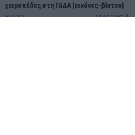
χειροπέδες στη ΓΑΔΑ (εικόνες-βίντεο)
06.08.2026
ΓΙΆΝΝΗΣ ΚΈΜΜΟΣ
Υπόθεση Marfin: Επιστρέφει στην Ελλάδα η 46χρονη -
Πότε θα οδηγηθεί στον εισαγγελέα
Πωλήτρια σε βρετανικό αεροδρόμιο η 46χρονη που
κατηγορείται για την υπόθεση της Marfin