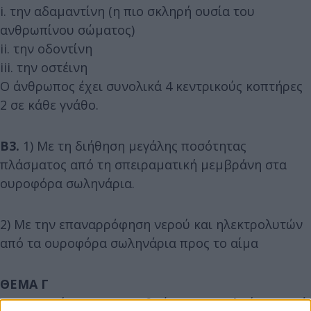
i. την αδαμαντίνη (η πιο σκληρή ουσία του
ανθρωπίνου σώματος)
ii. την οδοντίνη
iii. την οστέινη
Ο άνθρωπος έχει συνολικά 4 κεντρικούς κοπτήρες
2 σε κάθε γνάθο.
Β3.
1) Με τη διήθηση μεγάλης ποσότητας
πλάσματος από τη σπειραματική μεμβράνη στα
ουροφόρα σωληνάρια.
2) Με την επαναρρόφηση νερού και ηλεκτρολυτών
από τα ουροφόρα σωληνάρια προς το αίμα
ΘΕΜΑ Γ
Γ1. Οι πνεύμονες του ανθρώπου αποτελούνται από