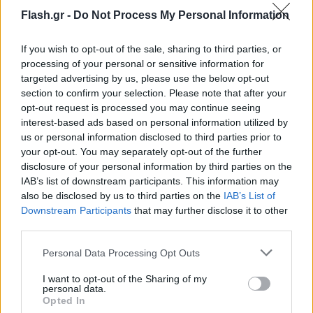
το βρογχικό δένδρο (σχηματίζεται από τον κάθε
Flash.gr -
Do Not Process My Personal Information
βρόγχο -δεξιό, αριστερό- ο οποίος διαιρείται σε
όλο και μικρότερους κλάδους). Από συνδετικό ιστό,
If you wish to opt-out of the sale, sharing to third parties, or
processing of your personal or sensitive information for
από αγγεία, από νεύρα. Αιματώνονται από τις
targeted advertising by us, please use the below opt-out
βρογχικές αρτηρίες.
section to confirm your selection. Please note that after your
opt-out request is processed you may continue seeing
interest-based ads based on personal information utilized by
Γ2.
Στο στομάχι παρουσιάζονται δύο είδη
us or personal information disclosed to third parties prior to
κυμάτων: Τα κύματα μίξης: παρουσιάζονται μόλις
your opt-out. You may separately opt-out of the further
γεμίσει το στομάχι. Σκοπός τους είναι
disclosure of your personal information by third parties on the
η ανάμειξη της τροφής με τα γαστρικά υγρά. Τα
IAB’s list of downstream participants. This information may
also be disclosed by us to third parties on the
IAB’s List of
περισταλτικά κύματα: προκαλούν την μετακίνηση
Downstream Participants
that may further disclose it to other
του γαστρικού περιεχομένου και την κένωση του
third parties.
στομάχου. Η γαστρική κένωση εξαρτάται από τη
Please note that this website/app uses one or more Google
Personal Data Processing Opt Outs
λειτουργία του πυλωρικού σφιγκτήρα. Οι υγρές
services and may gather and store information including but
τροφές εγκαταλείπουν το στομάχι γρήγορα, ενώ οι
not limited to your visit or usage behaviour. You may click to
I want to opt-out of the Sharing of my
personal data.
grant or deny consent to Google and its third-party tags to
στερεές με πιο αργό ρυθμό. Η προώθηση του
Opted In
use your data for below specified purposes in below Google