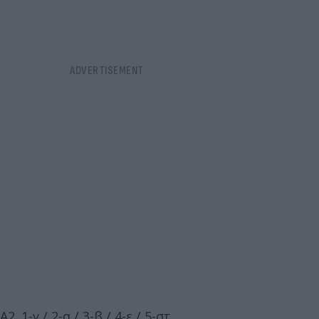
Α2. 1-γ / 2-α / 3-β / 4-ε / 5-στ