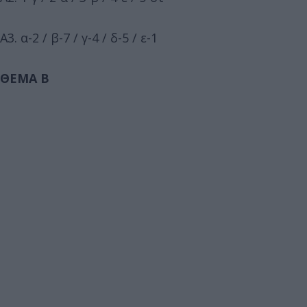
Α3. α-2 / β-7 / γ-4 / δ-5 / ε-1
ΘΕΜΑ Β