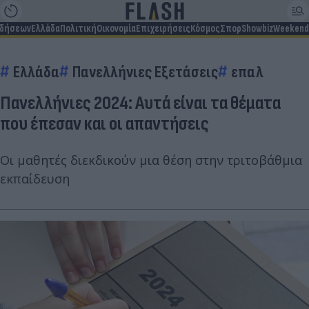
ιδήσεων
Ελλάδα
Πολιτική
Οικονομία
Επιχειρήσεις
Κόσμος
Σπορ
Showbiz
Weekend
Ελλάδα
Πανελλήνιες Εξετάσεις
επαλ
Πανελλήνιες 2024: Αυτά είναι τα θέματα
που έπεσαν και οι απαντήσεις
Οι μαθητές διεκδικούν μια θέση στην τριτοβάθμια
εκπαίδευση