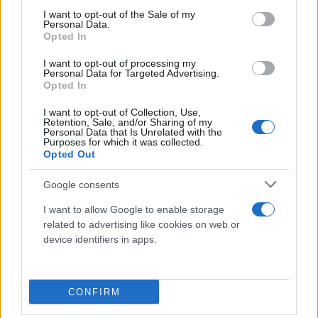
περιεχομένου προς το λεπτό έντερο με τις
consent section.
I want to opt-out of the Sale of my
περισταλτικές κινήσεις του μυϊκού χιτώνα του
Personal Data.
Opted In
τοιχώματος του.
I want to opt-out of processing my
Personal Data for Targeted Advertising.
Γ3.
Οι φλέβες των κάτω άκρων ενώνονται και
Opted In
σχηματίζουν την αριστερή και τη δεξιά έξω
I want to opt-out of Collection, Use,
λαγόνια φλέβα. Από την μικρή (ελάσσονα) πύελο οι
Retention, Sale, and/or Sharing of my
Personal Data that Is Unrelated with the
φλέβες ενώνονται και σχηματίζουν την αριστερή
Purposes for which it was collected.
Opted Out
και την δεξιά έσω λαγόνια φλέβα. Οι έσω λαγόνιες
και οι έξω λαγόνιες ενώνονται και δίνουν τις κοινές
Google consents
λαγόνιες, την αριστερή και την δεξιά, που
I want to allow Google to enable storage
σχηματίζουν την κάτω κοίλη φλέβα. Η κάτω κοίλη
related to advertising like cookies on web or
φλέβα συγκεντρώνει αίμα από τα όργανα που
device identifiers in apps.
βρίσκονται κάτω από το διάφραγμα.
CONFIRM
Εδώ εκβάλλουν: