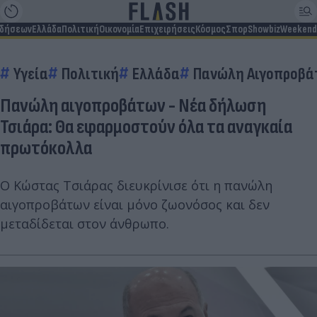
ιδήσεων
Ελλάδα
Πολιτική
Οικονομία
Επιχειρήσεις
Κόσμος
Σπορ
Showbiz
Weekend
Υγεία
Πολιτική
Ελλάδα
Πανώλη Αιγοπροβά
Πανώλη αιγοπροβάτων - Νέα δήλωση
Τσιάρα: Θα εφαρμοστούν όλα τα αναγκαία
πρωτόκολλα
Ο Κώστας Τσιάρας διευκρίνισε ότι η πανώλη
αιγοπροβάτων είναι μόνο ζωονόσος και δεν
μεταδίδεται στον άνθρωπο.