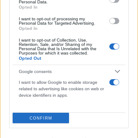
Personal Data.
Opted In
I want to opt-out of processing my
Personal Data for Targeted Advertising.
Αδιανόητη καταγγελία για τουρίστα στην Κρήτη:
Opted In
Έδειχνε ανήλικη και ρωτούσε «πόσο;»
I want to opt-out of Collection, Use,
Retention, Sale, and/or Sharing of my
07.08.2026
Personal Data that Is Unrelated with the
Purposes for which it was collected.
Opted Out
Google consents
I want to allow Google to enable storage
related to advertising like cookies on web or
device identifiers in apps.
CONFIRM