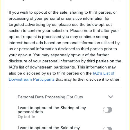
If you wish to opt-out of the sale, sharing to third parties, or
processing of your personal or sensitive information for
targeted advertising by us, please use the below opt-out
section to confirm your selection. Please note that after your
opt-out request is processed you may continue seeing
interest-based ads based on personal information utilized by
us or personal information disclosed to third parties prior to
your opt-out. You may separately opt-out of the further
disclosure of your personal information by third parties on the
IAB’s list of downstream participants. This information may
also be disclosed by us to third parties on the
IAB’s List of
Downstream Participants
that may further disclose it to other
third parties.
Please note that this website/app uses one or more Google
Personal Data Processing Opt Outs
services and may gather and store information including but
not limited to your visit or usage behaviour. You may click to
I want to opt-out of the Sharing of my
personal data.
grant or deny consent to Google and its third-party tags to
Opted In
use your data for below specified purposes in below Google
consent section.
I want to opt-out of the Sale of my