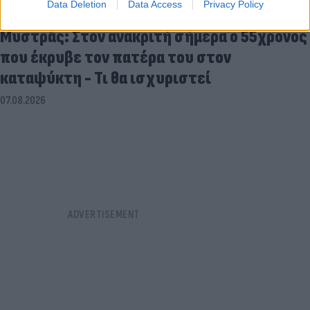
Data Deletion
Data Access
Privacy Policy
Μυστράς: Στον ανακριτή σήμερα ο 55χρονος
που έκρυβε τον πατέρα του στον
καταψύκτη - Τι θα ισχυριστεί
07.08.2026