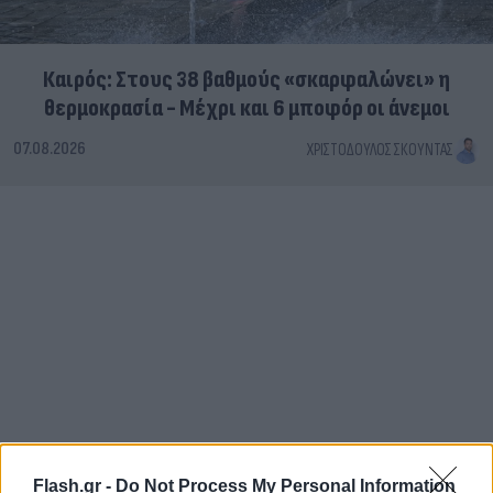
Καιρός: Στους 38 βαθμούς «σκαρφαλώνει» η
θερμοκρασία - Μέχρι και 6 μποφόρ οι άνεμοι
07.08.2026
ΧΡΙΣΤΌΔΟΥΛΟΣ ΣΚΟΎΝΤΑΣ
Flash.gr -
Do Not Process My Personal Information