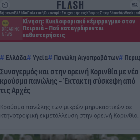
ιδήσεων
Ελλάδα
Πολιτική
Οικονομία
Επιχειρήσεις
Κόσμος
Σπορ
Showbiz
Weekend
Κίνηση: Κυκλοφοριακό «έμφραγμα» στον
Πειραιά - Πού καταγράφονται
BREAKING
καθυστερήσεις
NEWS
Ελλάδα
Υγεία
Πανώλη Αιγοπροβάτων
Περι
Συναγερμός και στην ορεινή Κορινθία με νέο
κρούσμα πανώλης - Έκτακτη σύσκεψη από
τις Αρχές
Κρούσμα πανώλης των μικρών μηρυκαστικών σε
κτηνοτροφική εκμετάλλευση στην ορεινή Κορινθία.