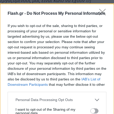
εργαζόμενούς μας είναι καλό να έχουν τη
συναίνεσή τους, να παίρνονται μαζί με αυτούς και
όχι για αυτούς".
Flash.gr -
Do Not Process My Personal Information
If you wish to opt-out of the sale, sharing to third parties, or
Τι έγινε με τους εργαζόμενους στον Βερόπουλο
processing of your personal or sensitive information for
targeted advertising by us, please use the below opt-out
"Όταν πριν από 8 χρόνια αγοράσαμε το Βερόπουλο
section to confirm your selection. Please note that after your
μετατρέψαμε όλες τις συμβάσεις του από 6ήμερο
opt-out request is processed you may continue seeing
interest-based ads based on personal information utilized by
σε 5ήμερο. Σήμερα διατηρούμε την πενθήμερη
us or personal information disclosed to third parties prior to
εργασία παντού και δίνουμε σημαντική πρόσθετη
your opt-out. You may separately opt-out of the further
αμοιβή στους εργαζόμενούς μας, των
disclosure of your personal information by third parties on the
IAB’s list of downstream participants. This information may
καταστημάτων με ιδιαίτερα έντονη τουριστική
also be disclosed by us to third parties on the
IAB’s List of
κίνηση, που στην καλοκαιρινή περίοδο χρειάζεται
Downstream Participants
that may further disclose it to other
να εργαστούν και 6η μέρα",
καταλήγει ο κ.
third parties.
Παντελιάδης.
Please note that this website/app uses one or more Google
Personal Data Processing Opt Outs
services and may gather and store information including but
not limited to your visit or usage behaviour. You may click to
I want to opt-out of the Sharing of my
personal data.