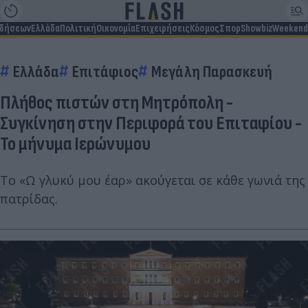
ιδήσεων
Ελλάδα
Πολιτική
Οικονομία
Επιχειρήσεις
Κόσμος
Σπορ
Showbiz
Weekend
Ελλάδα
Επιτάφιος
Μεγάλη Παρασκευή
Πλήθος πιστών στη Μητρόπολη -
Συγκίνηση στην Περιφορά του Επιταφίου -
Το μήνυμα Ιερώνυμου
Το «Ω γλυκύ μου έαρ» ακούγεται σε κάθε γωνιά της
πατρίδας.