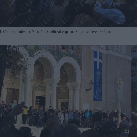
Πλήθος πιστών στη Μητρόπολη Αθηνών (φωτο: Flash.g/Γιάννης Κέμμος)