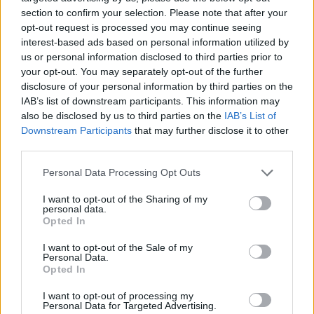
section to confirm your selection. Please note that after your
opt-out request is processed you may continue seeing
interest-based ads based on personal information utilized by
us or personal information disclosed to third parties prior to
your opt-out. You may separately opt-out of the further
disclosure of your personal information by third parties on the
IAB’s list of downstream participants. This information may
also be disclosed by us to third parties on the
IAB’s List of
Πλήθος πιστών στη Μητρόπολη Αθηνών (φωτο: Flash.g/Γιάννης Κέμμος)
Downstream Participants
that may further disclose it to other
third parties.
Please note that this website/app uses one or more Google
Personal Data Processing Opt Outs
services and may gather and store information including but
not limited to your visit or usage behaviour. You may click to
I want to opt-out of the Sharing of my
personal data.
grant or deny consent to Google and its third-party tags to
Opted In
use your data for below specified purposes in below Google
consent section.
I want to opt-out of the Sale of my
Personal Data.
Opted In
I want to opt-out of processing my
Personal Data for Targeted Advertising.