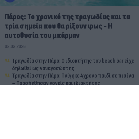
Πάρος: Το χρονικό της τραγωδίας και τα
τρία σημεία που θα ρίξουν φως - Η
αυτοθυσία του μπάρμαν
08.08.2026
Τραγωδία στην Πάρο: Ο ιδιοκτήτης του beach bar είχε
δηλωθεί ως ναυαγοσώστης
Τραγωδία στην Πάρο: Πνίγηκε 4χρονο παιδί σε πισίνα
– Προσήχθησαν γονείς και ιδιοκτήτης