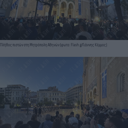
Πλήθος πιστών στη Μητρόπολη Αθηνών (φωτο: Flash.g/Γιάννης Κέμμος)