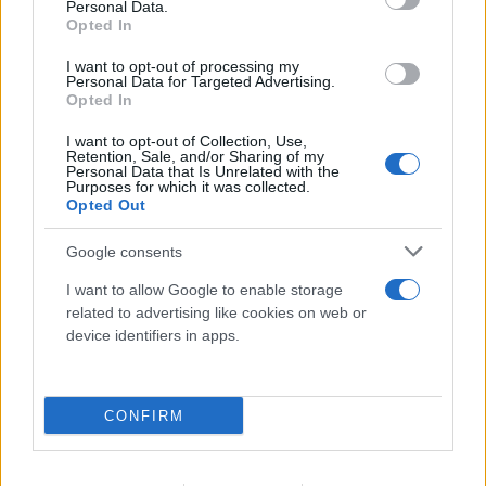
Personal Data.
Opted In
I want to opt-out of processing my
Personal Data for Targeted Advertising.
Opted In
I want to opt-out of Collection, Use,
Retention, Sale, and/or Sharing of my
Personal Data that Is Unrelated with the
Purposes for which it was collected.
Opted Out
Google consents
I want to allow Google to enable storage
related to advertising like cookies on web or
device identifiers in apps.
Σε επιφυλακή ο κρατικός μηχανισμός για
νέο κύμα ισχυρών ανέμων - Συνεδρίασε η
CONFIRM
Επιτροπή Κινδύνου
08.08.2026