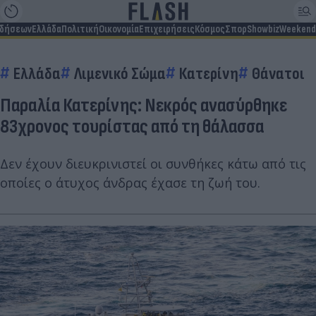
ιδήσεων
Ελλάδα
Πολιτική
Οικονομία
Επιχειρήσεις
Κόσμος
Σπορ
Showbiz
Weekend
Ελλάδα
Λιμενικό Σώμα
Κατερίνη
Θάνατοι
Παραλία Κατερίνης: Νεκρός ανασύρθηκε
83χρονος τουρίστας από τη θάλασσα
Δεν έχουν διευκρινιστεί οι συνθήκες κάτω από τις
οποίες ο άτυχος άνδρας έχασε τη ζωή του.