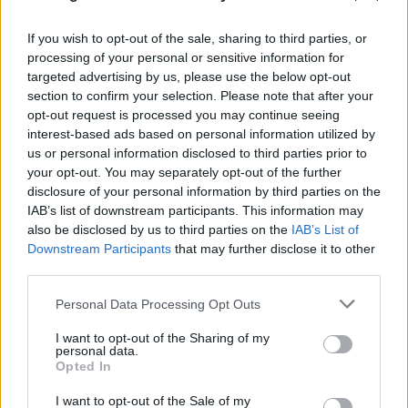
If you wish to opt-out of the sale, sharing to third parties, or
processing of your personal or sensitive information for
targeted advertising by us, please use the below opt-out
section to confirm your selection. Please note that after your
opt-out request is processed you may continue seeing
interest-based ads based on personal information utilized by
us or personal information disclosed to third parties prior to
your opt-out. You may separately opt-out of the further
Ολική έκλειψη Ηλίου στις 12 Αυγούστου: 13
disclosure of your personal information by third parties on the
εντυπωσιακά φαινόμενα που αξίζει να
IAB’s list of downstream participants. This information may
παρατηρήσετε
also be disclosed by us to third parties on the
IAB’s List of
Downstream Participants
that may further disclose it to other
06.08.2026
ΧΡΙΣΤΌΔΟΥΛΟΣ ΣΚΟΎΝΤΑΣ
third parties.
Please note that this website/app uses one or more Google
Personal Data Processing Opt Outs
services and may gather and store information including but
not limited to your visit or usage behaviour. You may click to
I want to opt-out of the Sharing of my
personal data.
grant or deny consent to Google and its third-party tags to
Opted In
use your data for below specified purposes in below Google
consent section.
I want to opt-out of the Sale of my