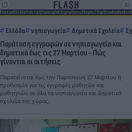
ιδήσεων
Ελλάδα
Πολιτική
Οικονομία
Επιχειρήσεις
Κόσμος
Σπορ
Showbiz
Weekend
Ελλάδα
νηπιαγωγεία
Δημοτικά Σχολεία
Σχ
Παράταση εγγραφών σε νηπιαγωγεία και
δημοτικά έως τις 27 Μαρτίου - Πώς
γίνονται οι αιτήσεις
Παρατείνεται έως την Παρασκευή 27 Μαρτίου η
προθεσμία για τις εγγραφές μαθητών και
μαθητριών σε όλα τα νηπιαγωγεία και δημοτικά
σχολεία της χώρας.