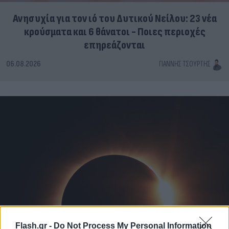
Ανησυχία για τον ιό του Δυτικού Νείλου: 23 νέα
κρούσματα και 6 θάνατοι - Ποιες περιοχές
επηρεάζονται
06.08.2026
ΓΙΆΝΝΗΣ ΤΣΟΎΡΤΗΣ
Flash.gr -
Do Not Process My Personal Information