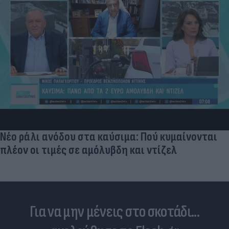
Δέκα εκατομμύρια followers δεν κάνουν λάθος-
Ντιλέτα Λεότα με μαγιό έγινε ξανά viral (photos
Για να μην μένεις στο σκοτάδι...