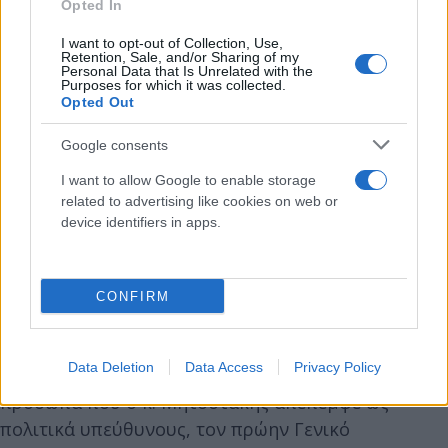
Opted In
Μητσοτάκη είναι η στείρα τοξική πολιτική
αντιπαράθεση με τελικό στόχο τη συγκάλυψη.
I want to opt-out of Collection, Use,
Retention, Sale, and/or Sharing of my
Personal Data that Is Unrelated with the
Purposes for which it was collected.
Σήμερα στη Διάσκεψη των Προέδρων έπεσε και το
Opted Out
τελευταίο φύλλο συκής. Η κυβερνητική
Google consents
πλειοψηφία, απέναντι σε όλα τα κόμματα, επέβαλε
I want to allow Google to enable storage
να προηγηθεί η προ ημερησίας συζήτηση σε
related to advertising like cookies on web or
επίπεδο αρχηγών και όχι να συγκληθεί αμέσως η
device identifiers in apps.
Επιτροπή Θεσμών και Διαφάνειας όπως ζήτησε το
ΠΑΣΟΚ-Κίνημα Αλλαγής, προκειμένου να
κατατεθούν όλα τα στοιχεία για την
CONFIRM
αντισυνταγματική παρακολούθηση από την ΕΥΠ
του Προέδρου του Κινήματος Νίκου Ανδρουλάκη
Data Deletion
Data Access
Privacy Policy
και την χρήση του Predator στην Ελλάδα από τα
πρόσωπα που ο κ. Μητσοτάκης απέπεμψε ως
πολιτικά υπεύθυνους, τον πρώην Γενικό