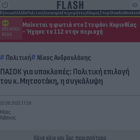
ιδήσεων
Ελλάδα
Πολιτική
Οικονομία
Επιχειρήσεις
Κόσμος
Σπορ
Showbiz
Weekend
Μαίνεται η φωτιά στο Στεφάνι Κορινθίας
BREAKING
- Ήχησε το 112 στην περιοχή
NEWS
Πολιτική
Νίκος Ανδρουλάκης
ΠΑΣΟΚ για υποκλοπές: Πολιτική επιλογή
του κ. Μητσοτάκη, η συγκάλυψη
22.08.2022 17:29
Ηλίας
Λιβάνιος
Κάνε κλικ και δες περισσότερο