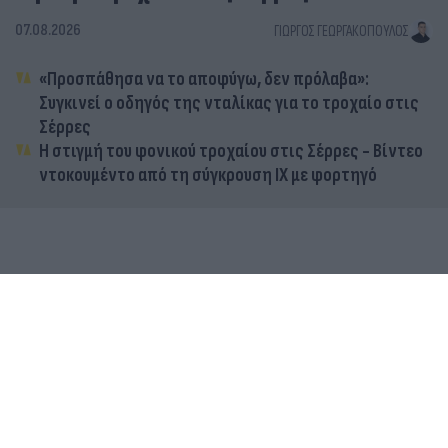
07.08.2026
ΓΙΏΡΓΟΣ ΓΕΩΡΓΑΚΌΠΟΥΛΟΣ
«Προσπάθησα να το αποφύγω, δεν πρόλαβα»:
Συγκινεί ο οδηγός της νταλίκας για το τροχαίο στις
Σέρρες
Η στιγμή του φονικού τροχαίου στις Σέρρες - Βίντεο
ντοκουμέντο από τη σύγκρουση ΙΧ με φορτηγό