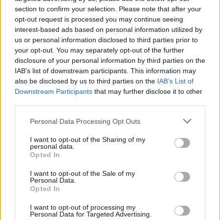
section to confirm your selection. Please note that after your
opt-out request is processed you may continue seeing
interest-based ads based on personal information utilized by
us or personal information disclosed to third parties prior to
your opt-out. You may separately opt-out of the further
disclosure of your personal information by third parties on the
IAB’s list of downstream participants. This information may
also be disclosed by us to third parties on the
IAB’s List of
Downstream Participants
that may further disclose it to other
third parties.
Please note that this website/app uses one or more Google
Personal Data Processing Opt Outs
services and may gather and store information including but
not limited to your visit or usage behaviour. You may click to
I want to opt-out of the Sharing of my
personal data.
grant or deny consent to Google and its third-party tags to
Opted In
use your data for below specified purposes in below Google
consent section.
I want to opt-out of the Sale of my
Personal Data.
Η ανακοίνωση του ΠΑΣΟΚ - Κινήματος Αλλαγής:
Opted In
I want to opt-out of processing my
"Είναι φανερό ότι επιλογή του Κυριάκου
Personal Data for Targeted Advertising.