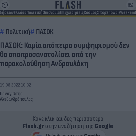
ιδήσεων
Ελλάδα
Πολιτική
Οικονομία
Επιχειρήσεις
Κόσμος
Σπορ
Showbiz
Weekend
Πολιτική
ΠΑΣΟΚ
ΠΑΣΟΚ: Καμία απόπειρα συμψηφισμού δεν
θα αποπροσανατολίσει από την
παρακολούθηση Ανδρουλάκη
19.08.2022 10:02
Παναγιώτης
Αλεξανδρόπουλος
Κάνε κλικ και δες περισσότερο
Flash.gr
στην αναζήτηση της
Google