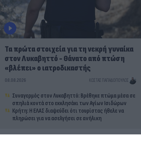
Τα πρώτα στοιχεία για τη νεκρή γυναίκα
στον Λυκαβηττό - Θάνατο από πτώση
«βλέπει» ο ιατροδικαστής
08.08.2026
ΚΏΣΤΑΣ ΠΑΠΑΔΌΠΟΥΛΟΣ
Συναγερμός στον Λυκαβηττό: Βρέθηκε πτώμα μέσα σε
σπηλιά κοντά στο εκκλησάκι των Αγίων Ισιδώρων
Κρήτη: Η ΕΛΑΣ διαψεύδει ότι τουρίστας ήθελε να
πληρώσει για να ασελγήσει σε ανήλικη