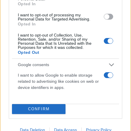
Opted In
I want to opt-out of processing my
Personal Data for Targeted Advertising.
Opted In
I want to opt-out of Collection, Use,
Retention, Sale, and/or Sharing of my
Personal Data that Is Unrelated with the
Purposes for which it was collected.
Opted Out
«Εάν υπάρχουν εξίσου χειροπιαστές ενδείξεις από
Google consents
τη ΝΔ φέρ’ ειπείν για αντίστοιχα αδικήματα στην
I want to allow Google to enable storage
περίοδο ΣΥΡΙΖΑ-ΑΝΕΛ ή για αντίστοιχα αδικήματα
related to advertising like cookies on web or
device identifiers in apps.
στην περίπτωση της διακυβέρνησης Αντώνη
Σαμαρά, τότε που η ΕΥΠ ήταν υπό την πολιτική
ευθύνη του κ. Δένδια και του κ. Κικίλια, να τις φέρει
CONFIRM
στη Βουλή. Καμία όμως συσκότιση ή απόπειρα
συμψηφισμού δεν μπορεί να αποπροσανατολίσει
τη συζήτηση από το πραγματικό ζήτημα που είναι
Data Deletion
Data Access
Privacy Policy