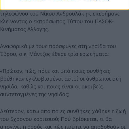
η παρακολούθηση και η απόπειρα παγίδευσης του
τηλεφώνου του Νίκου Ανδρουλάκη», επεσήμανε
κλείνοντας ο εκπρόσωπος Τύπου του ΠΑΣΟΚ-
Κινήματος Αλλαγής.
Αναφορικά με τους πρόσφυγες στη νησίδα του
Έβρου, ο κ. Μάντζος έθεσε τρία ερωτήματα:
«Πρώτον, πώς, πότε και υπό ποιες συνθήκες
βρέθηκαν εγκλωβισμένοι αυτοί οι άνθρωποι στη
νησίδα, καθώς και ποιες είναι οι ακριβείς
συντεταγμένες της νησίδας;
Δεύτερον, κάτω από ποιες συνθήκες χάθηκε η ζωή
του 5χρονου κοριτσιού; Πού βρίσκεται, τι θα
απογίνει η σορός και πώς πρέπει να αποδοθούν οι