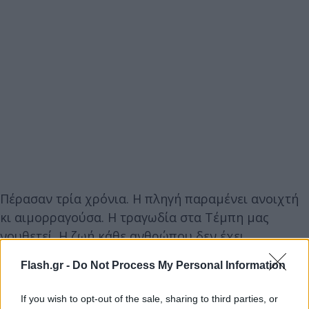
Πέρασαν τρία χρόνια. Η πληγή παραμένει ανοιχτή
κι αιμορραγούσα. Η τραγωδία στα Τέμπη μας
νουθετεί. Η ζωή κάθε ανθρώπου δεν έχει
ανταλλακτική αξία. Ο πόνος δεν έχει τέλος.
Flash.gr -
Do Not Process My Personal Information
Τρία ολόκληρα χρόνια ο Γεράσιμος, σε άνιση μάχη,
If you wish to opt-out of the sale, sharing to third parties, or