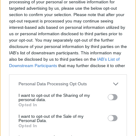
αγωνίζεται για τη ζωή του.
processing of your personal or sensitive information for
targeted advertising by us, please use the below opt-out
section to confirm your selection. Please note that after your
Τρία ολόκληρα μαρτυρικά χρόνια εξελίσσεται, ένα
opt-out request is processed you may continue seeing
ατελείωτο ταξίδι σε νοσοκομεία Ελλάδας, Ευρώπης
interest-based ads based on personal information utilized by
us or personal information disclosed to third parties prior to
και Αμερικής…με μόνη συνοδεία την ελπίδα για ένα
your opt-out. You may separately opt-out of the further
ακόμα θαύμα της Παναγίας .
disclosure of your personal information by third parties on the
IAB’s list of downstream participants. This information may
also be disclosed by us to third parties on the
IAB’s List of
Downstream Participants
that may further disclose it to other
third parties.
Please note that this website/app uses one or more Google
Personal Data Processing Opt Outs
services and may gather and store information including but
not limited to your visit or usage behaviour. You may click to
I want to opt-out of the Sharing of my
personal data.
grant or deny consent to Google and its third-party tags to
Opted In
use your data for below specified purposes in below Google
consent section.
I want to opt-out of the Sale of my
Personal Data.
Opted In