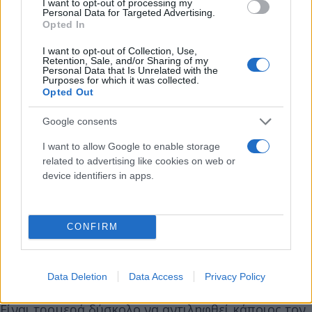
I want to opt-out of processing my
Personal Data for Targeted Advertising.
Opted In
I want to opt-out of Collection, Use,
Retention, Sale, and/or Sharing of my
Personal Data that Is Unrelated with the
Purposes for which it was collected.
Opted Out
Google consents
I want to allow Google to enable storage
related to advertising like cookies on web or
device identifiers in apps.
CONFIRM
Ένας Λεβέντης που σε κάθε στιγμή της ζωής του
Data Deletion
Data Access
Privacy Policy
αγωνιζόταν και αυτό συνεχίζει να κάνει και τώρα .
Είναι τρομερά δύσκολο να αντιληφθεί κάποιος τον