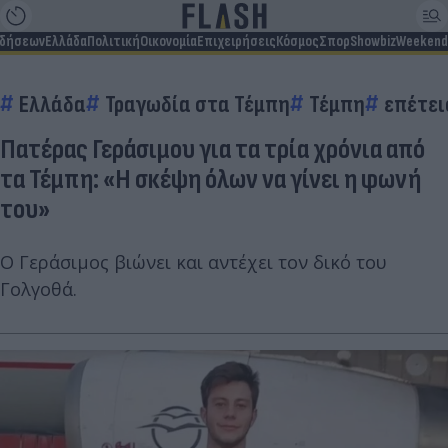
ιδήσεων
Ελλάδα
Πολιτική
Οικονομία
Επιχειρήσεις
Κόσμος
Σπορ
Showbiz
Weekend
Ελλάδα
Τραγωδία στα Τέμπη
Τέμπη
επέτει
Πατέρας Γεράσιμου για τα τρία χρόνια από
τα Τέμπη: «Η σκέψη όλων να γίνει η φωνή
του»
Ο Γεράσιμος βιώνει και αντέχει τον δικό του
Γολγοθά.