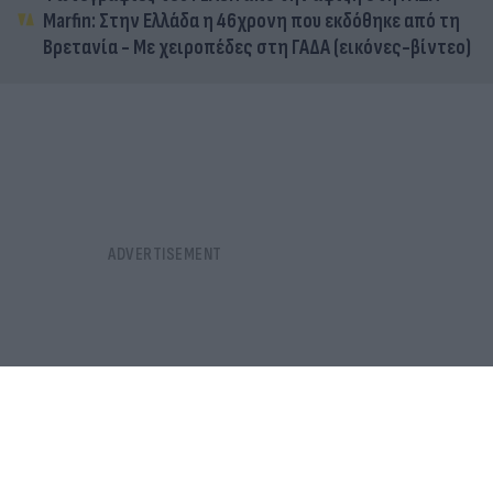
Marfin: Στην Ελλάδα η 46χρονη που εκδόθηκε από τη
Βρετανία - Με χειροπέδες στη ΓΑΔΑ (εικόνες-βίντεο)