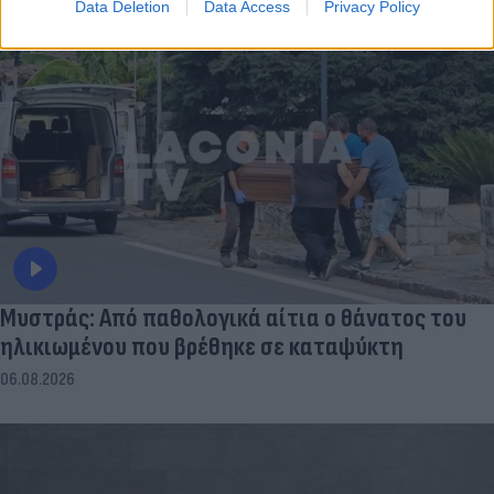
Data Deletion
Data Access
Privacy Policy
Μυστράς: Από παθολογικά αίτια ο θάνατος του
ηλικιωμένου που βρέθηκε σε καταψύκτη
06.08.2026