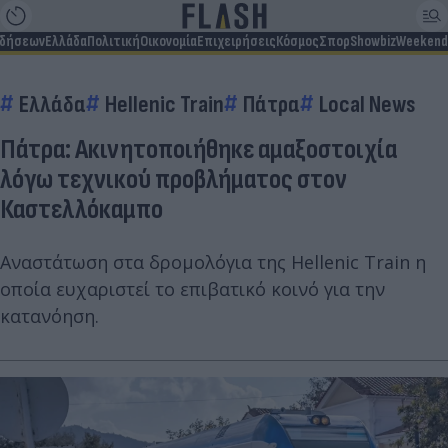
ιδήσεων
Ελλάδα
Πολιτική
Οικονομία
Επιχειρήσεις
Κόσμος
Σπορ
Showbiz
Weekend
Ελλάδα
Hellenic Train
Πάτρα
Local News
Πάτρα: Ακινητοποιήθηκε αμαξοστοιχία
λόγω τεχνικού προβλήματος στον
Καστελλόκαμπο
Αναστάτωση στα δρομολόγια της Hellenic Train η
οποία ευχαριστεί το επιβατικό κοινό για την
κατανόηση.