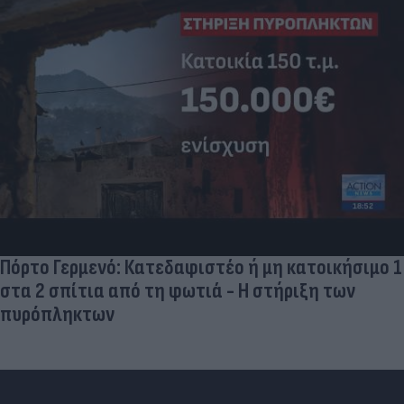
«Στην pole position για Κωνσταντέλια η
Ντόρτμουντ»