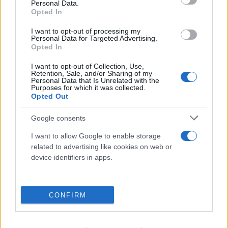
Personal Data.
Opted In
Η χαμηλή στάθμη του Δούναβη στη
I want to opt-out of processing my
Personal Data for Targeted Advertising.
Βουλγαρία αποκάλυψε τη γέφυρα του
Opted In
Μεγάλου Κωνσταντίνου
I want to opt-out of Collection, Use,
Retention, Sale, and/or Sharing of my
06.08.2026
Personal Data that Is Unrelated with the
Purposes for which it was collected.
Opted Out
Google consents
I want to allow Google to enable storage
related to advertising like cookies on web or
device identifiers in apps.
CONFIRM