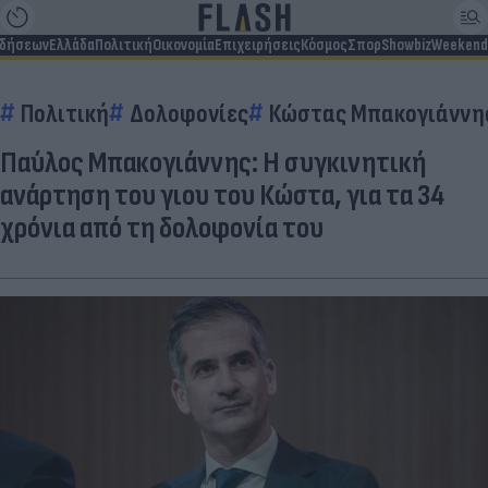
ιδήσεων
Ελλάδα
Πολιτική
Οικονομία
Επιχειρήσεις
Κόσμος
Σπορ
Showbiz
Weekend
Πολιτική
Δολοφονίες
Κώστας Μπακογιάννη
Παύλος Μπακογιάννης: Η συγκινητική
ανάρτηση του γιου του Κώστα, για τα 34
χρόνια από τη δολοφονία του