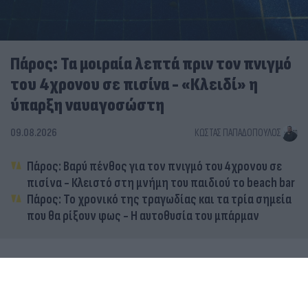
Πάρος: Τα μοιραία λεπτά πριν τον πνιγμό
του 4χρονου σε πισίνα - «Κλειδί» η
ύπαρξη ναυαγοσώστη
09.08.2026
ΚΏΣΤΑΣ ΠΑΠΑΔΌΠΟΥΛΟΣ
Πάρος: Βαρύ πένθος για τον πνιγμό του 4χρονου σε
πισίνα - Κλειστό στη μνήμη του παιδιού το beach bar
Πάρος: Το χρονικό της τραγωδίας και τα τρία σημεία
που θα ρίξουν φως - Η αυτοθυσία του μπάρμαν