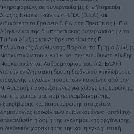
πληροφοριών, σε συνεργασία με την Υπηρεσία
Δίωξης Ναρκωτικών των Η.Π.Α. (D.E.A.) και
ειδικότερα το Γραφείο D.E.A. της Πρεσβείας Η.Π.Α.
Αθηνών και της διυπηρεσιακής συνεργασίας με το
Τμήμα Δίωξης και Λαθρεμπορίου της Γ΄
Τελωνειακής Διεύθυνσης Πειραιά, το Τμήμα Δίωξης
Ναρκωτικών του Σ.Δ.Ο.Ε. και την Διεύθυνση Δίωξης
Ναρκωτικών και Λαθρεμπορίου του Λ.Σ.-ΕΛ.ΑΚΤ.,
για την εγκληματική δράση διεθνικού κυκλώματος,
εισαγωγής μεγάλων ποσοτήτων κοκαΐνης από την
Ν. Αμερική, προοριζόμενες για χώρες της Ευρώπης
και της χώρας μας συμπεριλαμβανομένης,
εξακρίβωσης και διασταύρωσης στοιχείων,
δημιουργίας προφίλ των εμπλεκομένων (profiling)
απεκαλύφθη η δομή της εγκληματικής οργάνωσης,
ο διεθνικός χαρακτήρας της και η εγκληματική