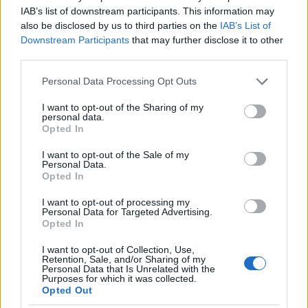
IAB’s list of downstream participants. This information may
also be disclosed by us to third parties on the
IAB’s List of
Downstream Participants
that may further disclose it to other
third parties.
Please note that this website/app uses one or more Google
Personal Data Processing Opt Outs
services and may gather and store information including but
not limited to your visit or usage behaviour. You may click to
I want to opt-out of the Sharing of my
personal data.
grant or deny consent to Google and its third-party tags to
Opted In
use your data for below specified purposes in below Google
consent section.
I want to opt-out of the Sale of my
Το προφίλ των 3 συλληφθέντων
Personal Data.
Opted In
Σύμφωνα με πληροφορίες επικεφαλής του
I want to opt-out of processing my
κυκλώματος είναι ένας 41χρονος παλιός
Personal Data for Targeted Advertising.
Opted In
ποδοσφαιριστής σε Προοδευτική κ Ολυμπιακό
Βόλου.
I want to opt-out of Collection, Use,
Retention, Sale, and/or Sharing of my
Personal Data that Is Unrelated with the
Purposes for which it was collected.
Opted Out