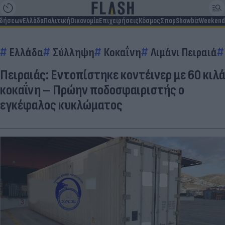
ιδήσεων
Ελλάδα
Πολιτική
Οικονομία
Επιχειρήσεις
Κόσμος
Σπορ
Showbiz
Weekend
Ελλάδα
Σύλληψη
Κοκαΐνη
Λιμάνι Πειραιά
Πειραιάς: Εντοπίστηκε κοντέινερ με 60 κιλά
κοκαΐνη – Πρώην ποδοσφαιριστής ο
εγκέφαλος κυκλώματος