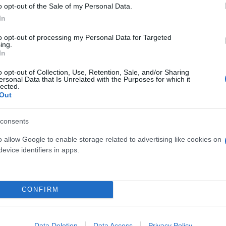
o opt-out of the Sale of my Personal Data.
όμενος την πράξη του.
In
to opt-out of processing my Personal Data for Targeted
ing.
In
o opt-out of Collection, Use, Retention, Sale, and/or Sharing
ersonal Data that Is Unrelated with the Purposes for which it
lected.
Out
consents
o allow Google to enable storage related to advertising like cookies on
evice identifiers in apps.
ι συνέλαβαν τον δράστη στο σπίτι του.
CONFIRM
ομείο Πειραιά, όπου και κατέληξε, υποκύπτοντας 
Data Deletion
Data Access
Privacy Policy