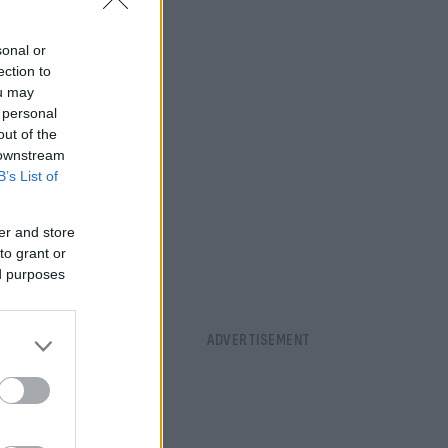
sonal or
ection to
ou may
 personal
out of the
 downstream
B’s List of
er and store
to grant or
τα
ed purposes
ατέβηκε με
 στο