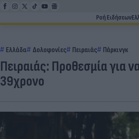
Ροή Ειδήσεων
Ελ
Ελλάδα
Δολοφονίες
Πειραιάς
Πάρκινγκ
Πειραιάς: Προθεσμία για ν
39χρονο