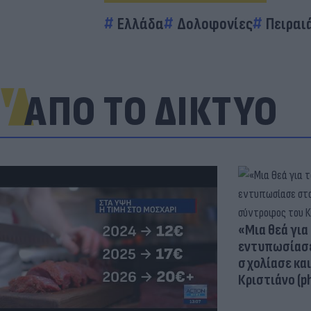
Ελλάδα
Δολοφονίες
Πειραι
ΑΠΟ ΤΟ ΔΙΚΤΥΟ
«Μια θεά για 
εντυπωσίασε
σχολίασε κα
Κριστιάνο (p