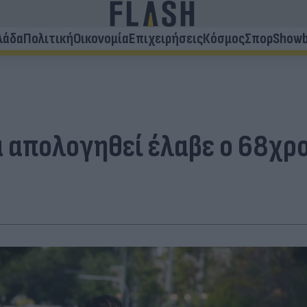
λάδα
Πολιτική
Οικονομία
Επιχειρήσεις
Κόσμος
Σπορ
Showb
α απολογηθεί έλαβε ο 68χρ