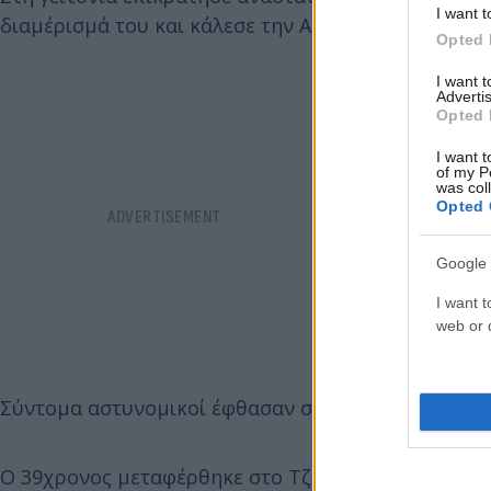
I want t
διαμέρισμά του και κάλεσε την Αστυνομία παραδεχ
Opted 
I want 
Advertis
Opted 
I want t
of my P
was col
Opted 
Google 
I want t
web or d
Σύντομα αστυνομικοί έφθασαν στο σημείο, όπου κα
Ο 39χρονος μεταφέρθηκε στο Τζάνειο Γενικό Νοσοκ