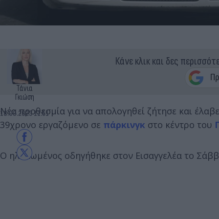
Κάνε κλικ και δες περισσότ
Τάνια
Γκιώση
Νέα προθεσμία για να απολογηθεί ζήτησε και έλαβ
18.09.2023 11:51
39χρονο εργαζόμενο σε
πάρκινγκ
στο κέντρο του
O ηλικιωμένος οδηγήθηκε στον Εισαγγελέα το Σάββα