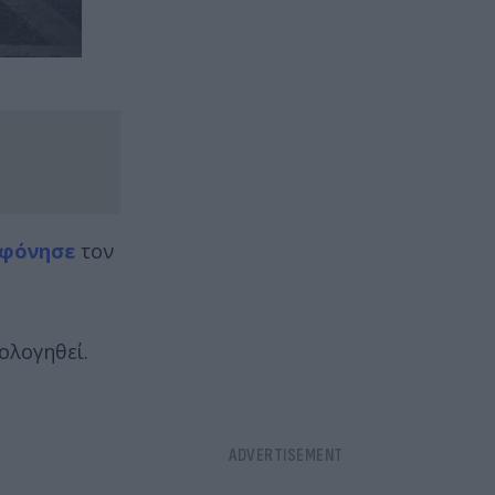
φόνησε
τον
ολογηθεί.