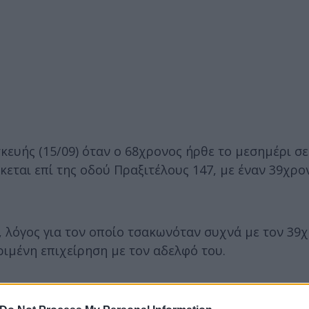
ευής (15/09) όταν ο 68χρονος ήρθε το μεσημέρι σε
εται επί της οδού Πραξιτέλους 147, με έναν 39χρο
κ, λόγος για τον οποίο τσακωνόταν συχνά με τον 39
ριμένη επιχείρηση με τον αδελφό του.