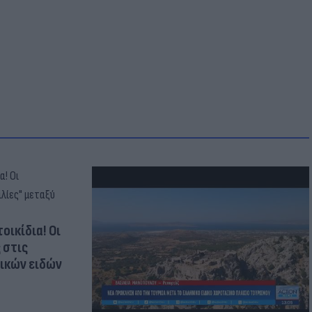
οικίδια! Οι
 στις
τικών ειδών