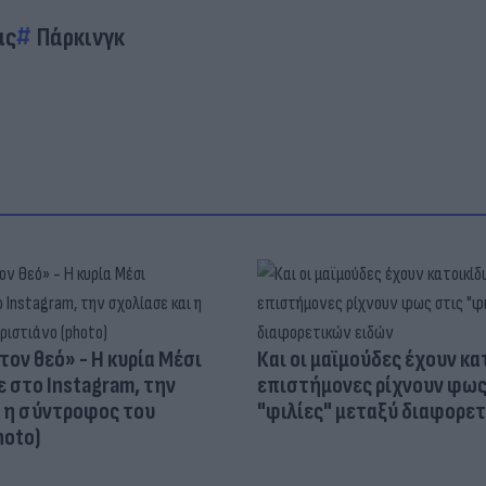
άς
Πάρκινγκ
τον θεό» - Η κυρία Μέσι
Και οι μαϊμούδες έχουν κατ
 στο Instagram, την
επιστήμονες ρίχνουν φως
ι η σύντροφος του
"φιλίες" μεταξύ διαφορε
hoto)