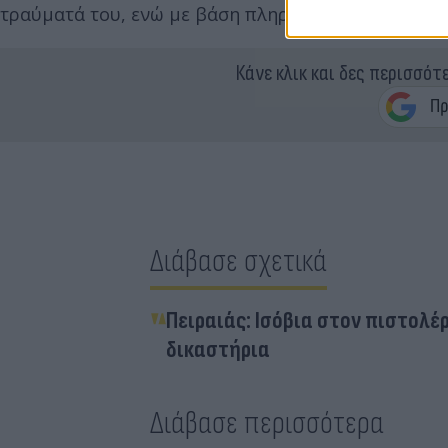
τραύματά του, ενώ με βάση πληροφορίες ήταν πατέ
Κάνε κλικ και δες περισσότ
Διάβασε σχετικά
Πειραιάς: Ισόβια στον πιστολ
δικαστήρια
Διάβασε περισσότερα