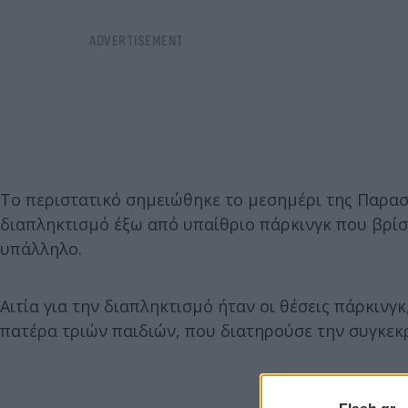
Το περιστατικό σημειώθηκε το μεσημέρι της Παρασκ
διαπληκτισμό έξω από υπαίθριο πάρκινγκ που βρίσκ
υπάλληλο.
Αιτία για την διαπληκτισμό ήταν οι θέσεις πάρκινγ
πατέρα τριών παιδιών, που διατηρούσε την συγκεκ