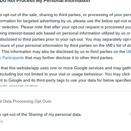
Do Not Process My Personal Information
to opt-out of the sale, sharing to third parties, or processing of your per
formation for targeted advertising by us, please use the below opt-out s
r selection. Please note that after your opt-out request is processed y
eing interest-based ads based on personal information utilized by us or
disclosed to third parties prior to your opt-out. You may separately opt-
losure of your personal information by third parties on the IAB’s list of
. This information may also be disclosed by us to third parties on the
IA
Participants
that may further disclose it to other third parties.
 that this website/app uses one or more Google services and may gath
including but not limited to your visit or usage behaviour. You may click 
ώρο στάθμευσης στον Πειραιά για το πάρκινγκ και 
 to Google and its third-party tags to use your data for below specifi
ιο μέχρι να τα σταθμεύσουν.
ogle consent section.
l Data Processing Opt Outs
αμέρισμα του, στην διπλανή πολυκατοικία και να κ
 άντρα.
o opt-out of the Sharing of my personal data.
In
στικούς να τρέχουν να καλυφθούν. Ο ίδιος ανέβηκε