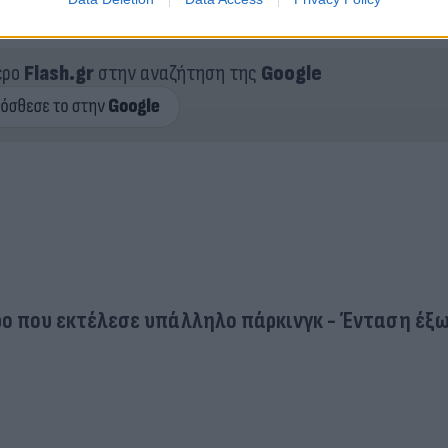
ρας τριών παιδιών.
ερο
Flash.gr
στην αναζήτηση της
Google
έρο που εκτέλεσε υπάλληλο πάρκινγκ - Ένταση έξ