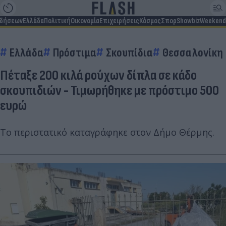
ιδήσεων
Ελλάδα
Πολιτική
Οικονομία
Επιχειρήσεις
Κόσμος
Σπορ
Showbiz
Weekend
Ελλάδα
Πρόστιμα
Σκουπίδια
Θεσσαλονίκη
Πέταξε 200 κιλά ρούχων δίπλα σε κάδο
σκουπιδιών - Τιμωρήθηκε με πρόστιμο 500
ευρώ
Το περιστατικό καταγράφηκε στον Δήμο Θέρμης.