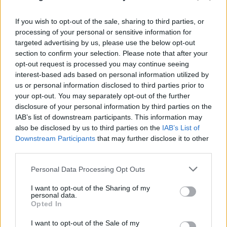
If you wish to opt-out of the sale, sharing to third parties, or
processing of your personal or sensitive information for
targeted advertising by us, please use the below opt-out
section to confirm your selection. Please note that after your
opt-out request is processed you may continue seeing
interest-based ads based on personal information utilized by
us or personal information disclosed to third parties prior to
ΑΠΟΚΛΕΙΣΤΙΚΟ
your opt-out. You may separately opt-out of the further
disclosure of your personal information by third parties on the
Μυστράς: Οικονομολόγος και δεινός
IAB’s list of downstream participants. This information may
σκοπευτής ο ξενοδόχος που είχε σε
also be disclosed by us to third parties on the
IAB’s List of
καταψύκτη τη σορό του πατέρα του
Downstream Participants
that may further disclose it to other
third parties.
07.08.2026
Please note that this website/app uses one or more Google
Personal Data Processing Opt Outs
services and may gather and store information including but
not limited to your visit or usage behaviour. You may click to
I want to opt-out of the Sharing of my
personal data.
grant or deny consent to Google and its third-party tags to
Opted In
use your data for below specified purposes in below Google
consent section.
I want to opt-out of the Sale of my