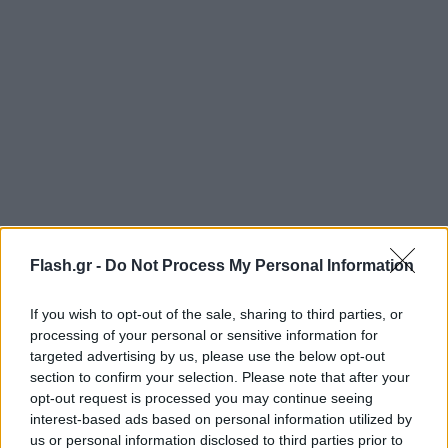
Flash.gr -
Do Not Process My Personal Information
Εργάστηκε επίσης σε εφημερίδες της Καβάλας
If you wish to opt-out of the sale, sharing to third parties, or
όπως η «Εβδόμη», το «Χρονόμετρο», καθώς και στο
processing of your personal or sensitive information for
Γραφείο Τύπου του Δήμου Παγγαίου. Διατηρούσε
targeted advertising by us, please use the below opt-out
section to confirm your selection. Please note that after your
το αθλητικό site Kavalasports από το 2013.
opt-out request is processed you may continue seeing
interest-based ads based on personal information utilized by
us or personal information disclosed to third parties prior to