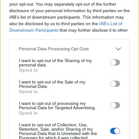
your opt-out. You may separately opt-out of the further
disclosure of your personal information by third parties on the
IAB’s list of downstream participants. This information may
also be disclosed by us to third parties on the
IAB’s List of
Downstream Participants
that may further disclose it to other
third parties.
Please note that this website/app uses one or more Google
Personal Data Processing Opt Outs
services and may gather and store information including but
not limited to your visit or usage behaviour. You may click to
I want to opt-out of the Sharing of my
personal data.
grant or deny consent to Google and its third-party tags to
Opted In
use your data for below specified purposes in below Google
consent section.
I want to opt-out of the Sale of my
Personal Data.
Opted In
I want to opt-out of processing my
Personal Data for Targeted Advertising.
Opted In
I want to opt-out of Collection, Use,
Retention, Sale, and/or Sharing of my
Personal Data that Is Unrelated with the
Purposes for which it was collected.