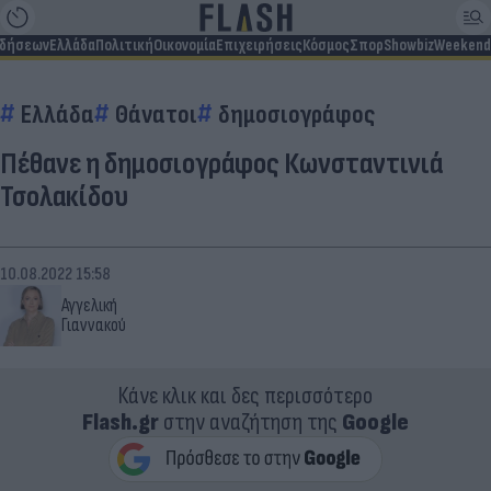
ιδήσεων
Ελλάδα
Πολιτική
Οικονομία
Επιχειρήσεις
Κόσμος
Σπορ
Showbiz
Weekend
Ελλάδα
Θάνατοι
δημοσιογράφος
Πέθανε η δημοσιογράφος Κωνσταντινιά
Τσολακίδου
10.08.2022 15:58
Αγγελική
Γιαννακού
Κάνε κλικ και δες περισσότερο
Flash.gr
στην αναζήτηση της
Google